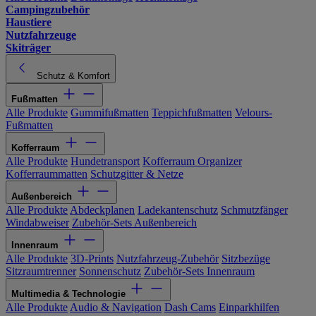
Campingzubehör
Haustiere
Nutzfahrzeuge
Skiträger
Schutz & Komfort
Fußmatten
Alle Produkte
Gummifußmatten
Teppichfußmatten
Velours-
Fußmatten
Kofferraum
Alle Produkte
Hundetransport
Kofferraum Organizer
Kofferraummatten
Schutzgitter & Netze
Außenbereich
Alle Produkte
Abdeckplanen
Ladekantenschutz
Schmutzfänger
Windabweiser
Zubehör-Sets Außenbereich
Innenraum
Alle Produkte
3D-Prints
Nutzfahrzeug-Zubehör
Sitzbezüge
Sitzraumtrenner
Sonnenschutz
Zubehör-Sets Innenraum
Multimedia & Technologie
Alle Produkte
Audio & Navigation
Dash Cams
Einparkhilfen