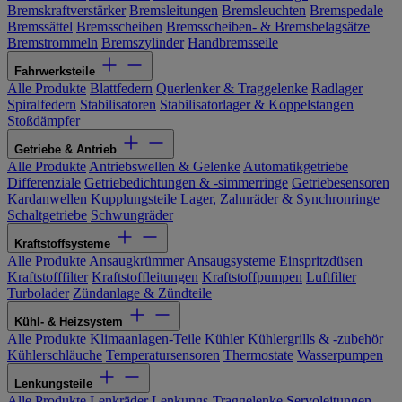
Bremskraftverstärker
Bremsleitungen
Bremsleuchten
Bremspedale
Bremssättel
Bremsscheiben
Bremsscheiben- & Bremsbelagsätze
Bremstrommeln
Bremszylinder
Handbremsseile
Fahrwerksteile
Alle Produkte
Blattfedern
Querlenker & Traggelenke
Radlager
Spiralfedern
Stabilisatoren
Stabilisatorlager & Koppelstangen
Stoßdämpfer
Getriebe & Antrieb
Alle Produkte
Antriebswellen & Gelenke
Automatikgetriebe
Differenziale
Getriebedichtungen & -simmerringe
Getriebesensoren
Kardanwellen
Kupplungsteile
Lager, Zahnräder & Synchronringe
Schaltgetriebe
Schwungräder
Kraftstoffsysteme
Alle Produkte
Ansaugkrümmer
Ansaugsysteme
Einspritzdüsen
Kraftstofffilter
Kraftstoffleitungen
Kraftstoffpumpen
Luftfilter
Turbolader
Zündanlage & Zündteile
Kühl- & Heizsystem
Alle Produkte
Klimaanlagen-Teile
Kühler
Kühlergrills & -zubehör
Kühlerschläuche
Temperatursensoren
Thermostate
Wasserpumpen
Lenkungsteile
Alle Produkte
Lenkräder
Lenkungs-Traggelenke
Servoleitungen