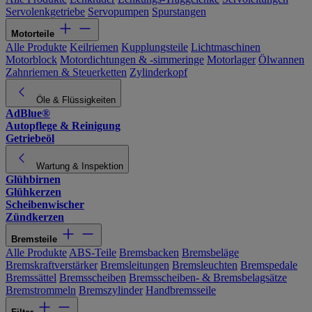
Servolenkgetriebe
Servopumpen
Spurstangen
Motorteile
Alle Produkte
Keilriemen
Kupplungsteile
Lichtmaschinen
Motorblock
Motordichtungen & -simmeringe
Motorlager
Ölwannen
Zahnriemen & Steuerketten
Zylinderkopf
Öle & Flüssigkeiten
AdBlue®
Autopflege & Reinigung
Getriebeöl
Wartung & Inspektion
Glühbirnen
Glühkerzen
Scheibenwischer
Zündkerzen
Bremsteile
Alle Produkte
ABS-Teile
Bremsbacken
Bremsbeläge
Bremskraftverstärker
Bremsleitungen
Bremsleuchten
Bremspedale
Bremssättel
Bremsscheiben
Bremsscheiben- & Bremsbelagsätze
Bremstrommeln
Bremszylinder
Handbremsseile