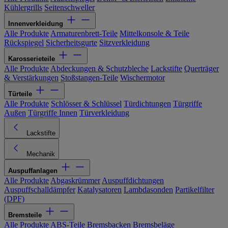
Kühlergrills
Seitenschweller
Innenverkleidung
Alle Produkte
Armaturenbrett-Teile
Mittelkonsole & Teile
Rückspiegel
Sicherheitsgurte
Sitzverkleidung
Karosserieteile
Alle Produkte
Abdeckungen & Schutzbleche
Lackstifte
Querträger
& Verstärkungen
Stoßstangen-Teile
Wischermotor
Türteile
Alle Produkte
Schlösser & Schlüssel
Türdichtungen
Türgriffe
Außen
Türgriffe Innen
Türverkleidung
Lackstifte
Mechanik
Auspuffanlagen
Alle Produkte
Abgaskrümmer
Auspuffdichtungen
Auspuffschalldämpfer
Katalysatoren
Lambdasonden
Partikelfilter
(DPF)
Bremsteile
Alle Produkte
ABS-Teile
Bremsbacken
Bremsbeläge