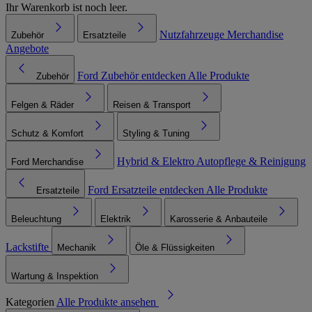
Ihr Warenkorb ist noch leer.
Nutzfahrzeuge
Merchandise
Zubehör
Ersatzteile
Angebote
Ford Zubehör entdecken
Alle Produkte
Zubehör
Felgen & Räder
Reisen & Transport
Schutz & Komfort
Styling & Tuning
Hybrid & Elektro
Autopflege & Reinigung
Ford Merchandise
Ford Ersatzteile entdecken
Alle Produkte
Ersatzteile
Beleuchtung
Elektrik
Karosserie & Anbauteile
Lackstifte
Mechanik
Öle & Flüssigkeiten
Wartung & Inspektion
Kategorien
Alle Produkte ansehen