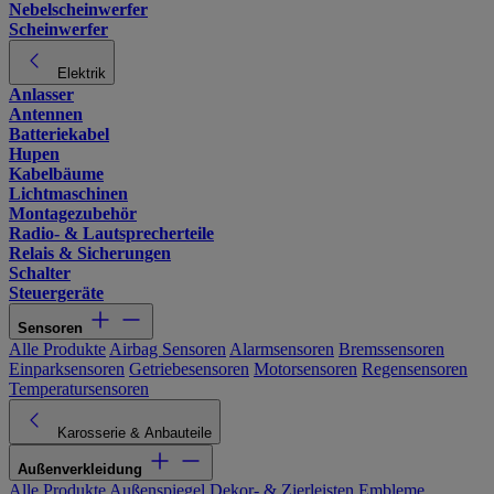
Nebelscheinwerfer
Scheinwerfer
Elektrik
Anlasser
Antennen
Batteriekabel
Hupen
Kabelbäume
Lichtmaschinen
Montagezubehör
Radio- & Lautsprecherteile
Relais & Sicherungen
Schalter
Steuergeräte
Sensoren
Alle Produkte
Airbag Sensoren
Alarmsensoren
Bremssensoren
Einparksensoren
Getriebesensoren
Motorsensoren
Regensensoren
Temperatursensoren
Karosserie & Anbauteile
Außenverkleidung
Alle Produkte
Außenspiegel
Dekor- & Zierleisten
Embleme