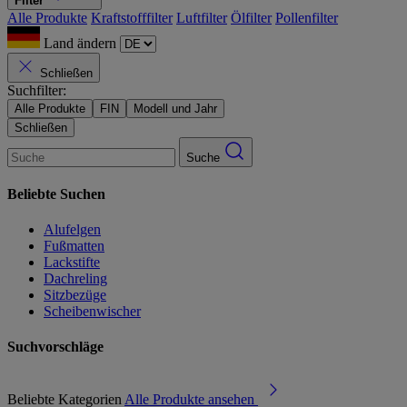
Filter
Alle Produkte
Kraftstofffilter
Luftfilter
Ölfilter
Pollenfilter
Land ändern
Schließen
Suchfilter:
Alle Produkte
FIN
Modell und Jahr
Schließen
Suche
Beliebte Suchen
Alufelgen
Fußmatten
Lackstifte
Dachreling
Sitzbezüge
Scheibenwischer
Suchvorschläge
Beliebte Kategorien
Alle Produkte ansehen