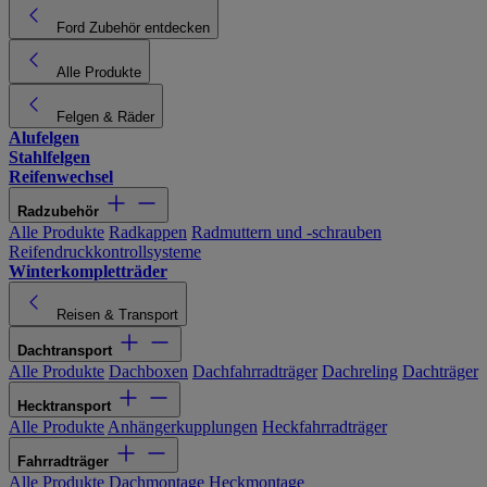
Ford Zubehör entdecken
Alle Produkte
Felgen & Räder
Alufelgen
Stahlfelgen
Reifenwechsel
Radzubehör
Alle Produkte
Radkappen
Radmuttern und -schrauben
Reifendruckkontrollsysteme
Winterkompletträder
Reisen & Transport
Dachtransport
Alle Produkte
Dachboxen
Dachfahrradträger
Dachreling
Dachträger
Hecktransport
Alle Produkte
Anhängerkupplungen
Heckfahrradträger
Fahrradträger
Alle Produkte
Dachmontage
Heckmontage