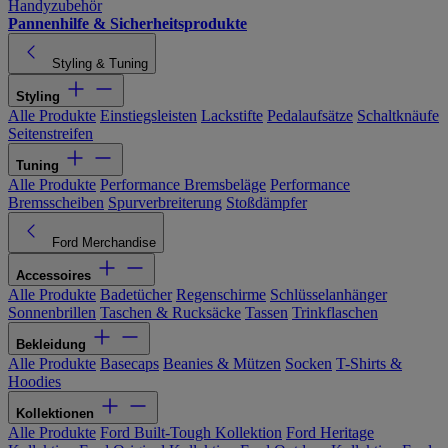
Handyzubehör
Pannenhilfe & Sicherheitsprodukte
Styling & Tuning
Styling
Alle Produkte
Einstiegsleisten
Lackstifte
Pedalaufsätze
Schaltknäufe
Seitenstreifen
Tuning
Alle Produkte
Performance Bremsbeläge
Performance
Bremsscheiben
Spurverbreiterung
Stoßdämpfer
Ford Merchandise
Accessoires
Alle Produkte
Badetücher
Regenschirme
Schlüsselanhänger
Sonnenbrillen
Taschen & Rucksäcke
Tassen
Trinkflaschen
Bekleidung
Alle Produkte
Basecaps
Beanies & Mützen
Socken
T-Shirts &
Hoodies
Kollektionen
Alle Produkte
Ford Built-Tough Kollektion
Ford Heritage