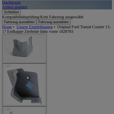
Dachboxen
A
Artikel ansehen
A
Schließen
Kompatibilitätsprüfung:
Kein Fahrzeug ausgewählt
Fahrzeug auswählen
Fahrzeug auswählen
Home
•
Unsere Empfehlungen
•
Original Ford Transit Courier 13-
17 Endkappe Zierleiste links vorne 1828783