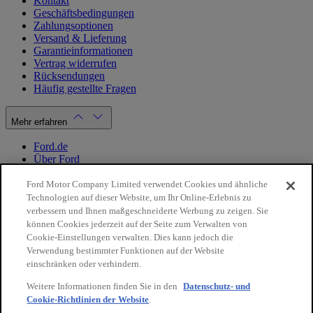
Kontakt
Geschäftsbedingungen
Zahlungsoptionen
Versand & Lieferung
Garantieinformationen
Vertrag widerrufen
Rücksendungen
Häufig gestellte Fragen
Mehr erfahren
Ford.de
Über Ford
Cookie Richtlinien
Datenschutzbestimmungen
Ford Motor Company Limited verwendet Cookies und ähnliche
Impressum
Technologien auf dieser Website, um Ihr Online-Erlebnis zu
verbessern und Ihnen maßgeschneiderte Werbung zu zeigen. Sie
können Cookies jederzeit auf der Seite zum Verwalten von
Mein Konto
Cookie-Einstellungen verwalten. Dies kann jedoch die
Verwendung bestimmter Funktionen auf der Website
Login / Registrierung
einschränken oder verhindern.
Meine Bestellungen
Weitere Informationen finden Sie in den
Datenschutz- und
Land ändern
Cookie-Richtlinien der Website
.
10€
auf Ihre