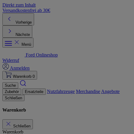
Direkt zum Inhalt
Versandkostenfrei ab 30€
K
Vorherige
Nächste
Menü
Ford Onlineshop
Widerruf
Anmelden
Warenkorb
0
Suche
Nutzfahrzeuge
Merchandise
Angebote
Zubehör
Ersatzteile
Schließen
Warenkorb
Schließen
Warenkorb