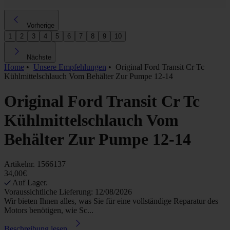
Vorherige
1
2
3
4
5
6
7
8
9
10
Nächste
Home
•
Unsere Empfehlungen
•
Original Ford Transit Cr Tc
Kühlmittelschlauch Vom Behälter Zur Pumpe 12-14
Original Ford Transit Cr Tc
Kühlmittelschlauch Vom
Behälter Zur Pumpe 12-14
Artikelnr.
1566137
34,00€
Auf Lager.
Voraussichtliche Lieferung: 12/08/2026
Wir bieten Ihnen alles, was Sie für eine vollständige Reparatur des
Motors benötigen, wie Sc...
Beschreibung lesen