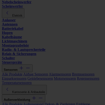
Nebelscheinwerfer
Scheinwerfer
Elektrik
Anlasser
Antennen
Batteriekabel
Hupen
Kabelbäume
Lichtmaschinen
Montagezubehör
Radio- & Lautsprecherteile
Relais & Sicherungen
Schalter
Steuergeräte
Sensoren
Alle Produkte
Airbag Sensoren
Alarmsensoren
Bremssensoren
Einparksensoren
Getriebesensoren
Motorsensoren
Regensensoren
Temperatursensoren
Karosserie & Anbauteile
Außenverkleidung
Alle Produkte
Außenspiegel
Dekor- & Zierleisten
Embleme