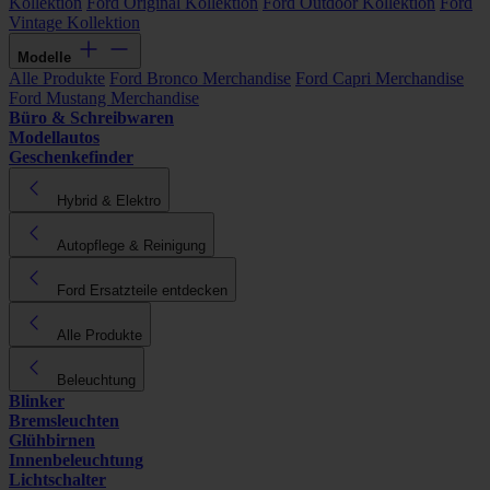
Kollektion
Ford Original Kollektion
Ford Outdoor Kollektion
Ford
Vintage Kollektion
Modelle
Alle Produkte
Ford Bronco Merchandise
Ford Capri Merchandise
Ford Mustang Merchandise
Büro & Schreibwaren
Modellautos
Geschenkefinder
Hybrid & Elektro
Autopflege & Reinigung
Ford Ersatzteile entdecken
Alle Produkte
Beleuchtung
Blinker
Bremsleuchten
Glühbirnen
Innenbeleuchtung
Lichtschalter