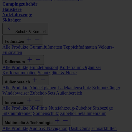
Campingzubehör
Haustiere
Nutzfahrzeuge
Skiträger
Schutz & Komfort
Fußmatten
Alle Produkte
Gummifußmatten
Teppichfußmatten
Velours-
Fußmatten
Kofferraum
Alle Produkte
Hundetransport
Kofferraum Organizer
Kofferraummatten
Schutzgitter & Netze
Außenbereich
Alle Produkte
Abdeckplanen
Ladekantenschutz
Schmutzfänger
Windabweiser
Zubehör-Sets Außenbereich
Innenraum
Alle Produkte
3D-Prints
Nutzfahrzeug-Zubehör
Sitzbezüge
Sitzraumtrenner
Sonnenschutz
Zubehör-Sets Innenraum
Multimedia & Technologie
Alle Produkte
Audio & Navigation
Dash Cams
Einparkhilfen