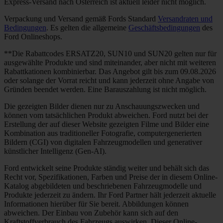
Express-Versand nach Österreich ist aktuell leider nicht möglich.
Verpackung und Versand gemäß Fords Standard
Versandraten und
Bedingungen
. Es gelten die allgemeine
Geschäftsbedingungen
des
Ford Onlineshops.
**Die Rabattcodes ERSATZ20, SUN10 und SUN20 gelten nur für
ausgewählte Produkte und sind miteinander, aber nicht mit weiteren
Rabattkationen kombinierbar. Das Angebot gilt bis zum 09.08.2026
oder solange der Vorrat reicht und kann jederzeit ohne Angabe von
Gründen beendet werden. Eine Barauszahlung ist nicht möglich.
Die gezeigten Bilder dienen nur zu Anschauungszwecken und
können vom tatsächlichen Produkt abweichen. Ford nutzt bei der
Erstellung der auf dieser Website gezeigten Filme und Bilder eine
Kombination aus traditioneller Fotografie, computergenerierten
Bildern (CGI) von digitalen Fahrzeugmodellen und generativer
künstlicher Intelligenz (Gen-AI).
Ford entwickelt seine Produkte ständig weiter und behält sich das
Recht vor, Spezifikationen, Farben und Preise der in diesem Online-
Katalog abgebildeten und beschriebenen Fahrzeugmodelle und
Produkte jederzeit zu ändern. Ihr Ford Partner hält jederzeit aktuelle
Informationen hierüber für Sie bereit. Abbildungen können
abweichen. Der Einbau von Zubehör kann sich auf den
Kraftstoffverbrauch des Fahrzeugs auswirken. Dieser Online-