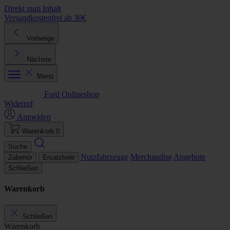
Direkt zum Inhalt
Versandkostenfrei ab 30€
K
Vorherige
Nächste
Menü
Ford Onlineshop
Widerruf
Anmelden
Warenkorb
0
Suche
Nutzfahrzeuge
Merchandise
Angebote
Zubehör
Ersatzteile
Schließen
Warenkorb
Schließen
Warenkorb