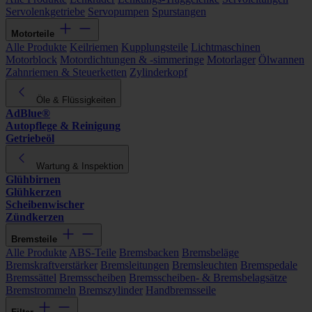
Servolenkgetriebe
Servopumpen
Spurstangen
Motorteile
Alle Produkte
Keilriemen
Kupplungsteile
Lichtmaschinen
Motorblock
Motordichtungen & -simmeringe
Motorlager
Ölwannen
Zahnriemen & Steuerketten
Zylinderkopf
Öle & Flüssigkeiten
AdBlue®
Autopflege & Reinigung
Getriebeöl
Wartung & Inspektion
Glühbirnen
Glühkerzen
Scheibenwischer
Zündkerzen
Bremsteile
Alle Produkte
ABS-Teile
Bremsbacken
Bremsbeläge
Bremskraftverstärker
Bremsleitungen
Bremsleuchten
Bremspedale
Bremssättel
Bremsscheiben
Bremsscheiben- & Bremsbelagsätze
Bremstrommeln
Bremszylinder
Handbremsseile