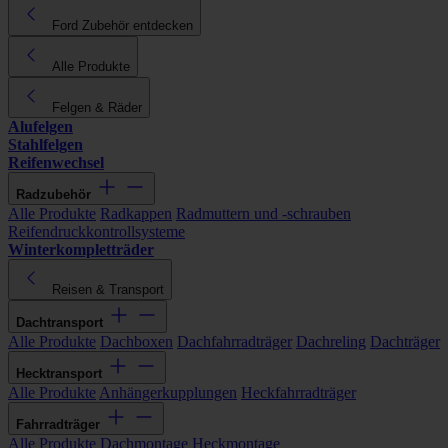
Ford Zubehör entdecken
Alle Produkte
Felgen & Räder
Alufelgen
Stahlfelgen
Reifenwechsel
Radzubehör
Alle Produkte
Radkappen
Radmuttern und -schrauben
Reifendruckkontrollsysteme
Winterkompletträder
Reisen & Transport
Dachtransport
Alle Produkte
Dachboxen
Dachfahrradträger
Dachreling
Dachträger
Hecktransport
Alle Produkte
Anhängerkupplungen
Heckfahrradträger
Fahrradträger
Alle Produkte
Dachmontage
Heckmontage