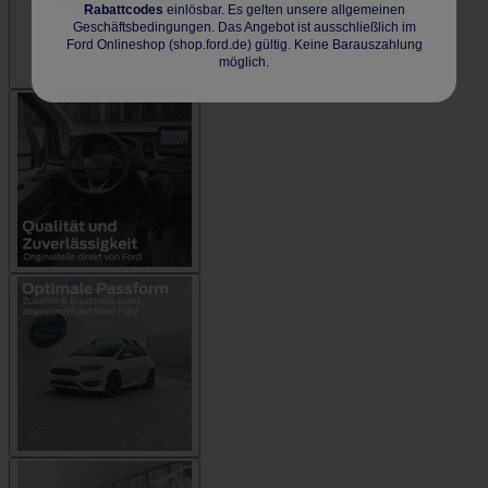
Rabattcodes
einlösbar. Es gelten unsere allgemeinen
Geschäftsbedingungen. Das Angebot ist ausschließlich im
Ford Onlineshop (shop.ford.de) gültig. Keine Barauszahlung
möglich.