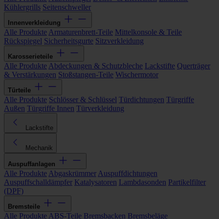
Kühlergrills
Seitenschweller
Innenverkleidung
Alle Produkte
Armaturenbrett-Teile
Mittelkonsole & Teile
Rückspiegel
Sicherheitsgurte
Sitzverkleidung
Karosserieteile
Alle Produkte
Abdeckungen & Schutzbleche
Lackstifte
Querträger
& Verstärkungen
Stoßstangen-Teile
Wischermotor
Türteile
Alle Produkte
Schlösser & Schlüssel
Türdichtungen
Türgriffe
Außen
Türgriffe Innen
Türverkleidung
Lackstifte
Mechanik
Auspuffanlagen
Alle Produkte
Abgaskrümmer
Auspuffdichtungen
Auspuffschalldämpfer
Katalysatoren
Lambdasonden
Partikelfilter
(DPF)
Bremsteile
Alle Produkte
ABS-Teile
Bremsbacken
Bremsbeläge