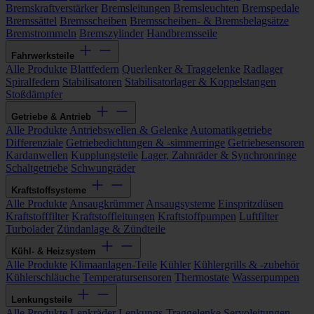
Bremskraftverstärker
Bremsleitungen
Bremsleuchten
Bremspedale
Bremssättel
Bremsscheiben
Bremsscheiben- & Bremsbelagsätze
Bremstrommeln
Bremszylinder
Handbremsseile
Fahrwerksteile
Alle Produkte
Blattfedern
Querlenker & Traggelenke
Radlager
Spiralfedern
Stabilisatoren
Stabilisatorlager & Koppelstangen
Stoßdämpfer
Getriebe & Antrieb
Alle Produkte
Antriebswellen & Gelenke
Automatikgetriebe
Differenziale
Getriebedichtungen & -simmerringe
Getriebesensoren
Kardanwellen
Kupplungsteile
Lager, Zahnräder & Synchronringe
Schaltgetriebe
Schwungräder
Kraftstoffsysteme
Alle Produkte
Ansaugkrümmer
Ansaugsysteme
Einspritzdüsen
Kraftstofffilter
Kraftstoffleitungen
Kraftstoffpumpen
Luftfilter
Turbolader
Zündanlage & Zündteile
Kühl- & Heizsystem
Alle Produkte
Klimaanlagen-Teile
Kühler
Kühlergrills & -zubehör
Kühlerschläuche
Temperatursensoren
Thermostate
Wasserpumpen
Lenkungsteile
Alle Produkte
Lenkräder
Lenkungs-Traggelenke
Servoleitungen