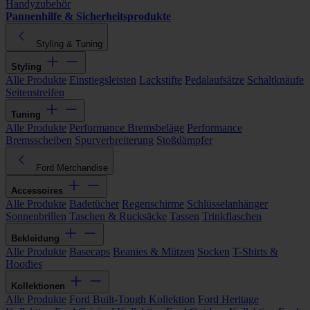
Handyzubehör
Pannenhilfe & Sicherheitsprodukte
Styling & Tuning
Styling
Alle Produkte
Einstiegsleisten
Lackstifte
Pedalaufsätze
Schaltknäufe
Seitenstreifen
Tuning
Alle Produkte
Performance Bremsbeläge
Performance
Bremsscheiben
Spurverbreiterung
Stoßdämpfer
Ford Merchandise
Accessoires
Alle Produkte
Badetücher
Regenschirme
Schlüsselanhänger
Sonnenbrillen
Taschen & Rucksäcke
Tassen
Trinkflaschen
Bekleidung
Alle Produkte
Basecaps
Beanies & Mützen
Socken
T-Shirts &
Hoodies
Kollektionen
Alle Produkte
Ford Built-Tough Kollektion
Ford Heritage