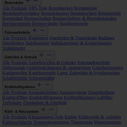
Bremsteile
Alle Produkte
ABS-Teile
Bremsbacken
Bremsbeläge
Bremskraftverstärker
Bremsleitungen
Bremsleuchten
Bremspedale
Bremssättel
Bremsscheiben
Bremsscheiben- & Bremsbelagsätze
Bremstrommeln
Bremszylinder
Handbremsseile
Fahrwerksteile
Alle Produkte
Blattfedern
Querlenker & Traggelenke
Radlager
Spiralfedern
Stabilisatoren
Stabilisatorlager & Koppelstangen
Stoßdämpfer
Getriebe & Antrieb
Alle Produkte
Antriebswellen & Gelenke
Automatikgetriebe
Differenziale
Getriebedichtungen & -simmerringe
Getriebesensoren
Kardanwellen
Kupplungsteile
Lager, Zahnräder & Synchronringe
Schaltgetriebe
Schwungräder
Kraftstoffsysteme
Alle Produkte
Ansaugkrümmer
Ansaugsysteme
Einspritzdüsen
Kraftstofffilter
Kraftstoffleitungen
Kraftstoffpumpen
Luftfilter
Turbolader
Zündanlage & Zündteile
Kühl- & Heizsystem
Alle Produkte
Klimaanlagen-Teile
Kühler
Kühlergrills & -zubehör
Kühlerschläuche
Temperatursensoren
Thermostate
Wasserpumpen