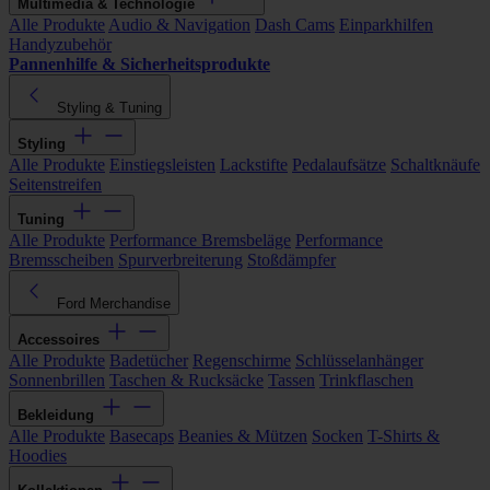
Multimedia & Technologie
Alle Produkte
Audio & Navigation
Dash Cams
Einparkhilfen
Handyzubehör
Pannenhilfe & Sicherheitsprodukte
Styling & Tuning
Styling
Alle Produkte
Einstiegsleisten
Lackstifte
Pedalaufsätze
Schaltknäufe
Seitenstreifen
Tuning
Alle Produkte
Performance Bremsbeläge
Performance
Bremsscheiben
Spurverbreiterung
Stoßdämpfer
Ford Merchandise
Accessoires
Alle Produkte
Badetücher
Regenschirme
Schlüsselanhänger
Sonnenbrillen
Taschen & Rucksäcke
Tassen
Trinkflaschen
Bekleidung
Alle Produkte
Basecaps
Beanies & Mützen
Socken
T-Shirts &
Hoodies