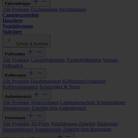
Fahrradträger
Alle Produkte
Dachmontage
Heckmontage
Campingzubehör
Haustiere
Nutzfahrzeuge
Skiträger
Schutz & Komfort
Fußmatten
Alle Produkte
Gummifußmatten
Teppichfußmatten
Velours-
Fußmatten
Kofferraum
Alle Produkte
Hundetransport
Kofferraum Organizer
Kofferraummatten
Schutzgitter & Netze
Außenbereich
Alle Produkte
Abdeckplanen
Ladekantenschutz
Schmutzfänger
Windabweiser
Zubehör-Sets Außenbereich
Innenraum
Alle Produkte
3D-Prints
Nutzfahrzeug-Zubehör
Sitzbezüge
Sitzraumtrenner
Sonnenschutz
Zubehör-Sets Innenraum