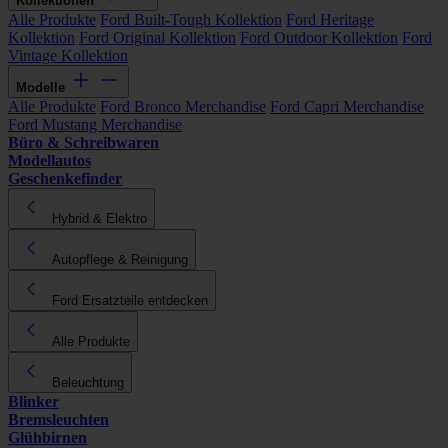
Kollektionen
Alle Produkte
Ford Built-Tough Kollektion
Ford Heritage
Kollektion
Ford Original Kollektion
Ford Outdoor Kollektion
Ford
Vintage Kollektion
Modelle
Alle Produkte
Ford Bronco Merchandise
Ford Capri Merchandise
Ford Mustang Merchandise
Büro & Schreibwaren
Modellautos
Geschenkefinder
Hybrid & Elektro
Autopflege & Reinigung
Ford Ersatzteile entdecken
Alle Produkte
Beleuchtung
Blinker
Bremsleuchten
Glühbirnen