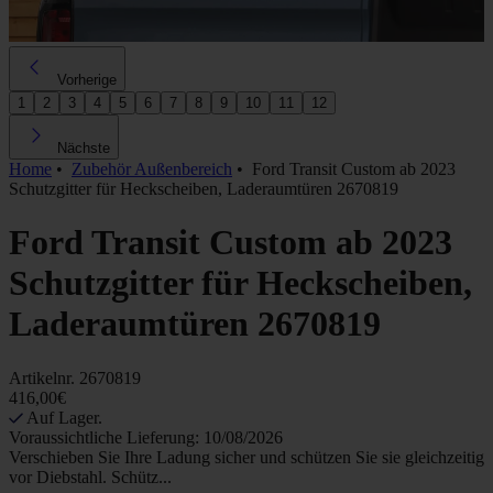
Vorherige
1
2
3
4
5
6
7
8
9
10
11
12
Nächste
Home
•
Zubehör Außenbereich
•
Ford Transit Custom ab 2023
Schutzgitter für Heckscheiben, Laderaumtüren 2670819
Ford Transit Custom ab 2023
Schutzgitter für Heckscheiben,
Laderaumtüren 2670819
Artikelnr.
2670819
416,00€
Auf Lager.
Voraussichtliche Lieferung: 10/08/2026
Verschieben Sie Ihre Ladung sicher und schützen Sie sie gleichzeitig
vor Diebstahl. Schütz...