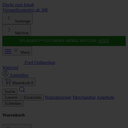
Direkt zum Inhalt
Versandkostenfrei ab 30€
K
Vorherige
Nächste
25% RABATT** AUF DIESEN ARTIKEL MIT CODE:
SUN25
Menü
Ford Onlineshop
Widerruf
Anmelden
Warenkorb
0
Suche
Nutzfahrzeuge
Merchandise
Angebote
Zubehör
Ersatzteile
Schließen
Warenkorb