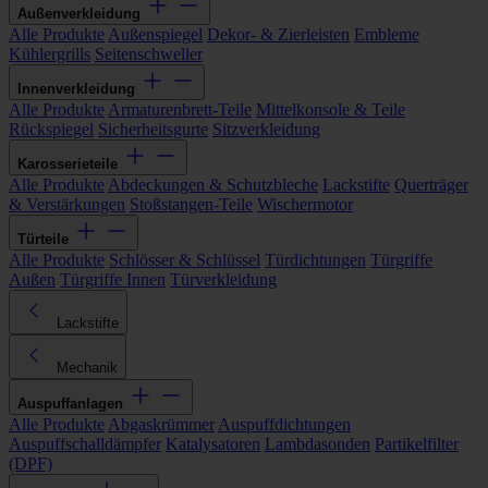
Außenverkleidung
Alle Produkte
Außenspiegel
Dekor- & Zierleisten
Embleme
Kühlergrills
Seitenschweller
Innenverkleidung
Alle Produkte
Armaturenbrett-Teile
Mittelkonsole & Teile
Rückspiegel
Sicherheitsgurte
Sitzverkleidung
Karosserieteile
Alle Produkte
Abdeckungen & Schutzbleche
Lackstifte
Querträger
& Verstärkungen
Stoßstangen-Teile
Wischermotor
Türteile
Alle Produkte
Schlösser & Schlüssel
Türdichtungen
Türgriffe
Außen
Türgriffe Innen
Türverkleidung
Lackstifte
Mechanik
Auspuffanlagen
Alle Produkte
Abgaskrümmer
Auspuffdichtungen
Auspuffschalldämpfer
Katalysatoren
Lambdasonden
Partikelfilter
(DPF)