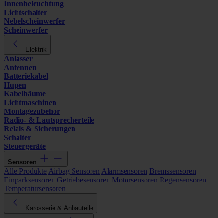
Innenbeleuchtung
Lichtschalter
Nebelscheinwerfer
Scheinwerfer
Elektrik
Anlasser
Antennen
Batteriekabel
Hupen
Kabelbäume
Lichtmaschinen
Montagezubehör
Radio- & Lautsprecherteile
Relais & Sicherungen
Schalter
Steuergeräte
Sensoren
Alle Produkte
Airbag Sensoren
Alarmsensoren
Bremssensoren
Einparksensoren
Getriebesensoren
Motorsensoren
Regensensoren
Temperatursensoren
Karosserie & Anbauteile