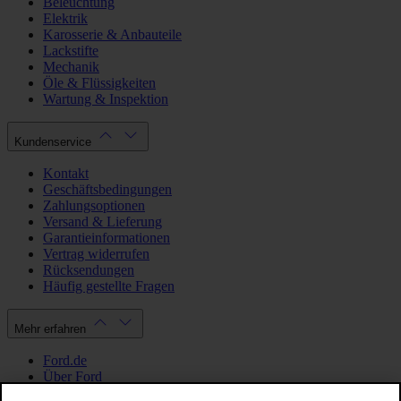
Beleuchtung
Elektrik
Karosserie & Anbauteile
Lackstifte
Mechanik
Öle & Flüssigkeiten
Wartung & Inspektion
Kundenservice
Kontakt
Geschäftsbedingungen
Zahlungsoptionen
Versand & Lieferung
Garantieinformationen
Vertrag widerrufen
Rücksendungen
Häufig gestellte Fragen
Mehr erfahren
Ford.de
Über Ford
Cookie Richtlinien