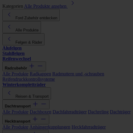
Kategorien
Alle Produkte ansehen
Ford Zubehör entdecken
Alle Produkte
Felgen & Räder
Alufelgen
Stahlfelgen
Reifenwechsel
Radzubehör
Alle Produkte
Radkappen
Radmuttern und -schrauben
Reifendruckkontrollsysteme
Winterkompletträder
Reisen & Transport
Dachtransport
Alle Produkte
Dachboxen
Dachfahrradträger
Dachreling
Dachträger
Hecktransport
Alle Produkte
Anhängerkupplungen
Heckfahrradträger