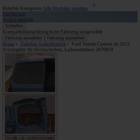
Beliebte Kategorien
Alle Produkte ansehen
Dachboxen
A
Artikel ansehen
A
Schließen
Kompatibilitätsprüfung:
Kein Fahrzeug ausgewählt
Fahrzeug auswählen
Fahrzeug auswählen
Home
•
Zubehör Außenbereich
•
Ford Transit Custom ab 2023
Schutzgitter für Heckscheiben, Laderaumtüren 2670819