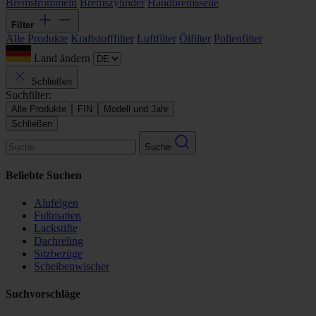
Bremstrommeln
Bremszylinder
Handbremsseile
Filter
Alle Produkte
Kraftstofffilter
Luftfilter
Ölfilter
Pollenfilter
Land ändern
Schließen
Suchfilter:
Alle Produkte
FIN
Modell und Jahr
Schließen
Suche
Beliebte Suchen
Alufelgen
Fußmatten
Lackstifte
Dachreling
Sitzbezüge
Scheibenwischer
Suchvorschläge