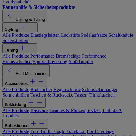
Handyzubehör
Pannenhilfe & Sicherheitsprodukte
Styling & Tuning
Styling
Alle Produkte
Einstiegsleisten
Lackstifte
Pedalaufsätze
Schaltknäufe
Seitenstreifen
Tuning
Alle Produkte
Performance Bremsbeläge
Performance
Bremsscheiben
Spurverbreiterung
Stoßdämpfer
Ford Merchandise
Accessoires
Alle Produkte
Badetücher
Regenschirme
Schlüsselanhänger
Sonnenbrillen
Taschen & Rucksäcke
Tassen
Trinkflaschen
Bekleidung
Alle Produkte
Basecaps
Beanies & Mützen
Socken
T-Shirts &
Hoodies
Kollektionen
Alle Produkte
Ford Built-Tough Kollektion
Ford Heritage