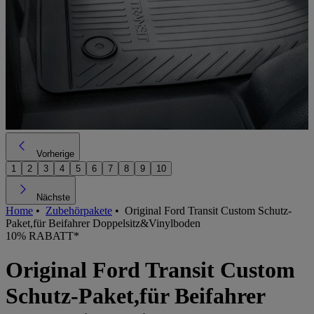
Vorherige
1
2
3
4
5
6
7
8
9
10
Nächste
Home
•
Zubehörpakete
•
Original Ford Transit Custom Schutz-
Paket,für Beifahrer Doppelsitz&Vinylboden
10% RABATT*
Original Ford Transit Custom
Schutz-Paket,für Beifahrer