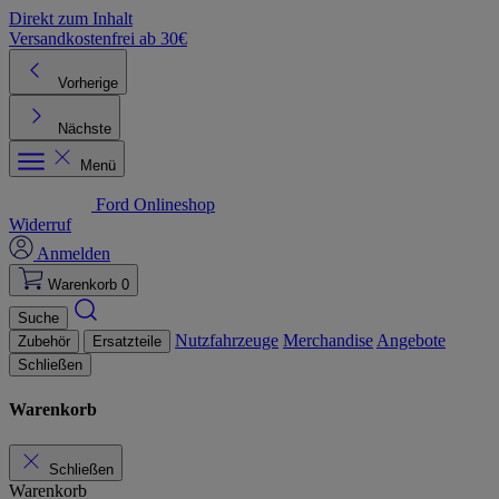
Direkt zum Inhalt
Versandkostenfrei ab 30€
K
Vorherige
Nächste
Menü
Ford Onlineshop
Widerruf
Anmelden
Warenkorb
0
Suche
Nutzfahrzeuge
Merchandise
Angebote
Zubehör
Ersatzteile
Schließen
Warenkorb
Schließen
Warenkorb