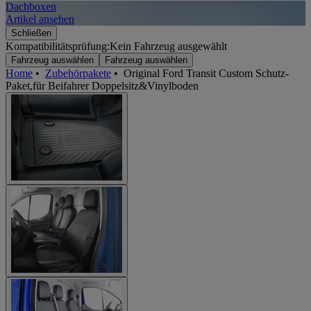
Dachboxen
A
Artikel ansehen
A
Schließen
Kompatibilitätsprüfung:
Kein Fahrzeug ausgewählt
Fahrzeug auswählen
Fahrzeug auswählen
Home
•
Zubehörpakete
•
Original Ford Transit Custom Schutz-
Paket,für Beifahrer Doppelsitz&Vinylboden