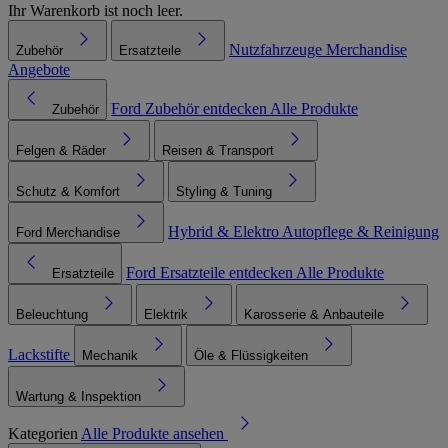
Ihr Warenkorb ist noch leer.
Nutzfahrzeuge
Merchandise
Zubehör
Ersatzteile
Angebote
Ford Zubehör entdecken
Alle Produkte
Zubehör
Felgen & Räder
Reisen & Transport
Schutz & Komfort
Styling & Tuning
Hybrid & Elektro
Autopflege & Reinigung
Ford Merchandise
Ford Ersatzteile entdecken
Alle Produkte
Ersatzteile
Beleuchtung
Elektrik
Karosserie & Anbauteile
Lackstifte
Mechanik
Öle & Flüssigkeiten
Wartung & Inspektion
Kategorien
Alle Produkte ansehen