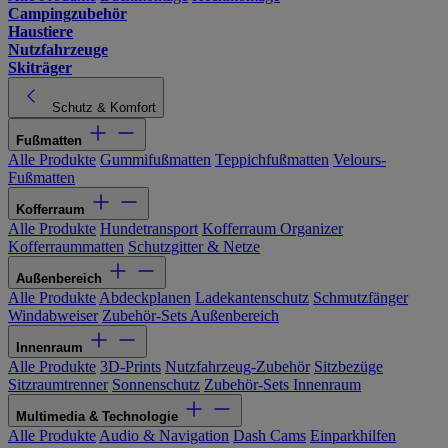
Campingzubehör
Haustiere
Nutzfahrzeuge
Skiträger
Schutz & Komfort
Fußmatten
Alle Produkte
Gummifußmatten
Teppichfußmatten
Velours-
Fußmatten
Kofferraum
Alle Produkte
Hundetransport
Kofferraum Organizer
Kofferraummatten
Schutzgitter & Netze
Außenbereich
Alle Produkte
Abdeckplanen
Ladekantenschutz
Schmutzfänger
Windabweiser
Zubehör-Sets Außenbereich
Innenraum
Alle Produkte
3D-Prints
Nutzfahrzeug-Zubehör
Sitzbezüge
Sitzraumtrenner
Sonnenschutz
Zubehör-Sets Innenraum
Multimedia & Technologie
Alle Produkte
Audio & Navigation
Dash Cams
Einparkhilfen