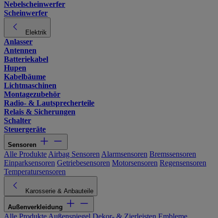
Nebelscheinwerfer
Scheinwerfer
Elektrik
Anlasser
Antennen
Batteriekabel
Hupen
Kabelbäume
Lichtmaschinen
Montagezubehör
Radio- & Lautsprecherteile
Relais & Sicherungen
Schalter
Steuergeräte
Sensoren
Alle Produkte
Airbag Sensoren
Alarmsensoren
Bremssensoren
Einparksensoren
Getriebesensoren
Motorsensoren
Regensensoren
Temperatursensoren
Karosserie & Anbauteile
Außenverkleidung
Alle Produkte
Außenspiegel
Dekor- & Zierleisten
Embleme