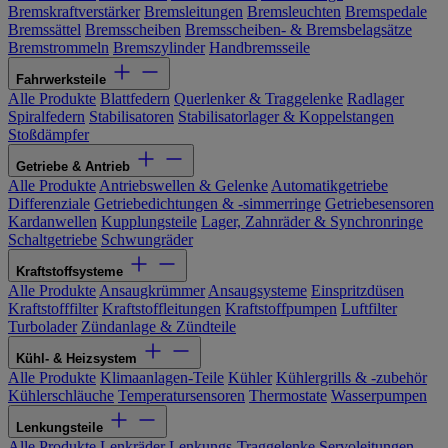
Bremskraftverstärker
Bremsleitungen
Bremsleuchten
Bremspedale
Bremssättel
Bremsscheiben
Bremsscheiben- & Bremsbelagsätze
Bremstrommeln
Bremszylinder
Handbremsseile
Fahrwerksteile
Alle Produkte
Blattfedern
Querlenker & Traggelenke
Radlager
Spiralfedern
Stabilisatoren
Stabilisatorlager & Koppelstangen
Stoßdämpfer
Getriebe & Antrieb
Alle Produkte
Antriebswellen & Gelenke
Automatikgetriebe
Differenziale
Getriebedichtungen & -simmerringe
Getriebesensoren
Kardanwellen
Kupplungsteile
Lager, Zahnräder & Synchronringe
Schaltgetriebe
Schwungräder
Kraftstoffsysteme
Alle Produkte
Ansaugkrümmer
Ansaugsysteme
Einspritzdüsen
Kraftstofffilter
Kraftstoffleitungen
Kraftstoffpumpen
Luftfilter
Turbolader
Zündanlage & Zündteile
Kühl- & Heizsystem
Alle Produkte
Klimaanlagen-Teile
Kühler
Kühlergrills & -zubehör
Kühlerschläuche
Temperatursensoren
Thermostate
Wasserpumpen
Lenkungsteile
Alle Produkte
Lenkräder
Lenkungs-Traggelenke
Servoleitungen