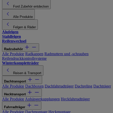
Ford Zubehör entdecken
Alle Produkte
Felgen & Räder
Alufelgen
Stahlfelgen
Reifenwechsel
Radzubehör
Alle Produkte
Radkappen
Radmuttern und -schrauben
Reifendruckkontrollsysteme
Winterkompletträder
Reisen & Transport
Dachtransport
Alle Produkte
Dachboxen
Dachfahrradträger
Dachreling
Dachträger
Hecktransport
Alle Produkte
Anhängerkupplungen
Heckfahrradträger
Fahrradträger
Alle Produkte
Dachmontage
Heckmontage