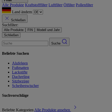
Filter
Alle Produkte
Kraftstofffilter
Luftfilter
Ölfilter
Pollenfilter
Land ändern
Schließen
Suchfilter:
Alle Produkte
FIN
Modell und Jahr
Schließen
Suche
Beliebte Suchen
Alufelgen
Fußmatten
Lackstifte
Dachreling
Sitzbezüge
Scheibenwischer
Suchvorschläge
Beliebte Kategorien
Alle Produkte ansehen