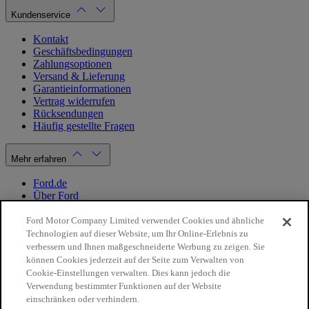
Kundenservice
Kontakt
Geschäftsbedingungen
Zahlungsoptionen
Versand & Lieferung
Garantieinformationen
Vertrag widerrufen
Rücksendungen
Häufig gestellte Fragen
Mehr erfahren
Ford.de
Über Ford
Cookie Richtlinien
Datenschutzbestimmungen
Ford Motor Company Limited verwendet Cookies und ähnliche
Impressum
Technologien auf dieser Website, um Ihr Online-Erlebnis zu
verbessern und Ihnen maßgeschneiderte Werbung zu zeigen. Sie
können Cookies jederzeit auf der Seite zum Verwalten von
Mein Konto
Cookie-Einstellungen verwalten. Dies kann jedoch die
Verwendung bestimmter Funktionen auf der Website
Login / Registrierung
einschränken oder verhindern.
Meine Bestellungen