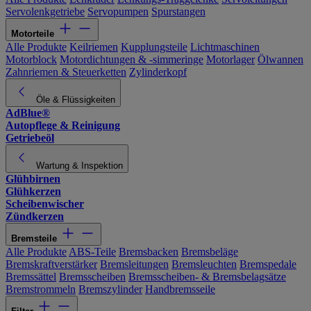
Servolenkgetriebe
Servopumpen
Spurstangen
Motorteile
Alle Produkte
Keilriemen
Kupplungsteile
Lichtmaschinen
Motorblock
Motordichtungen & -simmeringe
Motorlager
Ölwannen
Zahnriemen & Steuerketten
Zylinderkopf
Öle & Flüssigkeiten
AdBlue®
Autopflege & Reinigung
Getriebeöl
Wartung & Inspektion
Glühbirnen
Glühkerzen
Scheibenwischer
Zündkerzen
Bremsteile
Alle Produkte
ABS-Teile
Bremsbacken
Bremsbeläge
Bremskraftverstärker
Bremsleitungen
Bremsleuchten
Bremspedale
Bremssättel
Bremsscheiben
Bremsscheiben- & Bremsbelagsätze
Bremstrommeln
Bremszylinder
Handbremsseile