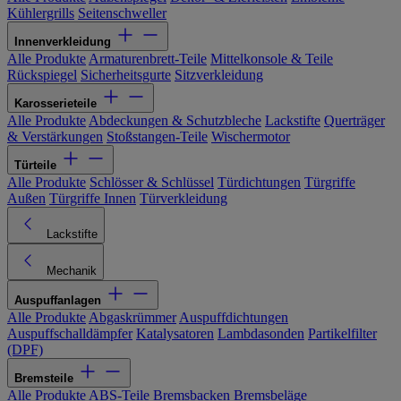
Kühlergrills
Seitenschweller
Innenverkleidung
Alle Produkte
Armaturenbrett-Teile
Mittelkonsole & Teile
Rückspiegel
Sicherheitsgurte
Sitzverkleidung
Karosserieteile
Alle Produkte
Abdeckungen & Schutzbleche
Lackstifte
Querträger
& Verstärkungen
Stoßstangen-Teile
Wischermotor
Türteile
Alle Produkte
Schlösser & Schlüssel
Türdichtungen
Türgriffe
Außen
Türgriffe Innen
Türverkleidung
Lackstifte
Mechanik
Auspuffanlagen
Alle Produkte
Abgaskrümmer
Auspuffdichtungen
Auspuffschalldämpfer
Katalysatoren
Lambdasonden
Partikelfilter
(DPF)
Bremsteile
Alle Produkte
ABS-Teile
Bremsbacken
Bremsbeläge