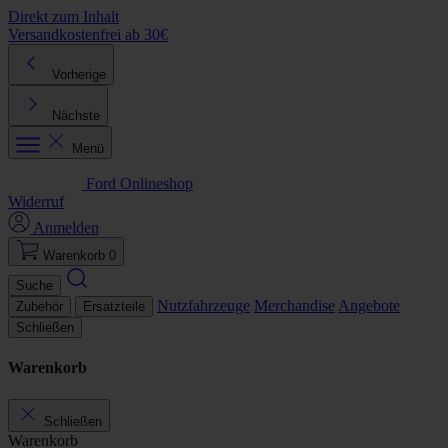
Direkt zum Inhalt
Versandkostenfrei ab 30€
K
Vorherige
Nächste
Menü
Ford Onlineshop
Widerruf
Anmelden
Warenkorb
0
Suche
Nutzfahrzeuge
Merchandise
Angebote
Zubehör
Ersatzteile
Schließen
Warenkorb
Schließen
Warenkorb