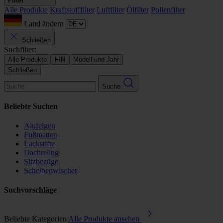
Filter
Alle Produkte
Kraftstofffilter
Luftfilter
Ölfilter
Pollenfilter
Land ändern
Schließen
Suchfilter:
Alle Produkte
FIN
Modell und Jahr
Schließen
Suche
Beliebte Suchen
Alufelgen
Fußmatten
Lackstifte
Dachreling
Sitzbezüge
Scheibenwischer
Suchvorschläge
Beliebte Kategorien
Alle Produkte ansehen