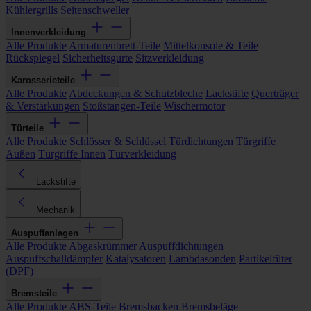
Kühlergrills
Seitenschweller
Innenverkleidung
Alle Produkte
Armaturenbrett-Teile
Mittelkonsole & Teile
Rückspiegel
Sicherheitsgurte
Sitzverkleidung
Karosserieteile
Alle Produkte
Abdeckungen & Schutzbleche
Lackstifte
Querträger
& Verstärkungen
Stoßstangen-Teile
Wischermotor
Türteile
Alle Produkte
Schlösser & Schlüssel
Türdichtungen
Türgriffe
Außen
Türgriffe Innen
Türverkleidung
Lackstifte
Mechanik
Auspuffanlagen
Alle Produkte
Abgaskrümmer
Auspuffdichtungen
Auspuffschalldämpfer
Katalysatoren
Lambdasonden
Partikelfilter
(DPF)
Bremsteile
Alle Produkte
ABS-Teile
Bremsbacken
Bremsbeläge