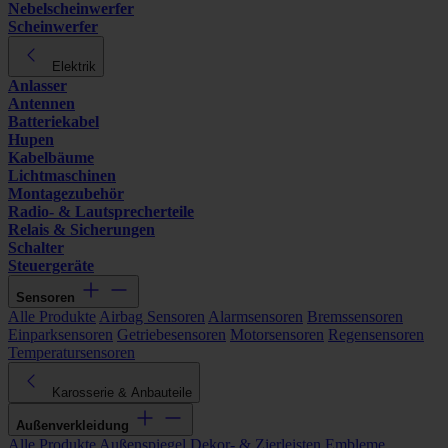
Nebelscheinwerfer
Scheinwerfer
Elektrik
Anlasser
Antennen
Batteriekabel
Hupen
Kabelbäume
Lichtmaschinen
Montagezubehör
Radio- & Lautsprecherteile
Relais & Sicherungen
Schalter
Steuergeräte
Sensoren
Alle Produkte
Airbag Sensoren
Alarmsensoren
Bremssensoren
Einparksensoren
Getriebesensoren
Motorsensoren
Regensensoren
Temperatursensoren
Karosserie & Anbauteile
Außenverkleidung
Alle Produkte
Außenspiegel
Dekor- & Zierleisten
Embleme