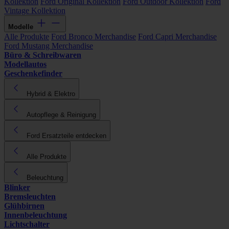
Kollektion
Ford Original Kollektion
Ford Outdoor Kollektion
Ford
Vintage Kollektion
Modelle
Alle Produkte
Ford Bronco Merchandise
Ford Capri Merchandise
Ford Mustang Merchandise
Büro & Schreibwaren
Modellautos
Geschenkefinder
Hybrid & Elektro
Autopflege & Reinigung
Ford Ersatzteile entdecken
Alle Produkte
Beleuchtung
Blinker
Bremsleuchten
Glühbirnen
Innenbeleuchtung
Lichtschalter