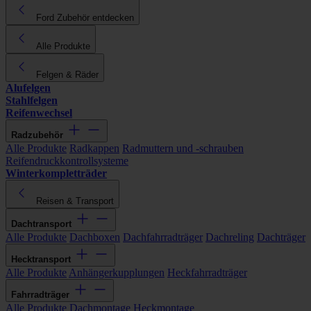
Ford Zubehör entdecken
Alle Produkte
Felgen & Räder
Alufelgen
Stahlfelgen
Reifenwechsel
Radzubehör
Alle Produkte
Radkappen
Radmuttern und -schrauben
Reifendruckkontrollsysteme
Winterkompletträder
Reisen & Transport
Dachtransport
Alle Produkte
Dachboxen
Dachfahrradträger
Dachreling
Dachträger
Hecktransport
Alle Produkte
Anhängerkupplungen
Heckfahrradträger
Fahrradträger
Alle Produkte
Dachmontage
Heckmontage