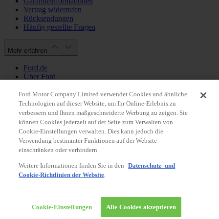
Garantieinformationen
Vertrag widerrufen
Rücksendungen
Häufig gestellte Fragen
Mehr erfahren
Ford.de
Über Ford
Cookie Richtlinien
Datenschutzbestimmungen
Ford Motor Company Limited verwendet Cookies und ähnliche
Impressum
Technologien auf dieser Website, um Ihr Online-Erlebnis zu
verbessern und Ihnen maßgeschneiderte Werbung zu zeigen. Sie
können Cookies jederzeit auf der Seite zum Verwalten von
Mein Konto
Cookie-Einstellungen verwalten. Dies kann jedoch die
Verwendung bestimmter Funktionen auf der Website
Login / Registrierung
einschränken oder verhindern.
Meine Bestellungen
Weitere Informationen finden Sie in den
Datenschutz- und
Land ändern
Cookie-Richtlinien der Website
.
Facebook
X
Instagram
Youtube
LinkedIn
© 2026 Ford-Werke-GmbH
Ford Onlineshop
Cookie-Einstellungen
Alle Cookies akzeptieren