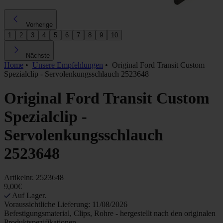
Vorherige
1
2
3
4
5
6
7
8
9
10
Nächste
Home
•
Unsere Empfehlungen
•
Original Ford Transit Custom
Spezialclip - Servolenkungsschlauch 2523648
Original Ford Transit Custom
Spezialclip -
Servolenkungsschlauch
2523648
Artikelnr.
2523648
9,00€
Auf Lager.
Voraussichtliche Lieferung: 11/08/2026
Befestigungsmaterial, Clips, Rohre - hergestellt nach den originalen
Produktspezifikationen ...