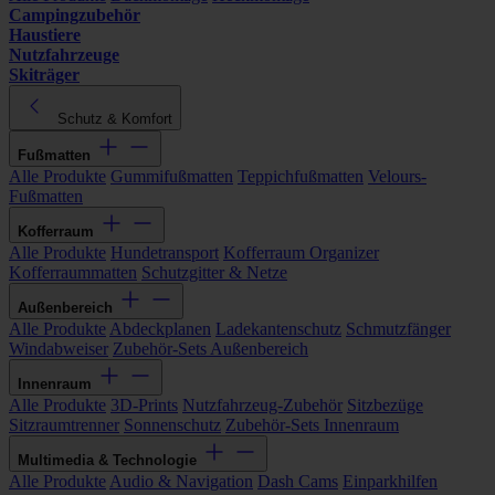
Campingzubehör
Haustiere
Nutzfahrzeuge
Skiträger
Schutz & Komfort
Fußmatten
Alle Produkte
Gummifußmatten
Teppichfußmatten
Velours-
Fußmatten
Kofferraum
Alle Produkte
Hundetransport
Kofferraum Organizer
Kofferraummatten
Schutzgitter & Netze
Außenbereich
Alle Produkte
Abdeckplanen
Ladekantenschutz
Schmutzfänger
Windabweiser
Zubehör-Sets Außenbereich
Innenraum
Alle Produkte
3D-Prints
Nutzfahrzeug-Zubehör
Sitzbezüge
Sitzraumtrenner
Sonnenschutz
Zubehör-Sets Innenraum
Multimedia & Technologie
Alle Produkte
Audio & Navigation
Dash Cams
Einparkhilfen