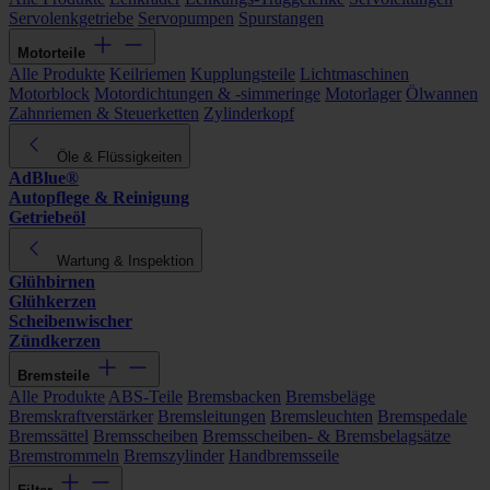
Servolenkgetriebe
Servopumpen
Spurstangen
Motorteile
Alle Produkte
Keilriemen
Kupplungsteile
Lichtmaschinen
Motorblock
Motordichtungen & -simmeringe
Motorlager
Ölwannen
Zahnriemen & Steuerketten
Zylinderkopf
Öle & Flüssigkeiten
AdBlue®
Autopflege & Reinigung
Getriebeöl
Wartung & Inspektion
Glühbirnen
Glühkerzen
Scheibenwischer
Zündkerzen
Bremsteile
Alle Produkte
ABS-Teile
Bremsbacken
Bremsbeläge
Bremskraftverstärker
Bremsleitungen
Bremsleuchten
Bremspedale
Bremssättel
Bremsscheiben
Bremsscheiben- & Bremsbelagsätze
Bremstrommeln
Bremszylinder
Handbremsseile