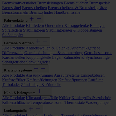
Bremskraftverstärker
Bremsleitungen
Bremsleuchten
Bremspedale
Bremssättel
Bremsscheiben
Bremsscheiben- & Bremsbelagsätze
Bremstrommeln
Bremszylinder
Handbremsseile
Fahrwerksteile
Alle Produkte
Blattfedern
Querlenker & Traggelenke
Radlager
Spiralfedern
Stabilisatoren
Stabilisatorlager & Koppelstangen
Stoßdämpfer
Getriebe & Antrieb
Alle Produkte
Antriebswellen & Gelenke
Automatikgetriebe
Differenziale
Getriebedichtungen & -simmerringe
Getriebesensoren
Kardanwellen
Kupplungsteile
Lager, Zahnräder & Synchronringe
Schaltgetriebe
Schwungräder
Kraftstoffsysteme
Alle Produkte
Ansaugkrümmer
Ansaugsysteme
Einspritzdüsen
Kraftstofffilter
Kraftstoffleitungen
Kraftstoffpumpen
Luftfilter
Turbolader
Zündanlage & Zündteile
Kühl- & Heizsystem
Alle Produkte
Klimaanlagen-Teile
Kühler
Kühlergrills & -zubehör
Kühlerschläuche
Temperatursensoren
Thermostate
Wasserpumpen
Lenkungsteile
Alle Produkte
Lenkräder
Lenkungs-Traggelenke
Servoleitungen