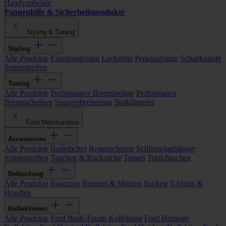
Handyzubehör
Pannenhilfe & Sicherheitsprodukte
Styling & Tuning
Styling
Alle Produkte
Einstiegsleisten
Lackstifte
Pedalaufsätze
Schaltknäufe
Seitenstreifen
Tuning
Alle Produkte
Performance Bremsbeläge
Performance
Bremsscheiben
Spurverbreiterung
Stoßdämpfer
Ford Merchandise
Accessoires
Alle Produkte
Badetücher
Regenschirme
Schlüsselanhänger
Sonnenbrillen
Taschen & Rucksäcke
Tassen
Trinkflaschen
Bekleidung
Alle Produkte
Basecaps
Beanies & Mützen
Socken
T-Shirts &
Hoodies
Kollektionen
Alle Produkte
Ford Built-Tough Kollektion
Ford Heritage