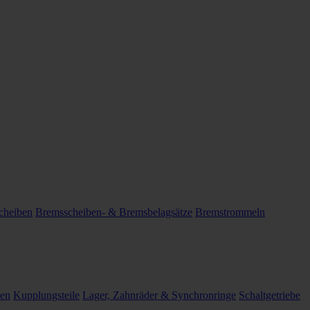
cheiben
Bremsscheiben- & Bremsbelagsätze
Bremstrommeln
len
Kupplungsteile
Lager, Zahnräder & Synchronringe
Schaltgetriebe