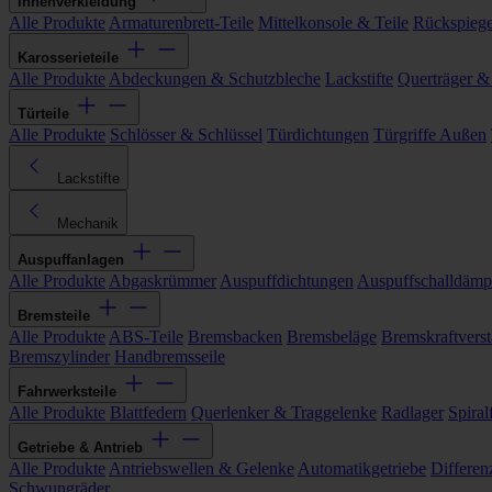
Innenverkleidung
Alle Produkte
Armaturenbrett-Teile
Mittelkonsole & Teile
Rückspiege
Karosserieteile
Alle Produkte
Abdeckungen & Schutzbleche
Lackstifte
Querträger &
Türteile
Alle Produkte
Schlösser & Schlüssel
Türdichtungen
Türgriffe Außen
Lackstifte
Mechanik
Auspuffanlagen
Alle Produkte
Abgaskrümmer
Auspuffdichtungen
Auspuffschalldämp
Bremsteile
Alle Produkte
ABS-Teile
Bremsbacken
Bremsbeläge
Bremskraftverst
Bremszylinder
Handbremsseile
Fahrwerksteile
Alle Produkte
Blattfedern
Querlenker & Traggelenke
Radlager
Spiral
Getriebe & Antrieb
Alle Produkte
Antriebswellen & Gelenke
Automatikgetriebe
Differen
Schwungräder