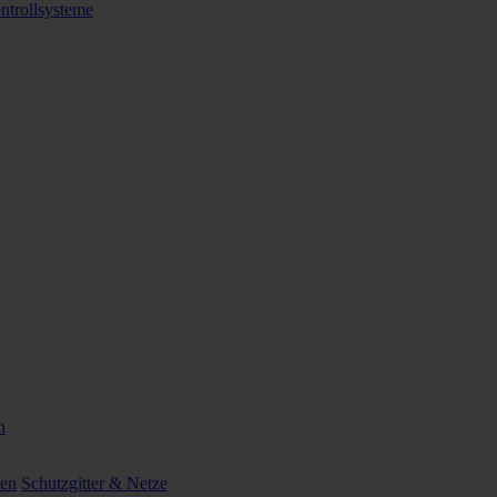
ntrollsysteme
n
ten
Schutzgitter & Netze