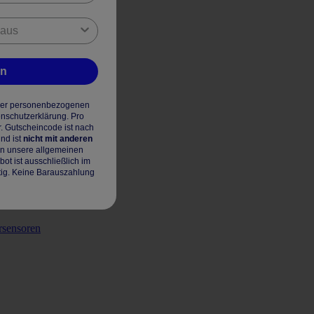
en
hrer personenbezogenen
enschutzerklärung. Pro
r. Gutscheincode ist nach
nd ist
nicht mit anderen
en unsere allgemeinen
t ist ausschließlich im
tig. Keine Barauszahlung
rsensoren