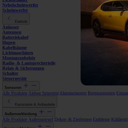
Nebelscheinwerfer
Scheinwerfer
Elektrik
Anlasser
Antennen
Batteriekabel
Hupen
Kabelbäume
Lichtmaschinen
Montagezubehör
Radio- & Lautsprecherteile
Relais & Sicherungen
Schalter
Steuergeräte
Sensoren
Alle Produkte
Airbag Sensoren
Alarmsensoren
Bremssensoren
Einpa
Karosserie & Anbauteile
Außenverkleidung
Alle Produkte
Außenspiegel
Dekor- & Zierleisten
Embleme
Kühlergri