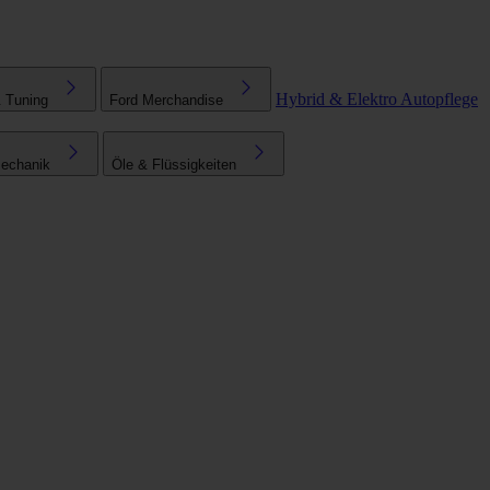
Hybrid & Elektro
Autopflege
& Tuning
Ford Merchandise
echanik
Öle & Flüssigkeiten