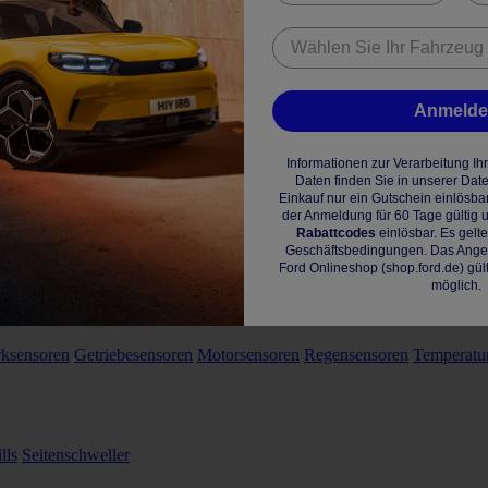
Anmeld
Informationen zur Verarbeitung I
Daten finden Sie in unserer Dat
Einkauf nur ein Gutschein einlösba
der Anmeldung für 60 Tage gültig u
Rabattcodes
einlösbar. Es gelt
Geschäftsbedingungen. Das Angebo
Ford Onlineshop (shop.ford.de) gül
möglich.
rksensoren
Getriebesensoren
Motorsensoren
Regensensoren
Temperatu
lls
Seitenschweller