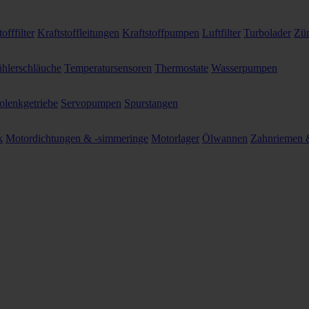
offfilter
Kraftstoffleitungen
Kraftstoffpumpen
Luftfilter
Turbolader
Zün
hlerschläuche
Temperatursensoren
Thermostate
Wasserpumpen
olenkgetriebe
Servopumpen
Spurstangen
k
Motordichtungen & -simmeringe
Motorlager
Ölwannen
Zahnriemen &