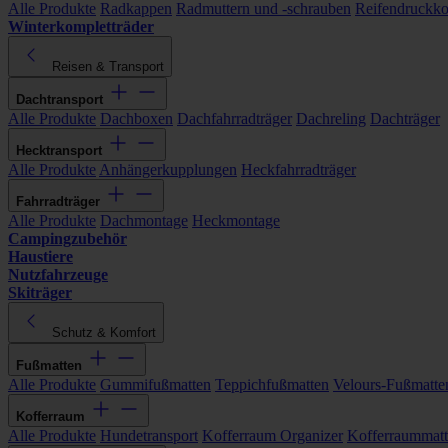
Alle Produkte
Radkappen
Radmuttern und -schrauben
Reifendruckko
Winterkompletträder
Reisen & Transport
Dachtransport
Alle Produkte
Dachboxen
Dachfahrradträger
Dachreling
Dachträger
Hecktransport
Alle Produkte
Anhängerkupplungen
Heckfahrradträger
Fahrradträger
Alle Produkte
Dachmontage
Heckmontage
Campingzubehör
Haustiere
Nutzfahrzeuge
Skiträger
Schutz & Komfort
Fußmatten
Alle Produkte
Gummifußmatten
Teppichfußmatten
Velours-Fußmatte
Kofferraum
Alle Produkte
Hundetransport
Kofferraum Organizer
Kofferraummat