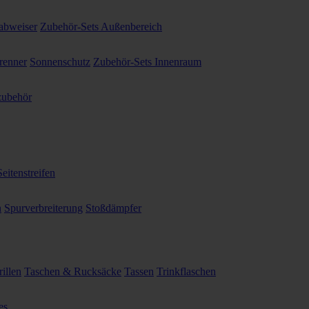
abweiser
Zubehör-Sets Außenbereich
renner
Sonnenschutz
Zubehör-Sets Innenraum
ubehör
Seitenstreifen
n
Spurverbreiterung
Stoßdämpfer
illen
Taschen & Rucksäcke
Tassen
Trinkflaschen
es