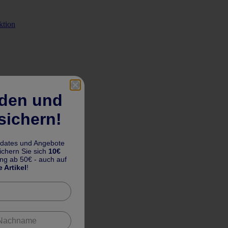
ktion
lden und
sichern!
pdates und Angebote
chern Sie sich
10€
ung ab 50€ - auch auf
e Artikel
!