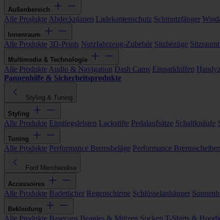
Außenbereich
Alle Produkte
Abdeckplanen
Ladekantenschutz
Schmutzfänger
Wind
Innenraum
Alle Produkte
3D-Prints
Nutzfahrzeug-Zubehör
Sitzbezüge
Sitzraumt
Multimedia & Technologie
Alle Produkte
Audio & Navigation
Dash Cams
Einparkhilfen
Handyz
Pannenhilfe & Sicherheitsprodukte
Styling & Tuning
Styling
Alle Produkte
Einstiegsleisten
Lackstifte
Pedalaufsätze
Schaltknäufe
Tuning
Alle Produkte
Performance Bremsbeläge
Performance Bremsscheibe
Ford Merchandise
Accessoires
Alle Produkte
Badetücher
Regenschirme
Schlüsselanhänger
Sonnenbr
Bekleidung
Alle Produkte
Basecaps
Beanies & Mützen
Socken
T-Shirts & Hoodi