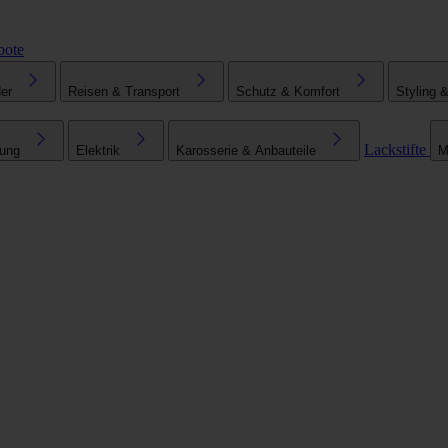
bote
er
Reisen & Transport
Schutz & Komfort
Styling 
Lackstifte
tung
Elektrik
Karosserie & Anbauteile
M