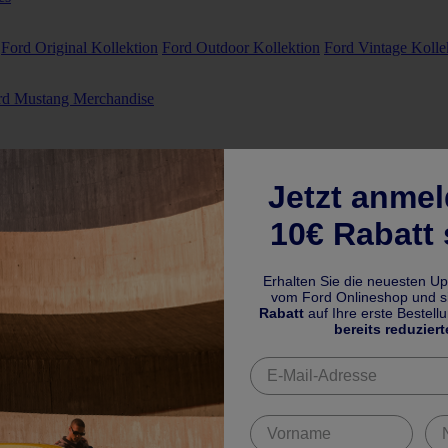
Ford Original Kollektion
Ford Outdoor Kollektion
Ford Vintage Kolle
rd Mustang Merchandise
Jetzt anme
10€ Rabatt 
Erhalten Sie die neuesten U
vom Ford Onlineshop und si
Rabatt
auf Ihre erste Bestell
bereits reduziert