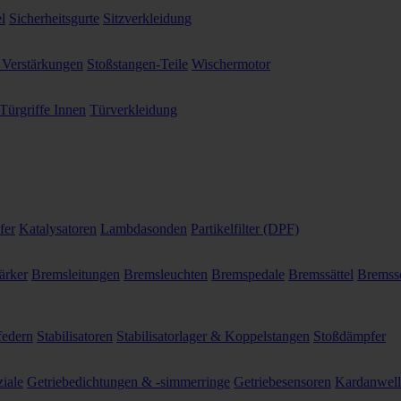
l
Sicherheitsgurte
Sitzverkleidung
 Verstärkungen
Stoßstangen-Teile
Wischermotor
Türgriffe Innen
Türverkleidung
fer
Katalysatoren
Lambdasonden
Partikelfilter (DPF)
ärker
Bremsleitungen
Bremsleuchten
Bremspedale
Bremssättel
Bremss
federn
Stabilisatoren
Stabilisatorlager & Koppelstangen
Stoßdämpfer
ziale
Getriebedichtungen & -simmerringe
Getriebesensoren
Kardanwel