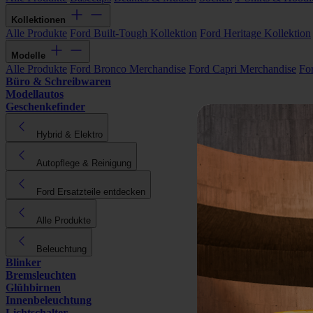
Kollektionen
Alle Produkte
Ford Built-Tough Kollektion
Ford Heritage Kollektion
Modelle
Alle Produkte
Ford Bronco Merchandise
Ford Capri Merchandise
Fo
Büro & Schreibwaren
Modellautos
Geschenkefinder
Hybrid & Elektro
Autopflege & Reinigung
Ford Ersatzteile entdecken
Alle Produkte
Beleuchtung
Blinker
Bremsleuchten
Glühbirnen
Innenbeleuchtung
Lichtschalter