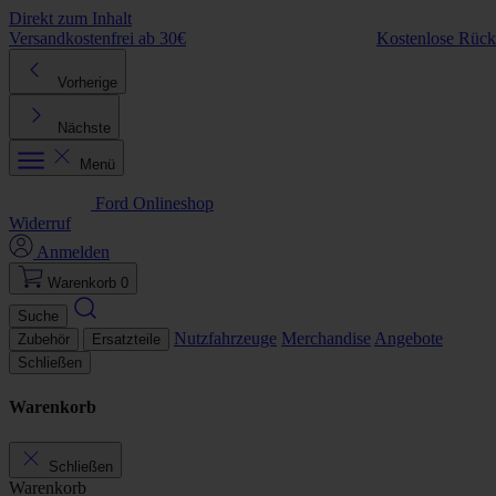
Direkt zum Inhalt
Versandkostenfrei ab 30€
Kostenlose Rüc
Vorherige
Nächste
Menü
Ford Onlineshop
Widerruf
Anmelden
Warenkorb
0
Suche
Nutzfahrzeuge
Merchandise
Angebote
Zubehör
Ersatzteile
Schließen
Warenkorb
Schließen
Warenkorb