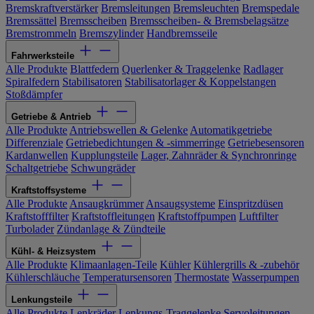
Bremskraftverstärker
Bremsleitungen
Bremsleuchten
Bremspedale
Bremssättel
Bremsscheiben
Bremsscheiben- & Bremsbelagsätze
Bremstrommeln
Bremszylinder
Handbremsseile
Fahrwerksteile
Alle Produkte
Blattfedern
Querlenker & Traggelenke
Radlager
Spiralfedern
Stabilisatoren
Stabilisatorlager & Koppelstangen
Stoßdämpfer
Getriebe & Antrieb
Alle Produkte
Antriebswellen & Gelenke
Automatikgetriebe
Differenziale
Getriebedichtungen & -simmerringe
Getriebesensoren
Kardanwellen
Kupplungsteile
Lager, Zahnräder & Synchronringe
Schaltgetriebe
Schwungräder
Kraftstoffsysteme
Alle Produkte
Ansaugkrümmer
Ansaugsysteme
Einspritzdüsen
Kraftstofffilter
Kraftstoffleitungen
Kraftstoffpumpen
Luftfilter
Turbolader
Zündanlage & Zündteile
Kühl- & Heizsystem
Alle Produkte
Klimaanlagen-Teile
Kühler
Kühlergrills & -zubehör
Kühlerschläuche
Temperatursensoren
Thermostate
Wasserpumpen
Lenkungsteile
Alle Produkte
Lenkräder
Lenkungs-Traggelenke
Servoleitungen