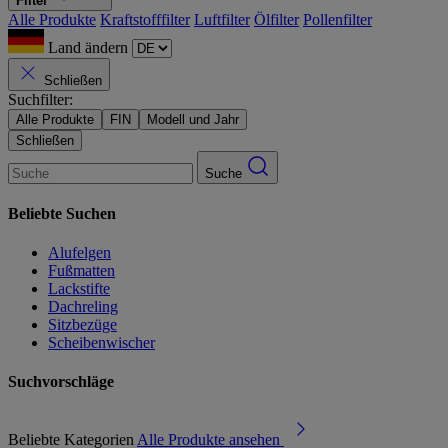
Filter
Alle Produkte
Kraftstofffilter
Luftfilter
Ölfilter
Pollenfilter
Land ändern
Schließen
Suchfilter:
Alle Produkte
FIN
Modell und Jahr
Schließen
Suche
Beliebte Suchen
Alufelgen
Fußmatten
Lackstifte
Dachreling
Sitzbezüge
Scheibenwischer
Suchvorschläge
Beliebte Kategorien
Alle Produkte ansehen