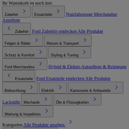
Ihr Warenkorb ist noch leer.
Nutzfahrzeuge
Merchandise
Zubehör
Ersatzteile
Angebote
Ford Zubehör entdecken
Alle Produkte
Zubehör
Felgen & Räder
Reisen & Transport
Schutz & Komfort
Styling & Tuning
Hybrid & Elektro
Autopflege & Reinigung
Ford Merchandise
Ford Ersatzteile entdecken
Alle Produkte
Ersatzteile
Beleuchtung
Elektrik
Karosserie & Anbauteile
Lackstifte
Mechanik
Öle & Flüssigkeiten
Wartung & Inspektion
Kategorien
Alle Produkte ansehen