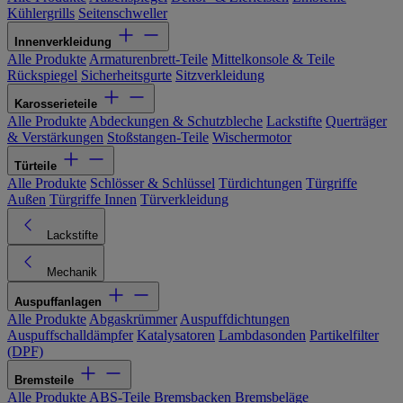
Kühlergrills
Seitenschweller
Innenverkleidung
Alle Produkte
Armaturenbrett-Teile
Mittelkonsole & Teile
Rückspiegel
Sicherheitsgurte
Sitzverkleidung
Karosserieteile
Alle Produkte
Abdeckungen & Schutzbleche
Lackstifte
Querträger
& Verstärkungen
Stoßstangen-Teile
Wischermotor
Türteile
Alle Produkte
Schlösser & Schlüssel
Türdichtungen
Türgriffe
Außen
Türgriffe Innen
Türverkleidung
Lackstifte
Mechanik
Auspuffanlagen
Alle Produkte
Abgaskrümmer
Auspuffdichtungen
Auspuffschalldämpfer
Katalysatoren
Lambdasonden
Partikelfilter
(DPF)
Bremsteile
Alle Produkte
ABS-Teile
Bremsbacken
Bremsbeläge