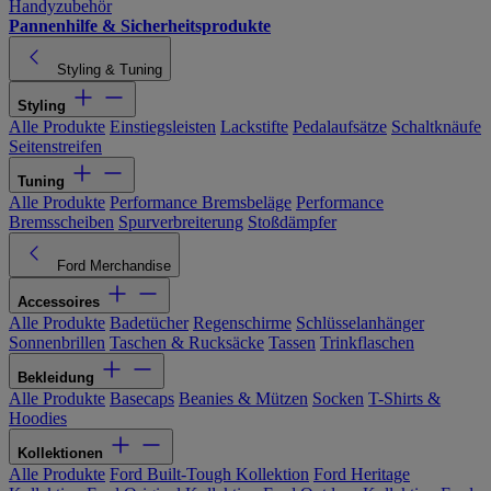
Handyzubehör
Pannenhilfe & Sicherheitsprodukte
Styling & Tuning
Styling
Alle Produkte
Einstiegsleisten
Lackstifte
Pedalaufsätze
Schaltknäufe
Seitenstreifen
Tuning
Alle Produkte
Performance Bremsbeläge
Performance
Bremsscheiben
Spurverbreiterung
Stoßdämpfer
Ford Merchandise
Accessoires
Alle Produkte
Badetücher
Regenschirme
Schlüsselanhänger
Sonnenbrillen
Taschen & Rucksäcke
Tassen
Trinkflaschen
Bekleidung
Alle Produkte
Basecaps
Beanies & Mützen
Socken
T-Shirts &
Hoodies
Kollektionen
Alle Produkte
Ford Built-Tough Kollektion
Ford Heritage