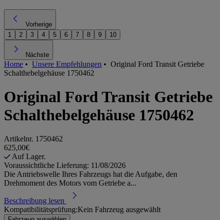
Vorherige
1
2
3
4
5
6
7
8
9
10
Nächste
Home
•
Unsere Empfehlungen
•
Original Ford Transit Getriebe
Schalthebelgehäuse 1750462
Original Ford Transit Getriebe
Schalthebelgehäuse 1750462
Artikelnr.
1750462
625,00€
Auf Lager.
Voraussichtliche Lieferung: 11/08/2026
Die Antriebswelle Ihres Fahrzeugs hat die Aufgabe, den
Drehmoment des Motors vom Getriebe a...
Beschreibung lesen
Kompatibilitätsprüfung:
Kein Fahrzeug ausgewählt
Fahrzeug auswählen