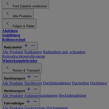
Ford Zubehör entdecken
Alle Produkte
Felgen & Räder
Alufelgen
Stahlfelgen
Reifenwechsel
Radzubehör
Alle Produkte
Radkappen
Radmuttern und -schrauben
Reifendruckkontrollsysteme
Winterkompletträder
Reisen & Transport
Dachtransport
Alle Produkte
Dachboxen
Dachfahrradträger
Dachreling
Dachträger
Hecktransport
Alle Produkte
Anhängerkupplungen
Heckfahrradträger
Fahrradträger
Alle Produkte
Dachmontage
Heckmontage