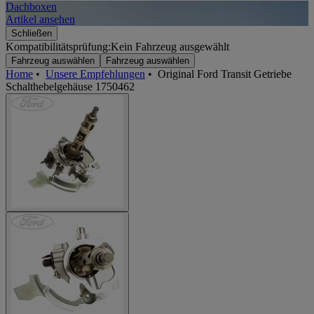
Dachboxen
A
Artikel ansehen
A
Schließen
Kompatibilitätsprüfung:
Kein Fahrzeug ausgewählt
Fahrzeug auswählen
Fahrzeug auswählen
Home
•
Unsere Empfehlungen
•
Original Ford Transit Getriebe
Schalthebelgehäuse 1750462