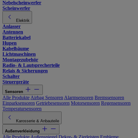
Nebelscheinwerfer
Scheinwerfer
Elektrik
Anlasser
Antennen
Batteriekabel
Hupen
Kabelbäume
Lichtmaschinen
Montagezubehör
Radio- & Lautsprecherteile
Relais & Sicherungen
Schalter
Steuergeräte
Sensoren
Alle Produkte
Airbag Sensoren
Alarmsensoren
Bremssensoren
Einparksensoren
Getriebesensoren
Motorsensoren
Regensensoren
Temperatursensoren
Karosserie & Anbauteile
Außenverkleidung
Alle Produkte
Außenspiegel
Dekor- & Zierleisten
Embleme