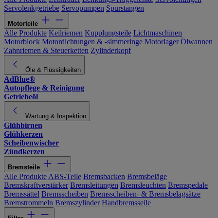
Servolenkgetriebe
Servopumpen
Spurstangen
Motorteile
Alle Produkte
Keilriemen
Kupplungsteile
Lichtmaschinen
Motorblock
Motordichtungen & -simmeringe
Motorlager
Ölwannen
Zahnriemen & Steuerketten
Zylinderkopf
Öle & Flüssigkeiten
AdBlue®
Autopflege & Reinigung
Getriebeöl
Wartung & Inspektion
Glühbirnen
Glühkerzen
Scheibenwischer
Zündkerzen
Bremsteile
Alle Produkte
ABS-Teile
Bremsbacken
Bremsbeläge
Bremskraftverstärker
Bremsleitungen
Bremsleuchten
Bremspedale
Bremssättel
Bremsscheiben
Bremsscheiben- & Bremsbelagsätze
Bremstrommeln
Bremszylinder
Handbremsseile