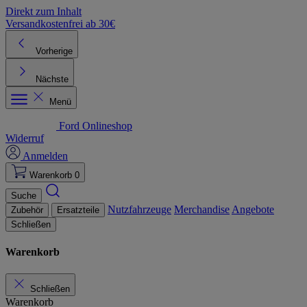
Direkt zum Inhalt
Versandkostenfrei ab 30€
K
Vorherige
Nächste
Menü
Ford Onlineshop
Widerruf
Anmelden
Warenkorb
0
Suche
Nutzfahrzeuge
Merchandise
Angebote
Zubehör
Ersatzteile
Schließen
Warenkorb
Schließen
Warenkorb