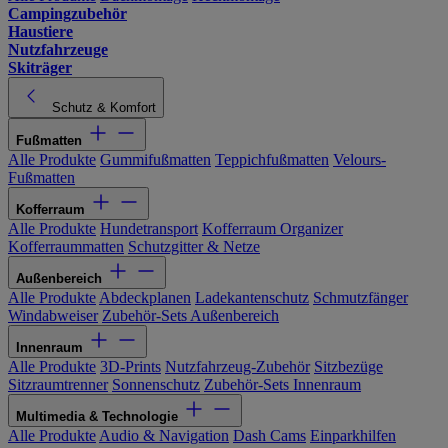
Campingzubehör
Haustiere
Nutzfahrzeuge
Skiträger
Schutz & Komfort
Fußmatten
Alle Produkte
Gummifußmatten
Teppichfußmatten
Velours-
Fußmatten
Kofferraum
Alle Produkte
Hundetransport
Kofferraum Organizer
Kofferraummatten
Schutzgitter & Netze
Außenbereich
Alle Produkte
Abdeckplanen
Ladekantenschutz
Schmutzfänger
Windabweiser
Zubehör-Sets Außenbereich
Innenraum
Alle Produkte
3D-Prints
Nutzfahrzeug-Zubehör
Sitzbezüge
Sitzraumtrenner
Sonnenschutz
Zubehör-Sets Innenraum
Multimedia & Technologie
Alle Produkte
Audio & Navigation
Dash Cams
Einparkhilfen