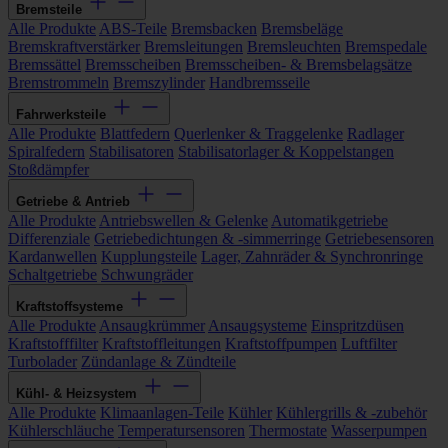
Bremsteile
Alle Produkte
ABS-Teile
Bremsbacken
Bremsbeläge
Bremskraftverstärker
Bremsleitungen
Bremsleuchten
Bremspedale
Bremssättel
Bremsscheiben
Bremsscheiben- & Bremsbelagsätze
Bremstrommeln
Bremszylinder
Handbremsseile
Fahrwerksteile
Alle Produkte
Blattfedern
Querlenker & Traggelenke
Radlager
Spiralfedern
Stabilisatoren
Stabilisatorlager & Koppelstangen
Stoßdämpfer
Getriebe & Antrieb
Alle Produkte
Antriebswellen & Gelenke
Automatikgetriebe
Differenziale
Getriebedichtungen & -simmerringe
Getriebesensoren
Kardanwellen
Kupplungsteile
Lager, Zahnräder & Synchronringe
Schaltgetriebe
Schwungräder
Kraftstoffsysteme
Alle Produkte
Ansaugkrümmer
Ansaugsysteme
Einspritzdüsen
Kraftstofffilter
Kraftstoffleitungen
Kraftstoffpumpen
Luftfilter
Turbolader
Zündanlage & Zündteile
Kühl- & Heizsystem
Alle Produkte
Klimaanlagen-Teile
Kühler
Kühlergrills & -zubehör
Kühlerschläuche
Temperatursensoren
Thermostate
Wasserpumpen