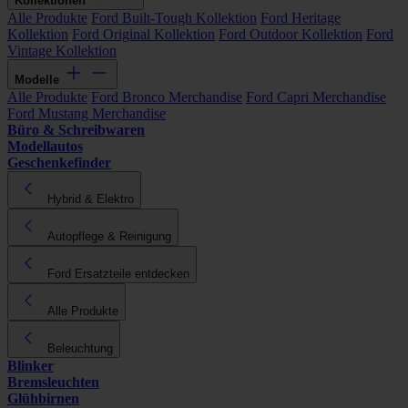
Kollektionen
Alle Produkte
Ford Built-Tough Kollektion
Ford Heritage
Kollektion
Ford Original Kollektion
Ford Outdoor Kollektion
Ford
Vintage Kollektion
Modelle
Alle Produkte
Ford Bronco Merchandise
Ford Capri Merchandise
Ford Mustang Merchandise
Büro & Schreibwaren
Modellautos
Geschenkefinder
Hybrid & Elektro
Autopflege & Reinigung
Ford Ersatzteile entdecken
Alle Produkte
Beleuchtung
Blinker
Bremsleuchten
Glühbirnen