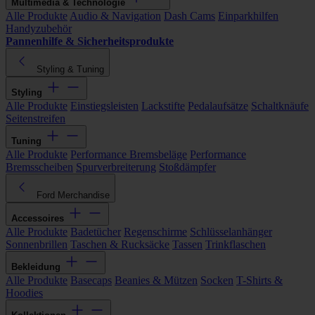
Multimedia & Technologie
Alle Produkte
Audio & Navigation
Dash Cams
Einparkhilfen
Handyzubehör
Pannenhilfe & Sicherheitsprodukte
Styling & Tuning
Styling
Alle Produkte
Einstiegsleisten
Lackstifte
Pedalaufsätze
Schaltknäufe
Seitenstreifen
Tuning
Alle Produkte
Performance Bremsbeläge
Performance
Bremsscheiben
Spurverbreiterung
Stoßdämpfer
Ford Merchandise
Accessoires
Alle Produkte
Badetücher
Regenschirme
Schlüsselanhänger
Sonnenbrillen
Taschen & Rucksäcke
Tassen
Trinkflaschen
Bekleidung
Alle Produkte
Basecaps
Beanies & Mützen
Socken
T-Shirts &
Hoodies