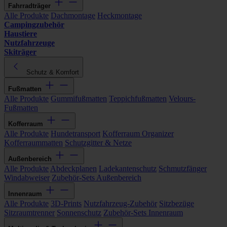
Fahrradträger
Alle Produkte
Dachmontage
Heckmontage
Campingzubehör
Haustiere
Nutzfahrzeuge
Skiträger
Schutz & Komfort
Fußmatten
Alle Produkte
Gummifußmatten
Teppichfußmatten
Velours-
Fußmatten
Kofferraum
Alle Produkte
Hundetransport
Kofferraum Organizer
Kofferraummatten
Schutzgitter & Netze
Außenbereich
Alle Produkte
Abdeckplanen
Ladekantenschutz
Schmutzfänger
Windabweiser
Zubehör-Sets Außenbereich
Innenraum
Alle Produkte
3D-Prints
Nutzfahrzeug-Zubehör
Sitzbezüge
Sitzraumtrenner
Sonnenschutz
Zubehör-Sets Innenraum