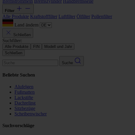
Bremstrommeln
Bremszylinder
Handbremsseile
Filter
Alle Produkte
Kraftstofffilter
Luftfilter
Ölfilter
Pollenfilter
Land ändern
Schließen
Suchfilter:
Alle Produkte
FIN
Modell und Jahr
Schließen
Suche
Beliebte Suchen
Alufelgen
Fußmatten
Lackstifte
Dachreling
Sitzbezüge
Scheibenwischer
Suchvorschläge