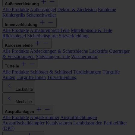
Außenverkleidung
Alle Produkte
Außenspiegel
Dekor- & Zierleisten
Embleme
Kühlergrills
Seitenschweller
Innenverkleidung
Alle Produkte
Armaturenbrett-Teile
Mittelkonsole & Teile
Rückspiegel
Sicherheitsgurte
Sitzverkleidung
Karosserieteile
Alle Produkte
Abdeckungen & Schutzbleche
Lackstifte
Querträger
& Verstärkungen
Stoßstangen-Teile
Wischermotor
Türteile
Alle Produkte
Schlösser & Schlüssel
Türdichtungen
Türgriffe
Außen
Türgriffe Innen
Türverkleidung
Lackstifte
Mechanik
Auspuffanlagen
Alle Produkte
Abgaskrümmer
Auspuffdichtungen
Auspuffschalldämpfer
Katalysatoren
Lambdasonden
Partikelfilter
(DPF)