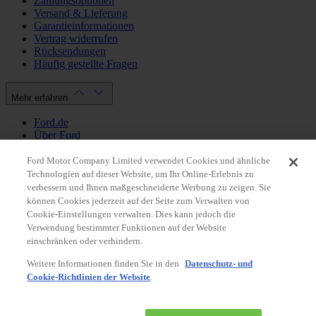
Zahlungsoptionen
Versand & Lieferung
Garantieinformationen
Vertrag widerrufen
Rücksendungen
Häufig gestellte Fragen
Mehr erfahren
Ford.de
Über Ford
Cookie Richtlinien
Datenschutzbestimmungen
Ford Motor Company Limited verwendet Cookies und ähnliche
Impressum
Technologien auf dieser Website, um Ihr Online-Erlebnis zu
verbessern und Ihnen maßgeschneiderte Werbung zu zeigen. Sie
können Cookies jederzeit auf der Seite zum Verwalten von
Mein Konto
Cookie-Einstellungen verwalten. Dies kann jedoch die
Verwendung bestimmter Funktionen auf der Website
Login / Registrierung
einschränken oder verhindern.
Meine Bestellungen
Weitere Informationen finden Sie in den
Datenschutz- und
Land ändern
Cookie-Richtlinien der Website
.
Facebook
X
Instagram
Youtube
LinkedIn