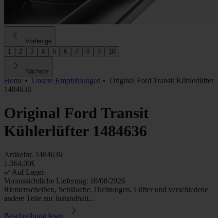
Vorherige
1
2
3
4
5
6
7
8
9
10
Nächste
Home
•
Unsere Empfehlungen
•
Original Ford Transit Kühlerlüfter
1484636
Original Ford Transit
Kühlerlüfter 1484636
Artikelnr.
1484636
1.364,00€
Auf Lager.
Voraussichtliche Lieferung: 10/08/2026
Riemenscheiben, Schläuche, Dichtungen, Lüfter und verschiedene
andere Teile zur Instandhalt...
Beschreibung lesen