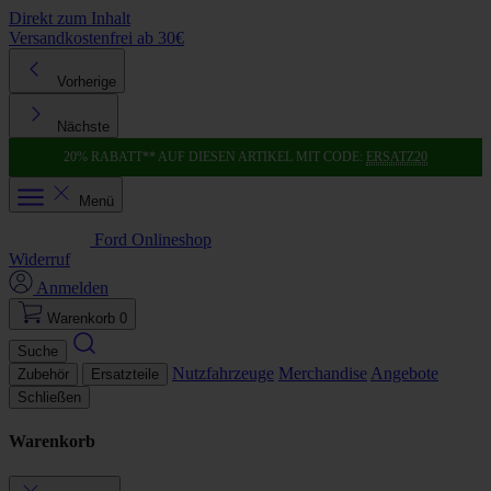
Direkt zum Inhalt
Versandkostenfrei ab 30€
K
Vorherige
Nächste
20% RABATT** AUF DIESEN ARTIKEL MIT CODE:
ERSATZ20
Menü
Ford Onlineshop
Widerruf
Anmelden
Warenkorb
0
Suche
Nutzfahrzeuge
Merchandise
Angebote
Zubehör
Ersatzteile
Schließen
Warenkorb