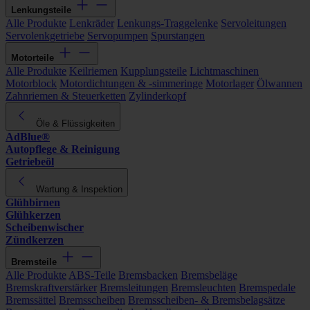
Lenkungsteile
Alle Produkte
Lenkräder
Lenkungs-Traggelenke
Servoleitungen
Servolenkgetriebe
Servopumpen
Spurstangen
Motorteile
Alle Produkte
Keilriemen
Kupplungsteile
Lichtmaschinen
Motorblock
Motordichtungen & -simmeringe
Motorlager
Ölwannen
Zahnriemen & Steuerketten
Zylinderkopf
Öle & Flüssigkeiten
AdBlue®
Autopflege & Reinigung
Getriebeöl
Wartung & Inspektion
Glühbirnen
Glühkerzen
Scheibenwischer
Zündkerzen
Bremsteile
Alle Produkte
ABS-Teile
Bremsbacken
Bremsbeläge
Bremskraftverstärker
Bremsleitungen
Bremsleuchten
Bremspedale
Bremssättel
Bremsscheiben
Bremsscheiben- & Bremsbelagsätze