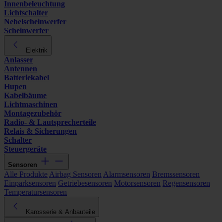
Innenbeleuchtung
Lichtschalter
Nebelscheinwerfer
Scheinwerfer
Elektrik
Anlasser
Antennen
Batteriekabel
Hupen
Kabelbäume
Lichtmaschinen
Montagezubehör
Radio- & Lautsprecherteile
Relais & Sicherungen
Schalter
Steuergeräte
Sensoren
Alle Produkte
Airbag Sensoren
Alarmsensoren
Bremssensoren
Einparksensoren
Getriebesensoren
Motorsensoren
Regensensoren
Temperatursensoren
Karosserie & Anbauteile