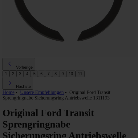
Vorherige
1
2
3
4
5
6
7
8
9
10
11
Nächste
Home
•
Unsere Empfehlungen
•
Original Ford Transit
Sprengringnabe Sicherungsring Antriebswelle 1311193
Original Ford Transit
Sprengringnabe
Sicherungsring Antriebswelle