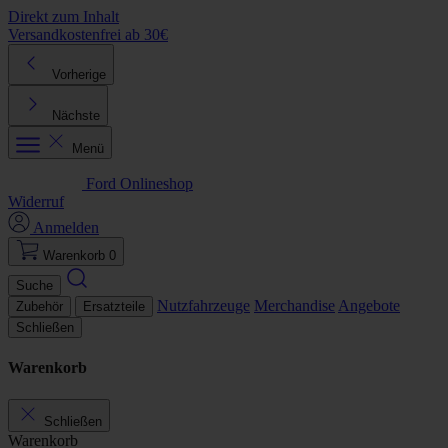
Direkt zum Inhalt
Versandkostenfrei ab 30€
K
Vorherige
Nächste
Menü
Ford Onlineshop
Widerruf
Anmelden
Warenkorb
0
Suche
Nutzfahrzeuge
Merchandise
Angebote
Zubehör
Ersatzteile
Schließen
Warenkorb
Schließen
Warenkorb