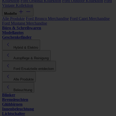
Kollektion
Ford Original Kollektion
Ford Outdoor Kollektion
Ford
Vintage Kollektion
Modelle
Alle Produkte
Ford Bronco Merchandise
Ford Capri Merchandise
Ford Mustang Merchandise
Büro & Schreibwaren
Modellautos
Geschenkefinder
Hybrid & Elektro
Autopflege & Reinigung
Ford Ersatzteile entdecken
Alle Produkte
Beleuchtung
Blinker
Bremsleuchten
Glühbirnen
Innenbeleuchtung
Lichtschalter