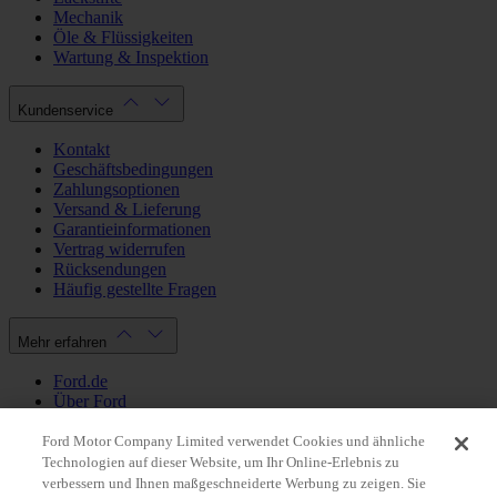
Mechanik
Öle & Flüssigkeiten
Wartung & Inspektion
Kundenservice
Kontakt
Geschäftsbedingungen
Zahlungsoptionen
Versand & Lieferung
Garantieinformationen
Vertrag widerrufen
Rücksendungen
Häufig gestellte Fragen
Mehr erfahren
Ford.de
Über Ford
Cookie Richtlinien
Datenschutzbestimmungen
Ford Motor Company Limited verwendet Cookies und ähnliche
Impressum
Technologien auf dieser Website, um Ihr Online-Erlebnis zu
verbessern und Ihnen maßgeschneiderte Werbung zu zeigen. Sie