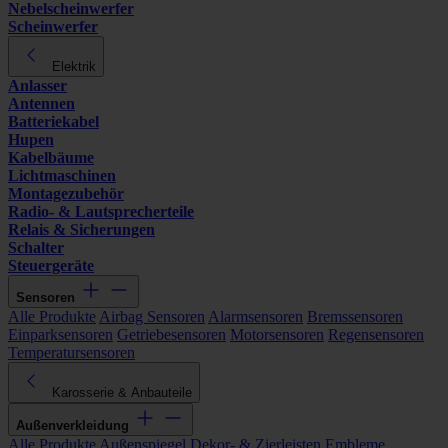
Nebelscheinwerfer
Scheinwerfer
Elektrik
Anlasser
Antennen
Batteriekabel
Hupen
Kabelbäume
Lichtmaschinen
Montagezubehör
Radio- & Lautsprecherteile
Relais & Sicherungen
Schalter
Steuergeräte
Sensoren
Alle Produkte
Airbag Sensoren
Alarmsensoren
Bremssensoren
Einparksensoren
Getriebesensoren
Motorsensoren
Regensensoren
Temperatursensoren
Karosserie & Anbauteile
Außenverkleidung
Alle Produkte
Außenspiegel
Dekor- & Zierleisten
Embleme