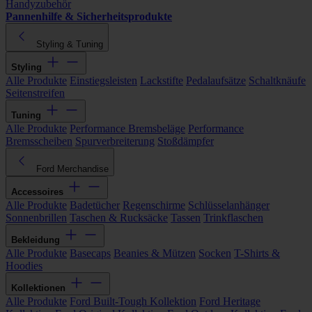
Handyzubehör
Pannenhilfe & Sicherheitsprodukte
Styling & Tuning
Styling
Alle Produkte
Einstiegsleisten
Lackstifte
Pedalaufsätze
Schaltknäufe
Seitenstreifen
Tuning
Alle Produkte
Performance Bremsbeläge
Performance
Bremsscheiben
Spurverbreiterung
Stoßdämpfer
Ford Merchandise
Accessoires
Alle Produkte
Badetücher
Regenschirme
Schlüsselanhänger
Sonnenbrillen
Taschen & Rucksäcke
Tassen
Trinkflaschen
Bekleidung
Alle Produkte
Basecaps
Beanies & Mützen
Socken
T-Shirts &
Hoodies
Kollektionen
Alle Produkte
Ford Built-Tough Kollektion
Ford Heritage