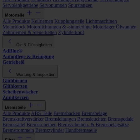
Servolenkgetriebe
Servopumpen
Spurstangen
Motorteile
Alle Produkte
Keilriemen
Kupplungsteile
Lichtmaschinen
Motorblock
Motordichtungen & -simmeringe
Motorlager
Ölwannen
Zahnriemen & Steuerketten
Zylinderkopf
Öle & Flüssigkeiten
AdBlue®
Autopflege & Reinigung
Getriebeöl
Wartung & Inspektion
Glühbirnen
Glühkerzen
Scheibenwischer
Zündkerzen
Bremsteile
Alle Produkte
ABS-Teile
Bremsbacken
Bremsbeläge
Bremskraftverstärker
Bremsleitungen
Bremsleuchten
Bremspedale
Bremssättel
Bremsscheiben
Bremsscheiben- & Bremsbelagsätze
Bremstrommeln
Bremszylinder
Handbremsseile