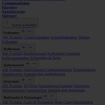
Campingzubehör
Haustiere
Nutzfahrzeuge
Skiträger
Schutz & Komfort
Fußmatten
Alle Produkte
Gummifußmatten
Teppichfußmatten
Velours-
Fußmatten
Kofferraum
Alle Produkte
Hundetransport
Kofferraum Organizer
Kofferraummatten
Schutzgitter & Netze
Außenbereich
Alle Produkte
Abdeckplanen
Ladekantenschutz
Schmutzfänger
Windabweiser
Zubehör-Sets Außenbereich
Innenraum
Alle Produkte
3D-Prints
Nutzfahrzeug-Zubehör
Sitzbezüge
Sitzraumtrenner
Sonnenschutz
Zubehör-Sets Innenraum
Multimedia & Technologie
Alle Produkte
Audio & Navigation
Dash Cams
Einparkhilfen