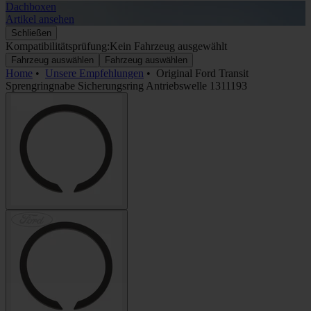
Dachboxen
A
Artikel ansehen
A
Schließen
Kompatibilitätsprüfung:
Kein Fahrzeug ausgewählt
Fahrzeug auswählen
Fahrzeug auswählen
Home
•
Unsere Empfehlungen
•
Original Ford Transit
Sprengringnabe Sicherungsring Antriebswelle 1311193