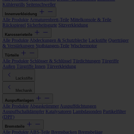
Kühlergrills
Seitenschweller
Innenverkleidung
Alle Produkte
Armaturenbrett-Teile
Mittelkonsole & Teile
Rückspiegel
Sicherheitsgurte
Sitzverkleidung
Karosserieteile
Alle Produkte
Abdeckungen & Schutzbleche
Lackstifte
Querträger
& Verstärkungen
Stoßstangen-Teile
Wischermotor
Türteile
Alle Produkte
Schlösser & Schlüssel
Türdichtungen
Türgriffe
Außen
Türgriffe Innen
Türverkleidung
Lackstifte
Mechanik
Auspuffanlagen
Alle Produkte
Abgaskrümmer
Auspuffdichtungen
Auspuffschalldämpfer
Katalysatoren
Lambdasonden
Partikelfilter
(DPF)
Bremsteile
Alle Produkte
ABS-Teile
Bremsbacken
Bremsbeläge