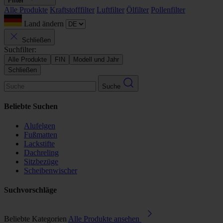
Filter
Alle Produkte
Kraftstofffilter
Luftfilter
Ölfilter
Pollenfilter
Land ändern
Schließen
Suchfilter:
Alle Produkte
FIN
Modell und Jahr
Schließen
Suche
Beliebte Suchen
Alufelgen
Fußmatten
Lackstifte
Dachreling
Sitzbezüge
Scheibenwischer
Suchvorschläge
Beliebte Kategorien
Alle Produkte ansehen