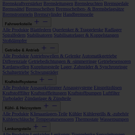
Bremskraftverstärker
Bremsleitungen
Bremsleuchten
Bremspedale
Bremssättel
Bremsscheiben
Bremsscheiben- & Bremsbelagsätze
Bremstrommeln
Bremszylinder
Handbremsseile
Fahrwerksteile
Alle Produkte
Blattfedern
Querlenker & Traggelenke
Radlager
Spiralfedern
Stabilisatoren
Stabilisatorlager & Koppelstangen
Stoßdämpfer
Getriebe & Antrieb
Alle Produkte
Antriebswellen & Gelenke
Automatikgetriebe
Differenziale
Getriebedichtungen & -simmerringe
Getriebesensoren
Kardanwellen
Kupplungsteile
Lager, Zahnräder & Synchronringe
Schaltgetriebe
Schwungräder
Kraftstoffsysteme
Alle Produkte
Ansaugkrümmer
Ansaugsysteme
Einspritzdüsen
Kraftstofffilter
Kraftstoffleitungen
Kraftstoffpumpen
Luftfilter
Turbolader
Zündanlage & Zündteile
Kühl- & Heizsystem
Alle Produkte
Klimaanlagen-Teile
Kühler
Kühlergrills & -zubehör
Kühlerschläuche
Temperatursensoren
Thermostate
Wasserpumpen
Lenkungsteile
Alle Produkte
Lenkräder
Lenkungs-Traggelenke
Servoleitungen