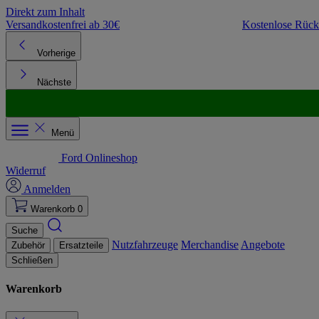
Direkt zum Inhalt
Versandkostenfrei ab 30€
Kostenlose Rüc
Vorherige
Nächste
Menü
Ford Onlineshop
Widerruf
Anmelden
Warenkorb
0
Suche
Nutzfahrzeuge
Merchandise
Angebote
Zubehör
Ersatzteile
Schließen
Warenkorb