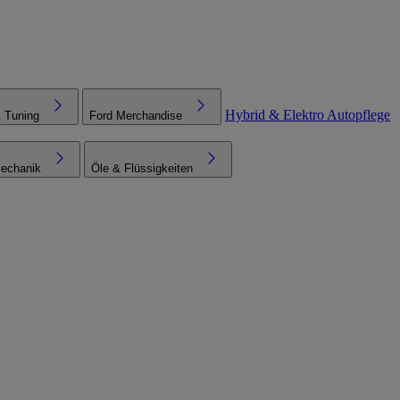
Hybrid & Elektro
Autopflege
& Tuning
Ford Merchandise
echanik
Öle & Flüssigkeiten