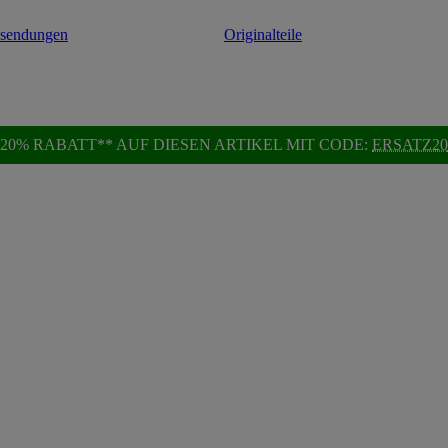
ksendungen
Originalteile
20% RABATT** AUF DIESEN ARTIKEL MIT CODE:
ERSATZ20