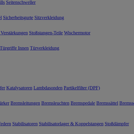
lls
Seitenschweller
l
Sicherheitsgurte
Sitzverkleidung
 Verstärkungen
Stoßstangen-Teile
Wischermotor
Türgriffe Innen
Türverkleidung
fer
Katalysatoren
Lambdasonden
Partikelfilter (DPF)
ärker
Bremsleitungen
Bremsleuchten
Bremspedale
Bremssättel
Bremss
federn
Stabilisatoren
Stabilisatorlager & Koppelstangen
Stoßdämpfer