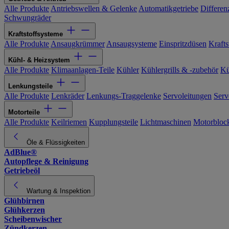
Alle Produkte
Antriebswellen & Gelenke
Automatikgetriebe
Differen
Schwungräder
Kraftstoffsysteme
Alle Produkte
Ansaugkrümmer
Ansaugsysteme
Einspritzdüsen
Kraftst
Kühl- & Heizsystem
Alle Produkte
Klimaanlagen-Teile
Kühler
Kühlergrills & -zubehör
Kü
Lenkungsteile
Alle Produkte
Lenkräder
Lenkungs-Traggelenke
Servoleitungen
Serv
Motorteile
Alle Produkte
Keilriemen
Kupplungsteile
Lichtmaschinen
Motorbloc
Öle & Flüssigkeiten
AdBlue®
Autopflege & Reinigung
Getriebeöl
Wartung & Inspektion
Glühbirnen
Glühkerzen
Scheibenwischer
Zündkerzen