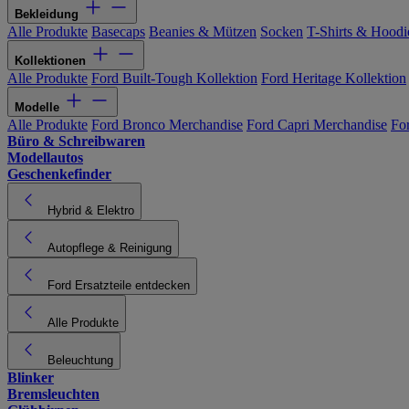
Bekleidung
Alle Produkte
Basecaps
Beanies & Mützen
Socken
T-Shirts & Hoodi
Kollektionen
Alle Produkte
Ford Built-Tough Kollektion
Ford Heritage Kollektion
Modelle
Alle Produkte
Ford Bronco Merchandise
Ford Capri Merchandise
Fo
Büro & Schreibwaren
Modellautos
Geschenkefinder
Hybrid & Elektro
Autopflege & Reinigung
Ford Ersatzteile entdecken
Alle Produkte
Beleuchtung
Blinker
Bremsleuchten