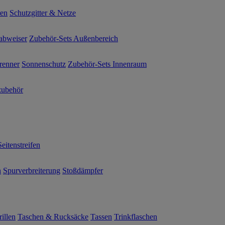
ten
Schutzgitter & Netze
abweiser
Zubehör-Sets Außenbereich
renner
Sonnenschutz
Zubehör-Sets Innenraum
ubehör
Seitenstreifen
n
Spurverbreiterung
Stoßdämpfer
illen
Taschen & Rucksäcke
Tassen
Trinkflaschen