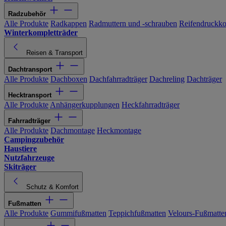
Radzubehör
Alle Produkte
Radkappen
Radmuttern und -schrauben
Reifendruckko
Winterkompletträder
Reisen & Transport
Dachtransport
Alle Produkte
Dachboxen
Dachfahrradträger
Dachreling
Dachträger
Hecktransport
Alle Produkte
Anhängerkupplungen
Heckfahrradträger
Fahrradträger
Alle Produkte
Dachmontage
Heckmontage
Campingzubehör
Haustiere
Nutzfahrzeuge
Skiträger
Schutz & Komfort
Fußmatten
Alle Produkte
Gummifußmatten
Teppichfußmatten
Velours-Fußmatte