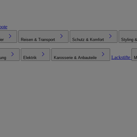
bote
er
Reisen & Transport
Schutz & Komfort
Styling 
Lackstifte
tung
Elektrik
Karosserie & Anbauteile
M