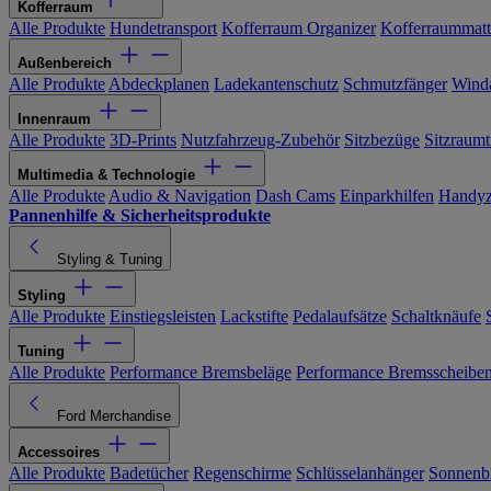
Kofferraum
Alle Produkte
Hundetransport
Kofferraum Organizer
Kofferraummat
Außenbereich
Alle Produkte
Abdeckplanen
Ladekantenschutz
Schmutzfänger
Wind
Innenraum
Alle Produkte
3D-Prints
Nutzfahrzeug-Zubehör
Sitzbezüge
Sitzraumt
Multimedia & Technologie
Alle Produkte
Audio & Navigation
Dash Cams
Einparkhilfen
Handyz
Pannenhilfe & Sicherheitsprodukte
Styling & Tuning
Styling
Alle Produkte
Einstiegsleisten
Lackstifte
Pedalaufsätze
Schaltknäufe
Tuning
Alle Produkte
Performance Bremsbeläge
Performance Bremsscheibe
Ford Merchandise
Accessoires
Alle Produkte
Badetücher
Regenschirme
Schlüsselanhänger
Sonnenbr