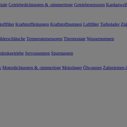
ziale
Getriebedichtungen & -simmerringe
Getriebesensoren
Kardanwel
offfilter
Kraftstoffleitungen
Kraftstoffpumpen
Luftfilter
Turbolader
Zün
hlerschläuche
Temperatursensoren
Thermostate
Wasserpumpen
olenkgetriebe
Servopumpen
Spurstangen
k
Motordichtungen & -simmeringe
Motorlager
Ölwannen
Zahnriemen &