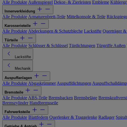
Alle Produkte
Außenspiegel
Dekor- & Zierleisten
Embleme
Kühlergri
Innenverkleidung
Alle Produkte
Armaturenbrett-Teile
Mittelkonsole & Teile
Rückspiege
Karosserieteile
Alle Produkte
Abdeckungen & Schutzbleche
Lackstifte
Querträger &
Türteile
Alle Produkte
Schlösser & Schlüssel
Türdichtungen
Türgriffe Außen
Lackstifte
Mechanik
Auspuffanlagen
Alle Produkte
Abgaskrümmer
Auspuffdichtungen
Auspuffschalldämp
Bremsteile
Alle Produkte
ABS-Teile
Bremsbacken
Bremsbeläge
Bremskraftverst
Bremszylinder
Handbremsseile
Fahrwerksteile
Alle Produkte
Blattfedern
Querlenker & Traggelenke
Radlager
Spiral
Getriebe & Antrieb