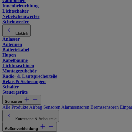
Glühbirnen
Innenbeleuchtung
Lichtschalter
Nebelscheinwerfer
Scheinwerfer
Elektrik
Anlasser
Antennen
Batteriekabel
Hupen
Kabelbäume
Lichtmaschinen
Montagezubehör
Radio- & Lautsprecherteile
Relais & Sicherungen
Schalter
Steuergeräte
Sensoren
Alle Produkte
Airbag Sensoren
Alarmsensoren
Bremssensoren
Einpa
Karosserie & Anbauteile
Außenverkleidung