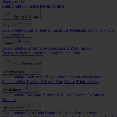
Handyzubehör
Pannenhilfe & Sicherheitsprodukte
Styling & Tuning
Styling
Alle Produkte
Einstiegsleisten
Lackstifte
Pedalaufsätze
Schaltknäufe
Seitenstreifen
Tuning
Alle Produkte
Performance Bremsbeläge
Performance
Bremsscheiben
Spurverbreiterung
Stoßdämpfer
Ford Merchandise
Accessoires
Alle Produkte
Badetücher
Regenschirme
Schlüsselanhänger
Sonnenbrillen
Taschen & Rucksäcke
Tassen
Trinkflaschen
Bekleidung
Alle Produkte
Basecaps
Beanies & Mützen
Socken
T-Shirts &
Hoodies
Kollektionen
Alle Produkte
Ford Built-Tough Kollektion
Ford Heritage