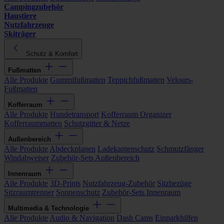
Campingzubehör
Haustiere
Nutzfahrzeuge
Skiträger
Schutz & Komfort
Fußmatten
Alle Produkte
Gummifußmatten
Teppichfußmatten
Velours-
Fußmatten
Kofferraum
Alle Produkte
Hundetransport
Kofferraum Organizer
Kofferraummatten
Schutzgitter & Netze
Außenbereich
Alle Produkte
Abdeckplanen
Ladekantenschutz
Schmutzfänger
Windabweiser
Zubehör-Sets Außenbereich
Innenraum
Alle Produkte
3D-Prints
Nutzfahrzeug-Zubehör
Sitzbezüge
Sitzraumtrenner
Sonnenschutz
Zubehör-Sets Innenraum
Multimedia & Technologie
Alle Produkte
Audio & Navigation
Dash Cams
Einparkhilfen