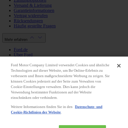
Zahlungsoptionen
Versand & Lieferung
Garantieinformationen
Vertrag widerrufen
Rücksendungen
Häufig gestellte Fragen
Mehr erfahren
Ford.de
Über Ford
Cookie Richtlinien
Datenschutzbestimmungen
Ford Motor Company Limited verwendet Cookies und ähnliche
Impressum
Technologien auf dieser Website, um Ihr Online-Erlebnis zu
verbessern und Ihnen maßgeschneiderte Werbung zu zeigen. Sie
können Cookies jederzeit auf der Seite zum Verwalten von
Mein Konto
Cookie-Einstellungen verwalten. Dies kann jedoch die
Verwendung bestimmter Funktionen auf der Website
Login / Registrierung
einschränken oder verhindern.
Meine Bestellungen
Weitere Informationen finden Sie in den
Datenschutz- und
Land ändern
Cookie-Richtlinien der Website
.
Facebook
X
Instagram
Youtube
LinkedIn