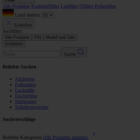
Filter
Alle Produkte
Kraftstofffilter
Luftfilter
Ölfilter
Pollenfilter
Land ändern
Schließen
Suchfilter:
Alle Produkte
FIN
Modell und Jahr
Schließen
Suche
Beliebte Suchen
Alufelgen
Fußmatten
Lackstifte
Dachreling
Sitzbezüge
Scheibenwischer
Suchvorschläge
Beliebte Kategorien
Alle Produkte ansehen