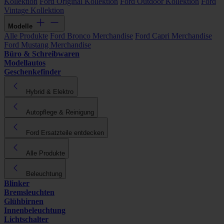
Kollektion
Ford Original Kollektion
Ford Outdoor Kollektion
Ford
Vintage Kollektion
Modelle
Alle Produkte
Ford Bronco Merchandise
Ford Capri Merchandise
Ford Mustang Merchandise
Büro & Schreibwaren
Modellautos
Geschenkefinder
Hybrid & Elektro
Autopflege & Reinigung
Ford Ersatzteile entdecken
Alle Produkte
Beleuchtung
Blinker
Bremsleuchten
Glühbirnen
Innenbeleuchtung
Lichtschalter