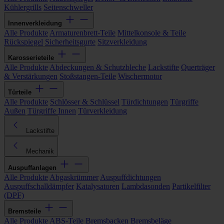
Kühlergrills
Seitenschweller
Innenverkleidung
Alle Produkte
Armaturenbrett-Teile
Mittelkonsole & Teile
Rückspiegel
Sicherheitsgurte
Sitzverkleidung
Karosserieteile
Alle Produkte
Abdeckungen & Schutzbleche
Lackstifte
Querträger
& Verstärkungen
Stoßstangen-Teile
Wischermotor
Türteile
Alle Produkte
Schlösser & Schlüssel
Türdichtungen
Türgriffe
Außen
Türgriffe Innen
Türverkleidung
Lackstifte
Mechanik
Auspuffanlagen
Alle Produkte
Abgaskrümmer
Auspuffdichtungen
Auspuffschalldämpfer
Katalysatoren
Lambdasonden
Partikelfilter
(DPF)
Bremsteile
Alle Produkte
ABS-Teile
Bremsbacken
Bremsbeläge