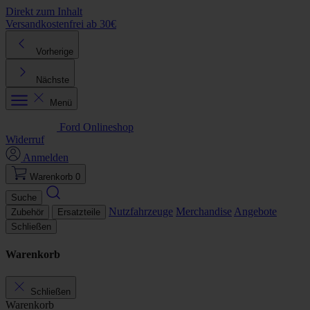
Direkt zum Inhalt
Versandkostenfrei ab 30€
K
Vorherige
Nächste
Menü
Ford Onlineshop
Widerruf
Anmelden
Warenkorb
0
Suche
Nutzfahrzeuge
Merchandise
Angebote
Zubehör
Ersatzteile
Schließen
Warenkorb
Schließen
Warenkorb