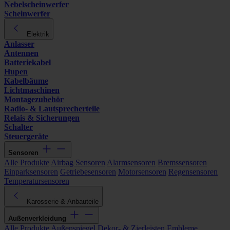
Nebelscheinwerfer
Scheinwerfer
Elektrik
Anlasser
Antennen
Batteriekabel
Hupen
Kabelbäume
Lichtmaschinen
Montagezubehör
Radio- & Lautsprecherteile
Relais & Sicherungen
Schalter
Steuergeräte
Sensoren
Alle Produkte
Airbag Sensoren
Alarmsensoren
Bremssensoren
Einparksensoren
Getriebesensoren
Motorsensoren
Regensensoren
Temperatursensoren
Karosserie & Anbauteile
Außenverkleidung
Alle Produkte
Außenspiegel
Dekor- & Zierleisten
Embleme