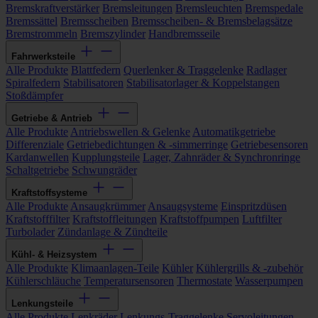
Bremskraftverstärker
Bremsleitungen
Bremsleuchten
Bremspedale
Bremssättel
Bremsscheiben
Bremsscheiben- & Bremsbelagsätze
Bremstrommeln
Bremszylinder
Handbremsseile
Fahrwerksteile
Alle Produkte
Blattfedern
Querlenker & Traggelenke
Radlager
Spiralfedern
Stabilisatoren
Stabilisatorlager & Koppelstangen
Stoßdämpfer
Getriebe & Antrieb
Alle Produkte
Antriebswellen & Gelenke
Automatikgetriebe
Differenziale
Getriebedichtungen & -simmerringe
Getriebesensoren
Kardanwellen
Kupplungsteile
Lager, Zahnräder & Synchronringe
Schaltgetriebe
Schwungräder
Kraftstoffsysteme
Alle Produkte
Ansaugkrümmer
Ansaugsysteme
Einspritzdüsen
Kraftstofffilter
Kraftstoffleitungen
Kraftstoffpumpen
Luftfilter
Turbolader
Zündanlage & Zündteile
Kühl- & Heizsystem
Alle Produkte
Klimaanlagen-Teile
Kühler
Kühlergrills & -zubehör
Kühlerschläuche
Temperatursensoren
Thermostate
Wasserpumpen
Lenkungsteile
Alle Produkte
Lenkräder
Lenkungs-Traggelenke
Servoleitungen