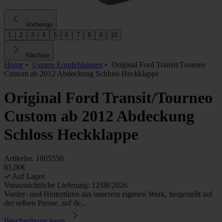
Vorherige
1
2
3
4
5
6
7
8
9
10
Nächste
Home
•
Unsere Empfehlungen
•
Original Ford Transit/Tourneo
Custom ab 2012 Abdeckung Schloss Heckklappe
Original Ford Transit/Tourneo
Custom ab 2012 Abdeckung
Schloss Heckklappe
Artikelnr.
1805550
61,00€
Auf Lager.
Voraussichtliche Lieferung: 12/08/2026
Vorder- und Hintertüren aus unserem eigenen Werk, hergestellt auf
der selben Presse, auf de...
Beschreibung lesen