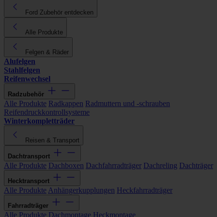
Ford Zubehör entdecken
Alle Produkte
Felgen & Räder
Alufelgen
Stahlfelgen
Reifenwechsel
Radzubehör
Alle Produkte
Radkappen
Radmuttern und -schrauben
Reifendruckkontrollsysteme
Winterkompletträder
Reisen & Transport
Dachtransport
Alle Produkte
Dachboxen
Dachfahrradträger
Dachreling
Dachträger
Hecktransport
Alle Produkte
Anhängerkupplungen
Heckfahrradträger
Fahrradträger
Alle Produkte
Dachmontage
Heckmontage