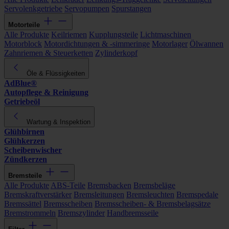
Servolenkgetriebe
Servopumpen
Spurstangen
Motorteile
Alle Produkte
Keilriemen
Kupplungsteile
Lichtmaschinen
Motorblock
Motordichtungen & -simmeringe
Motorlager
Ölwannen
Zahnriemen & Steuerketten
Zylinderkopf
Öle & Flüssigkeiten
AdBlue®
Autopflege & Reinigung
Getriebeöl
Wartung & Inspektion
Glühbirnen
Glühkerzen
Scheibenwischer
Zündkerzen
Bremsteile
Alle Produkte
ABS-Teile
Bremsbacken
Bremsbeläge
Bremskraftverstärker
Bremsleitungen
Bremsleuchten
Bremspedale
Bremssättel
Bremsscheiben
Bremsscheiben- & Bremsbelagsätze
Bremstrommeln
Bremszylinder
Handbremsseile