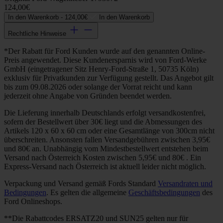
124,00€
In den Warenkorb -
124,00€
In den Warenkorb
Rechtliche Hinweise
*Der Rabatt für Ford Kunden wurde auf den genannten Online-
Preis angewendet. Diese Kundenersparnis wird von Ford-Werke
GmbH (eingetragener Sitz Henry-Ford-Straße 1, 50735 Köln)
exklusiv für Privatkunden zur Verfügung gestellt. Das Angebot gilt
bis zum 09.08.2026 oder solange der Vorrat reicht und kann
jederzeit ohne Angabe von Gründen beendet werden.
Die Lieferung innerhalb Deutschlands erfolgt versandkostenfrei,
sofern der Bestellwert über 30€ liegt und die Abmessungen des
Artikels 120 x 60 x 60 cm oder eine Gesamtlänge von 300cm nicht
überschreiten. Ansonsten fallen Versandgebühren zwischen 3,95€
und 80€ an. Unabhängig vom Mindestbestellwert entstehen beim
Versand nach Österreich Kosten zwischen 5,95€ und 80€ . Ein
Express-Versand nach Österreich ist aktuell leider nicht möglich.
Verpackung und Versand gemäß Fords Standard
Versandraten und
Bedingungen
. Es gelten die allgemeine
Geschäftsbedingungen
des
Ford Onlineshops.
**Die Rabattcodes ERSATZ20 und SUN25 gelten nur für