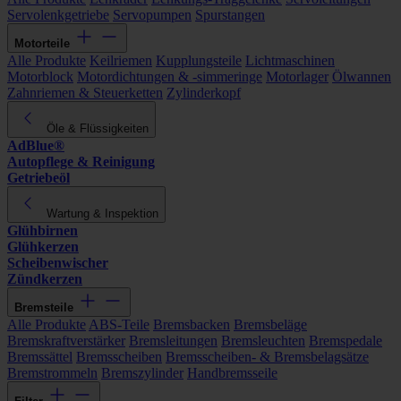
Servolenkgetriebe
Servopumpen
Spurstangen
Motorteile
Alle Produkte
Keilriemen
Kupplungsteile
Lichtmaschinen
Motorblock
Motordichtungen & -simmeringe
Motorlager
Ölwannen
Zahnriemen & Steuerketten
Zylinderkopf
Öle & Flüssigkeiten
AdBlue®
Autopflege & Reinigung
Getriebeöl
Wartung & Inspektion
Glühbirnen
Glühkerzen
Scheibenwischer
Zündkerzen
Bremsteile
Alle Produkte
ABS-Teile
Bremsbacken
Bremsbeläge
Bremskraftverstärker
Bremsleitungen
Bremsleuchten
Bremspedale
Bremssättel
Bremsscheiben
Bremsscheiben- & Bremsbelagsätze
Bremstrommeln
Bremszylinder
Handbremsseile