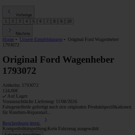
Vorherige
1
2
3
4
5
6
7
8
9
10
Nächste
Home
•
Unsere Empfehlungen
•
Original Ford Wagenheber
1793072
Original Ford Wagenheber
1793072
Artikelnr.
1793072
124,00€
Auf Lager.
Voraussichtliche Lieferung: 11/08/2026
Fahrgestellteile gefertigt nach den originalen Produktspezifikationen
für Rundum-Reparaturl...
Beschreibung lesen
Kompatibilitätsprüfung:
Kein Fahrzeug ausgewählt
Fahrzeug auswählen