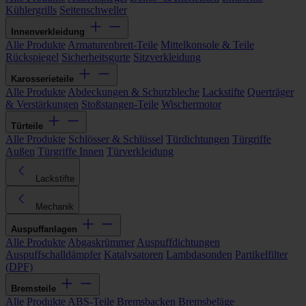
Kühlergrills
Seitenschweller
Innenverkleidung
Alle Produkte
Armaturenbrett-Teile
Mittelkonsole & Teile
Rückspiegel
Sicherheitsgurte
Sitzverkleidung
Karosserieteile
Alle Produkte
Abdeckungen & Schutzbleche
Lackstifte
Querträger
& Verstärkungen
Stoßstangen-Teile
Wischermotor
Türteile
Alle Produkte
Schlösser & Schlüssel
Türdichtungen
Türgriffe
Außen
Türgriffe Innen
Türverkleidung
Lackstifte
Mechanik
Auspuffanlagen
Alle Produkte
Abgaskrümmer
Auspuffdichtungen
Auspuffschalldämpfer
Katalysatoren
Lambdasonden
Partikelfilter
(DPF)
Bremsteile
Alle Produkte
ABS-Teile
Bremsbacken
Bremsbeläge