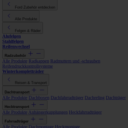
Ford Zubehör entdecken
Alle Produkte
Felgen & Räder
Alufelgen
Stahlfelgen
Reifenwechsel
Radzubehör
Alle Produkte
Radkappen
Radmuttern und -schrauben
Reifendruckkontrollsysteme
Winterkompletträder
Reisen & Transport
Dachtransport
Alle Produkte
Dachboxen
Dachfahrradträger
Dachreling
Dachträger
Hecktransport
Alle Produkte
Anhängerkupplungen
Heckfahrradträger
Fahrradträger
Alle Produkte
Dachmontage
Heckmontage