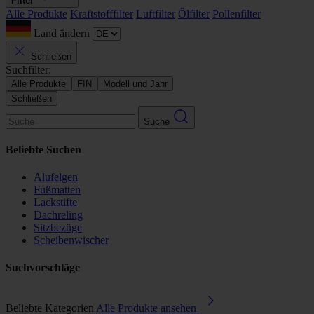
Filter
Alle Produkte
Kraftstofffilter
Luftfilter
Ölfilter
Pollenfilter
Land ändern
Schließen
Suchfilter:
Alle Produkte
FIN
Modell und Jahr
Schließen
Suche
Beliebte Suchen
Alufelgen
Fußmatten
Lackstifte
Dachreling
Sitzbezüge
Scheibenwischer
Suchvorschläge
Beliebte Kategorien
Alle Produkte ansehen