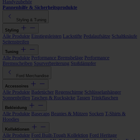
Handyzubehör
Pannenhilfe & Sicherheitsprodukte
Styling & Tuning
Styling
Alle Produkte
Einstiegsleisten
Lackstifte
Pedalaufsätze
Schaltknäufe
Seitenstreifen
Tuning
Alle Produkte
Performance Bremsbeläge
Performance
Bremsscheiben
Spurverbreiterung
Stoßdämpfer
Ford Merchandise
Accessoires
Alle Produkte
Badetücher
Regenschirme
Schlüsselanhänger
Sonnenbrillen
Taschen & Rucksäcke
Tassen
Trinkflaschen
Bekleidung
Alle Produkte
Basecaps
Beanies & Mützen
Socken
T-Shirts &
Hoodies
Kollektionen
Alle Produkte
Ford Built-Tough Kollektion
Ford Heritage