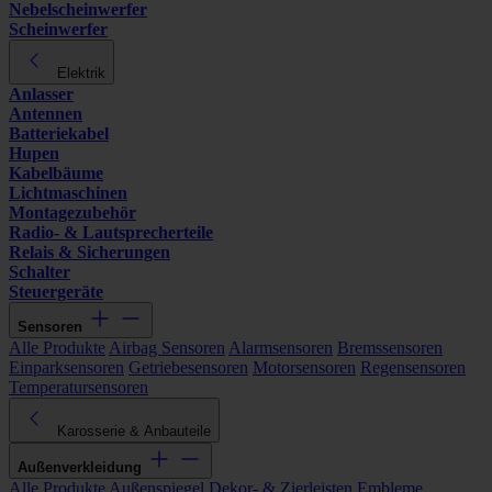
Nebelscheinwerfer
Scheinwerfer
Elektrik
Anlasser
Antennen
Batteriekabel
Hupen
Kabelbäume
Lichtmaschinen
Montagezubehör
Radio- & Lautsprecherteile
Relais & Sicherungen
Schalter
Steuergeräte
Sensoren
Alle Produkte
Airbag Sensoren
Alarmsensoren
Bremssensoren
Einparksensoren
Getriebesensoren
Motorsensoren
Regensensoren
Temperatursensoren
Karosserie & Anbauteile
Außenverkleidung
Alle Produkte
Außenspiegel
Dekor- & Zierleisten
Embleme