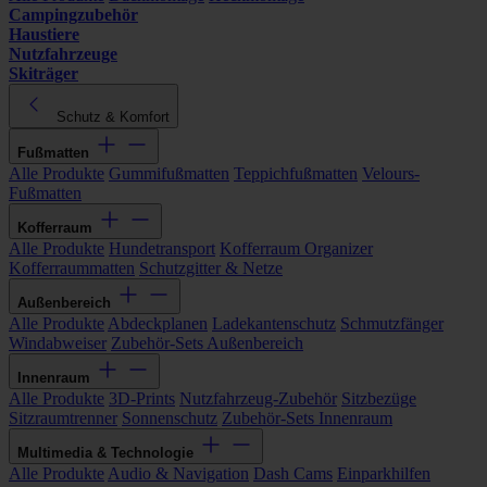
Campingzubehör
Haustiere
Nutzfahrzeuge
Skiträger
Schutz & Komfort
Fußmatten
Alle Produkte
Gummifußmatten
Teppichfußmatten
Velours-
Fußmatten
Kofferraum
Alle Produkte
Hundetransport
Kofferraum Organizer
Kofferraummatten
Schutzgitter & Netze
Außenbereich
Alle Produkte
Abdeckplanen
Ladekantenschutz
Schmutzfänger
Windabweiser
Zubehör-Sets Außenbereich
Innenraum
Alle Produkte
3D-Prints
Nutzfahrzeug-Zubehör
Sitzbezüge
Sitzraumtrenner
Sonnenschutz
Zubehör-Sets Innenraum
Multimedia & Technologie
Alle Produkte
Audio & Navigation
Dash Cams
Einparkhilfen