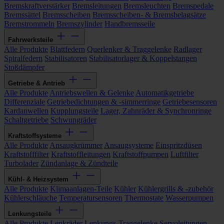
Bremskraftverstärker
Bremsleitungen
Bremsleuchten
Bremspedale
Bremssättel
Bremsscheiben
Bremsscheiben- & Bremsbelagsätze
Bremstrommeln
Bremszylinder
Handbremsseile
Fahrwerksteile
Alle Produkte
Blattfedern
Querlenker & Traggelenke
Radlager
Spiralfedern
Stabilisatoren
Stabilisatorlager & Koppelstangen
Stoßdämpfer
Getriebe & Antrieb
Alle Produkte
Antriebswellen & Gelenke
Automatikgetriebe
Differenziale
Getriebedichtungen & -simmerringe
Getriebesensoren
Kardanwellen
Kupplungsteile
Lager, Zahnräder & Synchronringe
Schaltgetriebe
Schwungräder
Kraftstoffsysteme
Alle Produkte
Ansaugkrümmer
Ansaugsysteme
Einspritzdüsen
Kraftstofffilter
Kraftstoffleitungen
Kraftstoffpumpen
Luftfilter
Turbolader
Zündanlage & Zündteile
Kühl- & Heizsystem
Alle Produkte
Klimaanlagen-Teile
Kühler
Kühlergrills & -zubehör
Kühlerschläuche
Temperatursensoren
Thermostate
Wasserpumpen
Lenkungsteile
Alle Produkte
Lenkräder
Lenkungs-Traggelenke
Servoleitungen