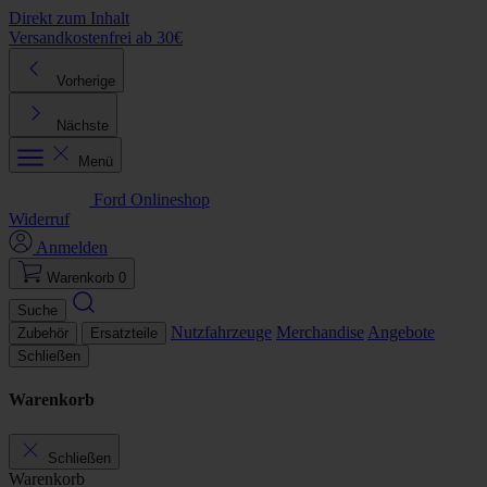
Direkt zum Inhalt
Versandkostenfrei ab 30€
K
Vorherige
Nächste
Menü
Ford Onlineshop
Widerruf
Anmelden
Warenkorb
0
Suche
Nutzfahrzeuge
Merchandise
Angebote
Zubehör
Ersatzteile
Schließen
Warenkorb
Schließen
Warenkorb