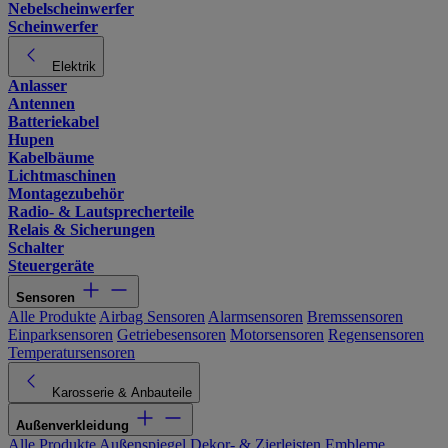
Nebelscheinwerfer
Scheinwerfer
Elektrik
Anlasser
Antennen
Batteriekabel
Hupen
Kabelbäume
Lichtmaschinen
Montagezubehör
Radio- & Lautsprecherteile
Relais & Sicherungen
Schalter
Steuergeräte
Sensoren
Alle Produkte
Airbag Sensoren
Alarmsensoren
Bremssensoren
Einparksensoren
Getriebesensoren
Motorsensoren
Regensensoren
Temperatursensoren
Karosserie & Anbauteile
Außenverkleidung
Alle Produkte
Außenspiegel
Dekor- & Zierleisten
Embleme