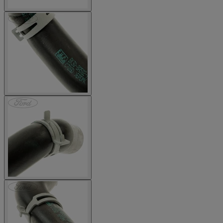
Jetzt anmelden und
10€ Rabatt sichern!
Erhalten Sie die neuesten Updates und Angebote
vom Ford Onlineshop und sichern Sie sich
10€
Rabatt
auf Ihre erste Bestellung ab 50€ - auch auf
bereits reduzierte Artikel
!
Anmelden