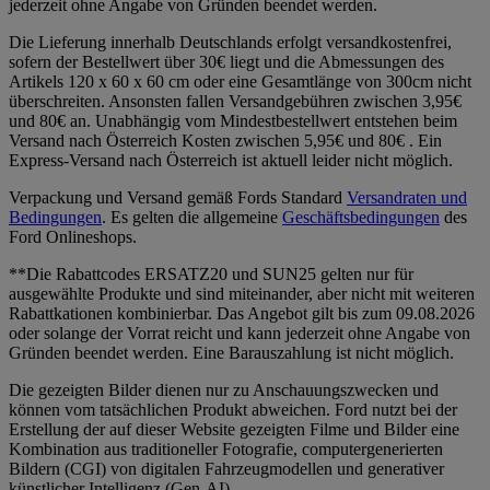
jederzeit ohne Angabe von Gründen beendet werden.
Die Lieferung innerhalb Deutschlands erfolgt versandkostenfrei,
sofern der Bestellwert über 30€ liegt und die Abmessungen des
Artikels 120 x 60 x 60 cm oder eine Gesamtlänge von 300cm nicht
überschreiten. Ansonsten fallen Versandgebühren zwischen 3,95€
und 80€ an. Unabhängig vom Mindestbestellwert entstehen beim
Versand nach Österreich Kosten zwischen 5,95€ und 80€ . Ein
Express-Versand nach Österreich ist aktuell leider nicht möglich.
Verpackung und Versand gemäß Fords Standard
Versandraten und
Bedingungen
. Es gelten die allgemeine
Geschäftsbedingungen
des
Ford Onlineshops.
**Die Rabattcodes ERSATZ20 und SUN25 gelten nur für
ausgewählte Produkte und sind miteinander, aber nicht mit weiteren
Rabattkationen kombinierbar. Das Angebot gilt bis zum 09.08.2026
oder solange der Vorrat reicht und kann jederzeit ohne Angabe von
Gründen beendet werden. Eine Barauszahlung ist nicht möglich.
Die gezeigten Bilder dienen nur zu Anschauungszwecken und
können vom tatsächlichen Produkt abweichen. Ford nutzt bei der
Erstellung der auf dieser Website gezeigten Filme und Bilder eine
Kombination aus traditioneller Fotografie, computergenerierten
Bildern (CGI) von digitalen Fahrzeugmodellen und generativer
künstlicher Intelligenz (Gen-AI).