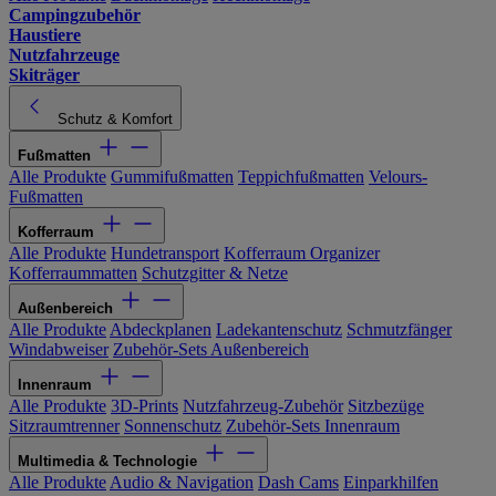
Campingzubehör
Haustiere
Nutzfahrzeuge
Skiträger
Schutz & Komfort
Fußmatten
Alle Produkte
Gummifußmatten
Teppichfußmatten
Velours-
Fußmatten
Kofferraum
Alle Produkte
Hundetransport
Kofferraum Organizer
Kofferraummatten
Schutzgitter & Netze
Außenbereich
Alle Produkte
Abdeckplanen
Ladekantenschutz
Schmutzfänger
Windabweiser
Zubehör-Sets Außenbereich
Innenraum
Alle Produkte
3D-Prints
Nutzfahrzeug-Zubehör
Sitzbezüge
Sitzraumtrenner
Sonnenschutz
Zubehör-Sets Innenraum
Multimedia & Technologie
Alle Produkte
Audio & Navigation
Dash Cams
Einparkhilfen