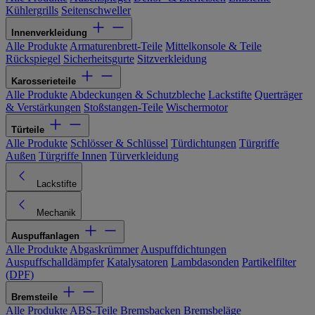
Kühlergrills
Seitenschweller
Innenverkleidung
Alle Produkte
Armaturenbrett-Teile
Mittelkonsole & Teile
Rückspiegel
Sicherheitsgurte
Sitzverkleidung
Karosserieteile
Alle Produkte
Abdeckungen & Schutzbleche
Lackstifte
Querträger
& Verstärkungen
Stoßstangen-Teile
Wischermotor
Türteile
Alle Produkte
Schlösser & Schlüssel
Türdichtungen
Türgriffe
Außen
Türgriffe Innen
Türverkleidung
Lackstifte
Mechanik
Auspuffanlagen
Alle Produkte
Abgaskrümmer
Auspuffdichtungen
Auspuffschalldämpfer
Katalysatoren
Lambdasonden
Partikelfilter
(DPF)
Bremsteile
Alle Produkte
ABS-Teile
Bremsbacken
Bremsbeläge