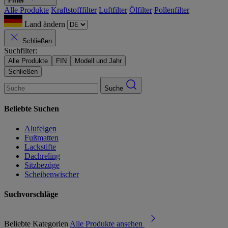
Filter
Alle Produkte
Kraftstofffilter
Luftfilter
Ölfilter
Pollenfilter
Land ändern
Schließen
Suchfilter:
Alle Produkte
FIN
Modell und Jahr
Schließen
Suche
Beliebte Suchen
Alufelgen
Fußmatten
Lackstifte
Dachreling
Sitzbezüge
Scheibenwischer
Suchvorschläge
Beliebte Kategorien
Alle Produkte ansehen