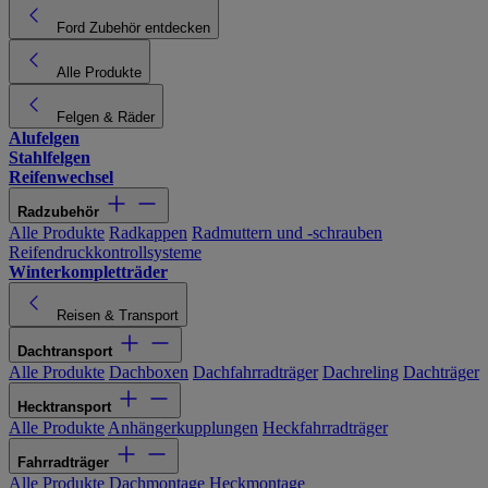
Ford Zubehör entdecken
Alle Produkte
Felgen & Räder
Alufelgen
Stahlfelgen
Reifenwechsel
Radzubehör
Alle Produkte
Radkappen
Radmuttern und -schrauben
Reifendruckkontrollsysteme
Winterkompletträder
Reisen & Transport
Dachtransport
Alle Produkte
Dachboxen
Dachfahrradträger
Dachreling
Dachträger
Hecktransport
Alle Produkte
Anhängerkupplungen
Heckfahrradträger
Fahrradträger
Alle Produkte
Dachmontage
Heckmontage