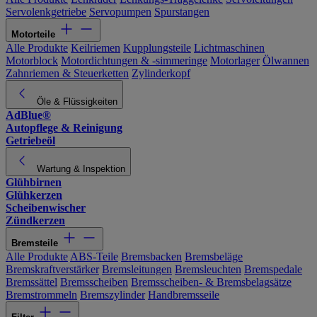
Servolenkgetriebe
Servopumpen
Spurstangen
Motorteile
Alle Produkte
Keilriemen
Kupplungsteile
Lichtmaschinen
Motorblock
Motordichtungen & -simmeringe
Motorlager
Ölwannen
Zahnriemen & Steuerketten
Zylinderkopf
Öle & Flüssigkeiten
AdBlue®
Autopflege & Reinigung
Getriebeöl
Wartung & Inspektion
Glühbirnen
Glühkerzen
Scheibenwischer
Zündkerzen
Bremsteile
Alle Produkte
ABS-Teile
Bremsbacken
Bremsbeläge
Bremskraftverstärker
Bremsleitungen
Bremsleuchten
Bremspedale
Bremssättel
Bremsscheiben
Bremsscheiben- & Bremsbelagsätze
Bremstrommeln
Bremszylinder
Handbremsseile