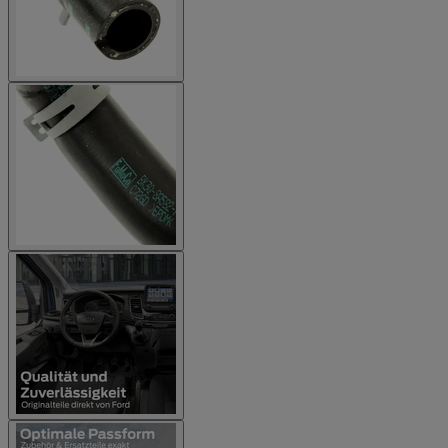
Informationen zur Verarbeitung Ihrer personenbezogenen
Daten finden Sie in unserer Datenschutzerklärung. Pro
Einkauf nur ein Gutschein einlösbar. Gutscheincode ist nach
der Anmeldung für 60 Tage gültig und ist
nicht mit anderen
Rabattcodes
einlösbar. Es gelten unsere allgemeinen
Geschäftsbedingungen. Das Angebot ist ausschließlich im
Ford Onlineshop (shop.ford.de) gültig. Keine Barauszahlung
möglich.