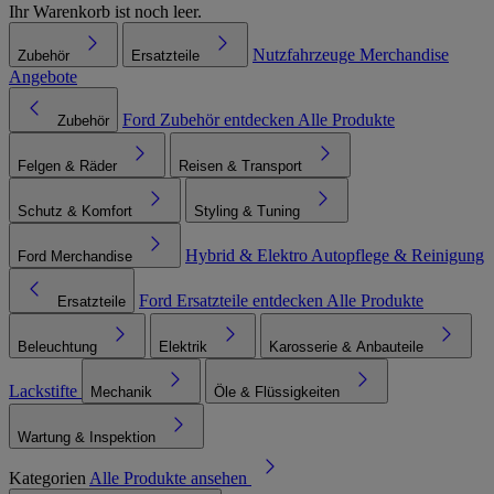
Ihr Warenkorb ist noch leer.
Nutzfahrzeuge
Merchandise
Zubehör
Ersatzteile
Angebote
Ford Zubehör entdecken
Alle Produkte
Zubehör
Felgen & Räder
Reisen & Transport
Schutz & Komfort
Styling & Tuning
Hybrid & Elektro
Autopflege & Reinigung
Ford Merchandise
Ford Ersatzteile entdecken
Alle Produkte
Ersatzteile
Beleuchtung
Elektrik
Karosserie & Anbauteile
Lackstifte
Mechanik
Öle & Flüssigkeiten
Wartung & Inspektion
Kategorien
Alle Produkte ansehen