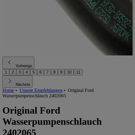
Vorherige
1
2
3
4
5
6
7
8
9
10
11
Nächste
Home
•
Unsere Empfehlungen
•
Original Ford
Wasserpumpenschlauch 2402065
Original Ford
Wasserpumpenschlauch
2402065