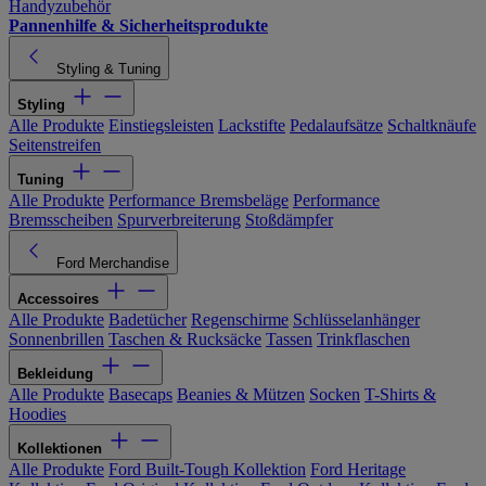
Handyzubehör
Pannenhilfe & Sicherheitsprodukte
Styling & Tuning
Styling
Alle Produkte
Einstiegsleisten
Lackstifte
Pedalaufsätze
Schaltknäufe
Seitenstreifen
Tuning
Alle Produkte
Performance Bremsbeläge
Performance
Bremsscheiben
Spurverbreiterung
Stoßdämpfer
Ford Merchandise
Accessoires
Alle Produkte
Badetücher
Regenschirme
Schlüsselanhänger
Sonnenbrillen
Taschen & Rucksäcke
Tassen
Trinkflaschen
Bekleidung
Alle Produkte
Basecaps
Beanies & Mützen
Socken
T-Shirts &
Hoodies
Kollektionen
Alle Produkte
Ford Built-Tough Kollektion
Ford Heritage