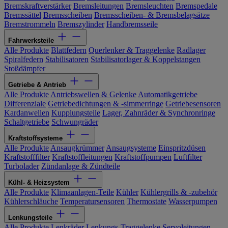
Bremskraftverstärker
Bremsleitungen
Bremsleuchten
Bremspedale
Bremssättel
Bremsscheiben
Bremsscheiben- & Bremsbelagsätze
Bremstrommeln
Bremszylinder
Handbremsseile
Fahrwerksteile
Alle Produkte
Blattfedern
Querlenker & Traggelenke
Radlager
Spiralfedern
Stabilisatoren
Stabilisatorlager & Koppelstangen
Stoßdämpfer
Getriebe & Antrieb
Alle Produkte
Antriebswellen & Gelenke
Automatikgetriebe
Differenziale
Getriebedichtungen & -simmerringe
Getriebesensoren
Kardanwellen
Kupplungsteile
Lager, Zahnräder & Synchronringe
Schaltgetriebe
Schwungräder
Kraftstoffsysteme
Alle Produkte
Ansaugkrümmer
Ansaugsysteme
Einspritzdüsen
Kraftstofffilter
Kraftstoffleitungen
Kraftstoffpumpen
Luftfilter
Turbolader
Zündanlage & Zündteile
Kühl- & Heizsystem
Alle Produkte
Klimaanlagen-Teile
Kühler
Kühlergrills & -zubehör
Kühlerschläuche
Temperatursensoren
Thermostate
Wasserpumpen
Lenkungsteile
Alle Produkte
Lenkräder
Lenkungs-Traggelenke
Servoleitungen