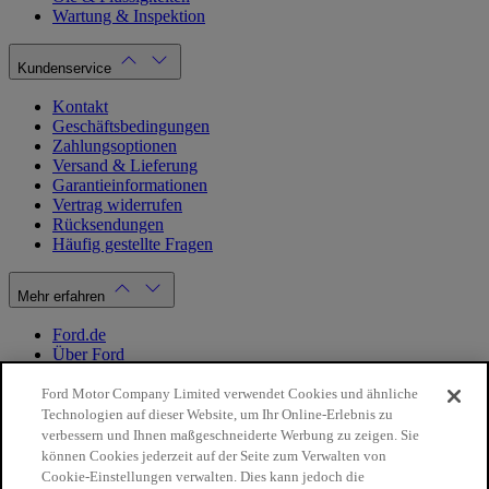
Wartung & Inspektion
Kundenservice
Kontakt
Geschäftsbedingungen
Zahlungsoptionen
Versand & Lieferung
Garantieinformationen
Vertrag widerrufen
Rücksendungen
Häufig gestellte Fragen
Mehr erfahren
Ford.de
Über Ford
Cookie Richtlinien
Datenschutzbestimmungen
Ford Motor Company Limited verwendet Cookies und ähnliche
Impressum
Technologien auf dieser Website, um Ihr Online-Erlebnis zu
verbessern und Ihnen maßgeschneiderte Werbung zu zeigen. Sie
können Cookies jederzeit auf der Seite zum Verwalten von
Mein Konto
Cookie-Einstellungen verwalten. Dies kann jedoch die