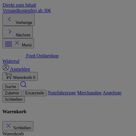
Direkt zum Inhalt
Versandkostenfrei ab 30€
K
Vorherige
Nächste
Menü
Ford Onlineshop
Widerruf
Anmelden
Warenkorb
0
Suche
Nutzfahrzeuge
Merchandise
Angebote
Zubehör
Ersatzteile
Schließen
Warenkorb
Schließen
Warenkorb