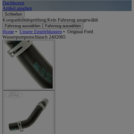
Dachboxen
A
Artikel ansehen
A
Schließen
Kompatibilitätsprüfung:
Kein Fahrzeug ausgewählt
Fahrzeug auswählen
Fahrzeug auswählen
Home
•
Unsere Empfehlungen
•
Original Ford
Wasserpumpenschlauch 2402065