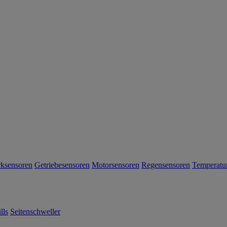
rksensoren
Getriebesensoren
Motorsensoren
Regensensoren
Temperatu
lls
Seitenschweller