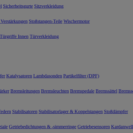
l
Sicherheitsgurte
Sitzverkleidung
 Verstärkungen
Stoßstangen-Teile
Wischermotor
Türgriffe Innen
Türverkleidung
fer
Katalysatoren
Lambdasonden
Partikelfilter (DPF)
ärker
Bremsleitungen
Bremsleuchten
Bremspedale
Bremssättel
Bremss
federn
Stabilisatoren
Stabilisatorlager & Koppelstangen
Stoßdämpfer
ziale
Getriebedichtungen & -simmerringe
Getriebesensoren
Kardanwel