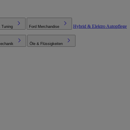
Hybrid & Elektro
Autopflege
& Tuning
Ford Merchandise
echanik
Öle & Flüssigkeiten