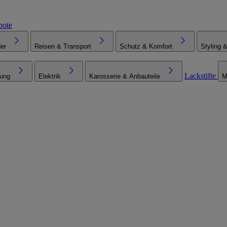
bote
er
Reisen & Transport
Schutz & Komfort
Styling 
Lackstifte
tung
Elektrik
Karosserie & Anbauteile
M