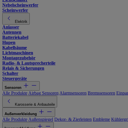
Nebelscheinwerfer
Scheinwerfer
Elektrik
Anlasser
Antennen
Batteriekabel
Hupen
Kabelbäume
Lichtmaschinen
Montagezubehör
Radio- & Lautsprecherteile
Relais & Sicherungen
Schalter
Steuergeräte
Sensoren
Alle Produkte
Airbag Sensoren
Alarmsensoren
Bremssensoren
Einpa
Karosserie & Anbauteile
Außenverkleidung
Alle Produkte
Außenspiegel
Dekor- & Zierleisten
Embleme
Kühlergri