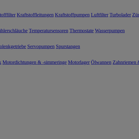
offfilter
Kraftstoffleitungen
Kraftstoffpumpen
Luftfilter
Turbolader
Zün
hlerschläuche
Temperatursensoren
Thermostate
Wasserpumpen
olenkgetriebe
Servopumpen
Spurstangen
k
Motordichtungen & -simmeringe
Motorlager
Ölwannen
Zahnriemen &