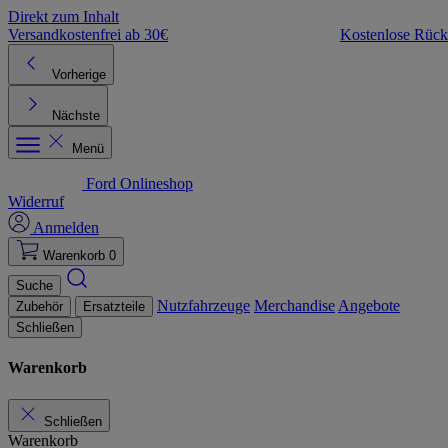
Direkt zum Inhalt
Versandkostenfrei ab 30€
Kostenlose Rüc
Vorherige
Nächste
Menü
Ford Onlineshop
Widerruf
Anmelden
Warenkorb
0
Suche
Nutzfahrzeuge
Merchandise
Angebote
Zubehör
Ersatzteile
Schließen
Warenkorb
Schließen
Warenkorb