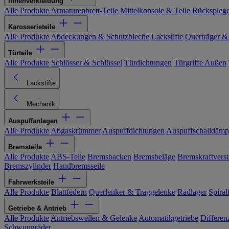
Innenverkleidung
Alle Produkte
Armaturenbrett-Teile
Mittelkonsole & Teile
Rückspiege
Karosserieteile
Alle Produkte
Abdeckungen & Schutzbleche
Lackstifte
Querträger &
Türteile
Alle Produkte
Schlösser & Schlüssel
Türdichtungen
Türgriffe Außen
Lackstifte
Mechanik
Auspuffanlagen
Alle Produkte
Abgaskrümmer
Auspuffdichtungen
Auspuffschalldämp
Bremsteile
Alle Produkte
ABS-Teile
Bremsbacken
Bremsbeläge
Bremskraftverst
Bremszylinder
Handbremsseile
Fahrwerksteile
Alle Produkte
Blattfedern
Querlenker & Traggelenke
Radlager
Spiral
Getriebe & Antrieb
Alle Produkte
Antriebswellen & Gelenke
Automatikgetriebe
Differen
Schwungräder