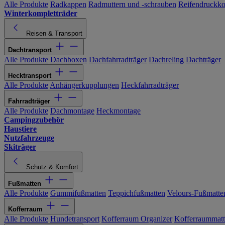
Alle Produkte
Radkappen
Radmuttern und -schrauben
Reifendruckko
Winterkompletträder
Reisen & Transport
Dachtransport
Alle Produkte
Dachboxen
Dachfahrradträger
Dachreling
Dachträger
Hecktransport
Alle Produkte
Anhängerkupplungen
Heckfahrradträger
Fahrradträger
Alle Produkte
Dachmontage
Heckmontage
Campingzubehör
Haustiere
Nutzfahrzeuge
Skiträger
Schutz & Komfort
Fußmatten
Alle Produkte
Gummifußmatten
Teppichfußmatten
Velours-Fußmatte
Kofferraum
Alle Produkte
Hundetransport
Kofferraum Organizer
Kofferraummat