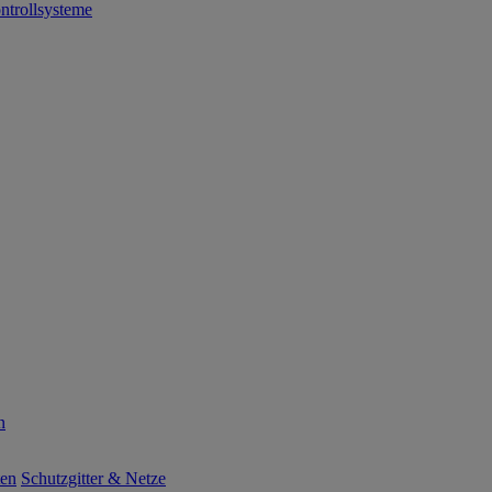
ntrollsysteme
n
ten
Schutzgitter & Netze