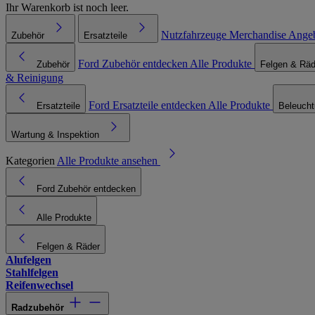
Ihr Warenkorb ist noch leer.
Nutzfahrzeuge
Merchandise
Ange
Zubehör
Ersatzteile
Ford Zubehör entdecken
Alle Produkte
Zubehör
Felgen & Räd
& Reinigung
Ford Ersatzteile entdecken
Alle Produkte
Ersatzteile
Beleuch
Wartung & Inspektion
Kategorien
Alle Produkte ansehen
Ford Zubehör entdecken
Alle Produkte
Felgen & Räder
Alufelgen
Stahlfelgen
Reifenwechsel
Radzubehör