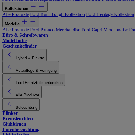
Kollektionen
Alle Produkte
Ford Built-Tough Kollektion
Ford Heritage Kollektion
Modelle
Alle Produkte
Ford Bronco Merchandise
Ford Capri Merchandise
Fo
Büro & Schreibwaren
Modellautos
Geschenkefinder
Hybrid & Elektro
Autopflege & Reinigung
Ford Ersatzteile entdecken
Alle Produkte
Beleuchtung
Blinker
Bremsleuchten
Glühbirnen
Innenbeleuchtung
Lichtschalter