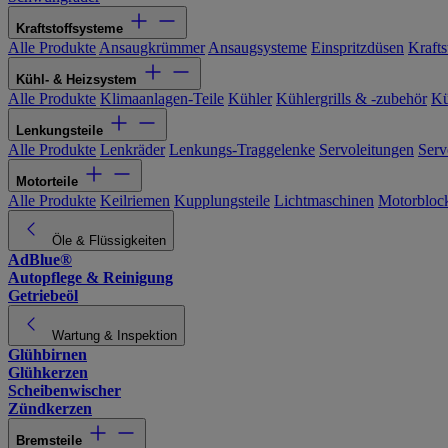
Kraftstoffsysteme
Alle Produkte
Ansaugkrümmer
Ansaugsysteme
Einspritzdüsen
Kraftst
Kühl- & Heizsystem
Alle Produkte
Klimaanlagen-Teile
Kühler
Kühlergrills & -zubehör
Kü
Lenkungsteile
Alle Produkte
Lenkräder
Lenkungs-Traggelenke
Servoleitungen
Serv
Motorteile
Alle Produkte
Keilriemen
Kupplungsteile
Lichtmaschinen
Motorbloc
Öle & Flüssigkeiten
AdBlue®
Autopflege & Reinigung
Getriebeöl
Wartung & Inspektion
Glühbirnen
Glühkerzen
Scheibenwischer
Zündkerzen
Bremsteile