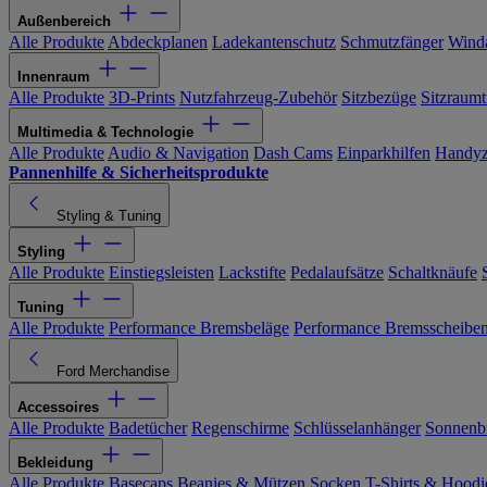
Außenbereich
Alle Produkte
Abdeckplanen
Ladekantenschutz
Schmutzfänger
Wind
Innenraum
Alle Produkte
3D-Prints
Nutzfahrzeug-Zubehör
Sitzbezüge
Sitzraumt
Multimedia & Technologie
Alle Produkte
Audio & Navigation
Dash Cams
Einparkhilfen
Handyz
Pannenhilfe & Sicherheitsprodukte
Styling & Tuning
Styling
Alle Produkte
Einstiegsleisten
Lackstifte
Pedalaufsätze
Schaltknäufe
Tuning
Alle Produkte
Performance Bremsbeläge
Performance Bremsscheibe
Ford Merchandise
Accessoires
Alle Produkte
Badetücher
Regenschirme
Schlüsselanhänger
Sonnenbr
Bekleidung
Alle Produkte
Basecaps
Beanies & Mützen
Socken
T-Shirts & Hoodi