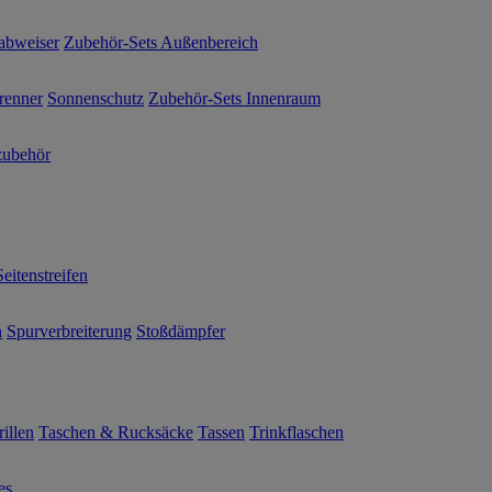
abweiser
Zubehör-Sets Außenbereich
renner
Sonnenschutz
Zubehör-Sets Innenraum
ubehör
Seitenstreifen
n
Spurverbreiterung
Stoßdämpfer
illen
Taschen & Rucksäcke
Tassen
Trinkflaschen
es