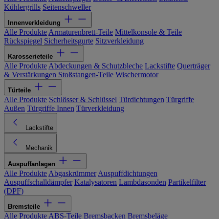
Kühlergrills
Seitenschweller
Innenverkleidung
Alle Produkte
Armaturenbrett-Teile
Mittelkonsole & Teile
Rückspiegel
Sicherheitsgurte
Sitzverkleidung
Karosserieteile
Alle Produkte
Abdeckungen & Schutzbleche
Lackstifte
Querträger
& Verstärkungen
Stoßstangen-Teile
Wischermotor
Türteile
Alle Produkte
Schlösser & Schlüssel
Türdichtungen
Türgriffe
Außen
Türgriffe Innen
Türverkleidung
Lackstifte
Mechanik
Auspuffanlagen
Alle Produkte
Abgaskrümmer
Auspuffdichtungen
Auspuffschalldämpfer
Katalysatoren
Lambdasonden
Partikelfilter
(DPF)
Bremsteile
Alle Produkte
ABS-Teile
Bremsbacken
Bremsbeläge