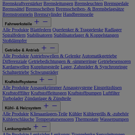
Bremskraftverstärker
Bremsleitungen
Bremsleuchten
Bremspedale
Bremssättel
Bremsscheiben
Bremsscheiben- & Bremsbelagsätze
Bremstrommeln
Bremszylinder
Handbremsseile
Fahrwerksteile
Alle Produkte
Blattfedern
Querlenker & Traggelenke
Radlager
Spiralfedern
Stabilisatoren
Stabilisatorlager & Koppelstangen
Stoßdämpfer
Getriebe & Antrieb
Alle Produkte
Antriebswellen & Gelenke
Automatikgetriebe
Differenziale
Getriebedichtungen & -simmerringe
Getriebesensoren
Kardanwellen
Kupplungsteile
Lager, Zahnräder & Synchronringe
Schaltgetriebe
Schwungräder
Kraftstoffsysteme
Alle Produkte
Ansaugkrümmer
Ansaugsysteme
Einspritzdüsen
Kraftstofffilter
Kraftstoffleitungen
Kraftstoffpumpen
Luftfilter
Turbolader
Zündanlage & Zündteile
Kühl- & Heizsystem
Alle Produkte
Klimaanlagen-Teile
Kühler
Kühlergrills & -zubehör
Kühlerschläuche
Temperatursensoren
Thermostate
Wasserpumpen
Lenkungsteile
Alle Produkte
Lenkräder
Lenkungs-Traggelenke
Servoleitungen