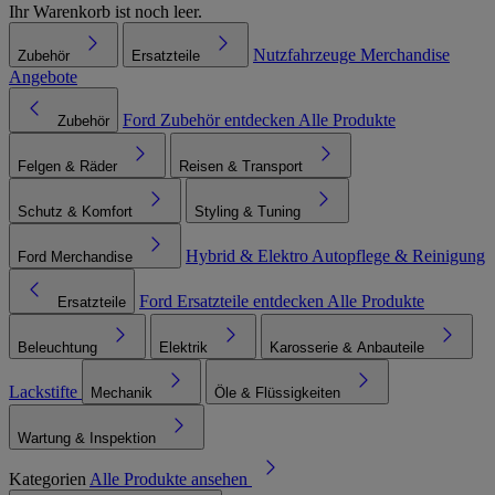
Ihr Warenkorb ist noch leer.
Nutzfahrzeuge
Merchandise
Zubehör
Ersatzteile
Angebote
Ford Zubehör entdecken
Alle Produkte
Zubehör
Felgen & Räder
Reisen & Transport
Schutz & Komfort
Styling & Tuning
Hybrid & Elektro
Autopflege & Reinigung
Ford Merchandise
Ford Ersatzteile entdecken
Alle Produkte
Ersatzteile
Beleuchtung
Elektrik
Karosserie & Anbauteile
Lackstifte
Mechanik
Öle & Flüssigkeiten
Wartung & Inspektion
Kategorien
Alle Produkte ansehen