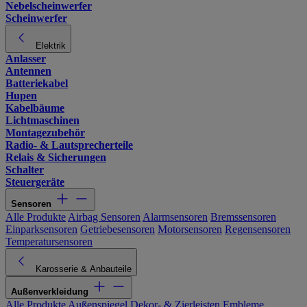
Nebelscheinwerfer
Scheinwerfer
Elektrik
Anlasser
Antennen
Batteriekabel
Hupen
Kabelbäume
Lichtmaschinen
Montagezubehör
Radio- & Lautsprecherteile
Relais & Sicherungen
Schalter
Steuergeräte
Sensoren
Alle Produkte
Airbag Sensoren
Alarmsensoren
Bremssensoren
Einparksensoren
Getriebesensoren
Motorsensoren
Regensensoren
Temperatursensoren
Karosserie & Anbauteile
Außenverkleidung
Alle Produkte
Außenspiegel
Dekor- & Zierleisten
Embleme