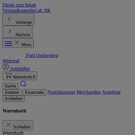
Direkt zum Inhalt
Versandkostenfrei ab 30€
K
Vorherige
Nächste
Menü
Ford Onlineshop
Widerruf
Anmelden
Warenkorb
0
Suche
Nutzfahrzeuge
Merchandise
Angebote
Zubehör
Ersatzteile
Schließen
Warenkorb
Schließen
Warenkorb