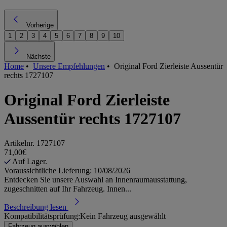
Vorherige
1
2
3
4
5
6
7
8
9
10
Nächste
Home
•
Unsere Empfehlungen
•
Original Ford Zierleiste Aussentür
rechts 1727107
Original Ford Zierleiste
Aussentür rechts 1727107
Artikelnr.
1727107
71,00€
Auf Lager.
Voraussichtliche Lieferung: 10/08/2026
Entdecken Sie unsere Auswahl an Innenraumausstattung,
zugeschnitten auf Ihr Fahrzeug. Innen...
Beschreibung lesen
Kompatibilitätsprüfung:
Kein Fahrzeug ausgewählt
Fahrzeug auswählen