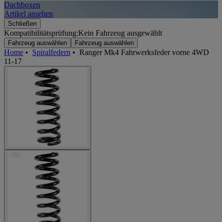
Dachboxen
A
Artikel ansehen
A
Schließen
Kompatibilitätsprüfung:
Kein Fahrzeug ausgewählt
Fahrzeug auswählen
Fahrzeug auswählen
Home
•
Spiralfedern
•
Ranger Mk4 Fahrwerksfeder vorne 4WD
11-17