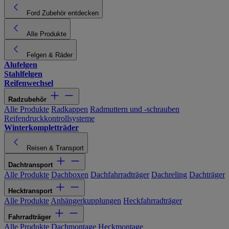
Ford Zubehör entdecken
Alle Produkte
Felgen & Räder
Alufelgen
Stahlfelgen
Reifenwechsel
Radzubehör
Alle Produkte
Radkappen
Radmuttern und -schrauben
Reifendruckkontrollsysteme
Winterkompletträder
Reisen & Transport
Dachtransport
Alle Produkte
Dachboxen
Dachfahrradträger
Dachreling
Dachträger
Hecktransport
Alle Produkte
Anhängerkupplungen
Heckfahrradträger
Fahrradträger
Alle Produkte
Dachmontage
Heckmontage