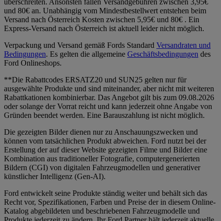
überschreiten. Ansonsten fallen Versandgebühren zwischen 3,95€
und 80€ an. Unabhängig vom Mindestbestellwert entstehen beim
Versand nach Österreich Kosten zwischen 5,95€ und 80€ . Ein
Express-Versand nach Österreich ist aktuell leider nicht möglich.
Verpackung und Versand gemäß Fords Standard
Versandraten und
Bedingungen
. Es gelten die allgemeine
Geschäftsbedingungen
des
Ford Onlineshops.
**Die Rabattcodes ERSATZ20 und SUN25 gelten nur für
ausgewählte Produkte und sind miteinander, aber nicht mit weiteren
Rabattkationen kombinierbar. Das Angebot gilt bis zum 09.08.2026
oder solange der Vorrat reicht und kann jederzeit ohne Angabe von
Gründen beendet werden. Eine Barauszahlung ist nicht möglich.
Die gezeigten Bilder dienen nur zu Anschauungszwecken und
können vom tatsächlichen Produkt abweichen. Ford nutzt bei der
Erstellung der auf dieser Website gezeigten Filme und Bilder eine
Kombination aus traditioneller Fotografie, computergenerierten
Bildern (CGI) von digitalen Fahrzeugmodellen und generativer
künstlicher Intelligenz (Gen-AI).
Ford entwickelt seine Produkte ständig weiter und behält sich das
Recht vor, Spezifikationen, Farben und Preise der in diesem Online-
Katalog abgebildeten und beschriebenen Fahrzeugmodelle und
Produkte jederzeit zu ändern. Ihr Ford Partner hält jederzeit aktuelle