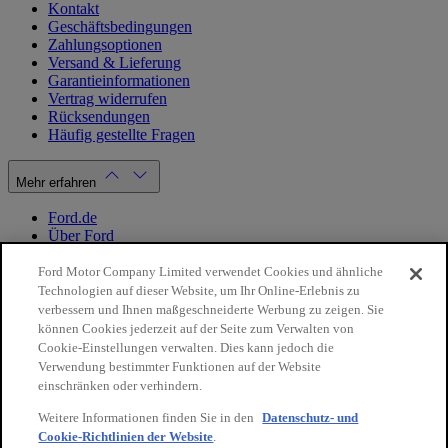
Kontakt
Geschäftsbedingungen
Zahlungsoptionen
Versand & Lieferung
Garantieinformationen
Vertrag widerrufen
Rücksendungen
Häufig gestellte Fragen
Mehr erfahren
Ford.de
Über Ford
Cookie Richtlinien
Datenschutzbestimmungen
Ford Motor Company Limited verwendet Cookies und ähnliche
Impressum
Technologien auf dieser Website, um Ihr Online-Erlebnis zu
verbessern und Ihnen maßgeschneiderte Werbung zu zeigen. Sie
können Cookies jederzeit auf der Seite zum Verwalten von
Mein Konto
Cookie-Einstellungen verwalten. Dies kann jedoch die
Verwendung bestimmter Funktionen auf der Website
Login / Registrierung
einschränken oder verhindern.
Meine Bestellungen
Weitere Informationen finden Sie in den
Datenschutz- und
Land ändern
Cookie-Richtlinien der Website
.