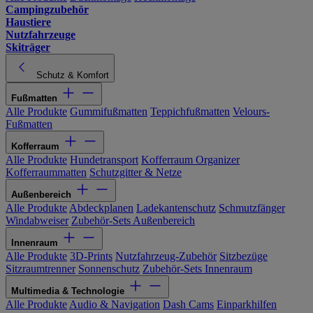
Campingzubehör
Haustiere
Nutzfahrzeuge
Skiträger
Schutz & Komfort
Fußmatten
Alle Produkte
Gummifußmatten
Teppichfußmatten
Velours-
Fußmatten
Kofferraum
Alle Produkte
Hundetransport
Kofferraum Organizer
Kofferraummatten
Schutzgitter & Netze
Außenbereich
Alle Produkte
Abdeckplanen
Ladekantenschutz
Schmutzfänger
Windabweiser
Zubehör-Sets Außenbereich
Innenraum
Alle Produkte
3D-Prints
Nutzfahrzeug-Zubehör
Sitzbezüge
Sitzraumtrenner
Sonnenschutz
Zubehör-Sets Innenraum
Multimedia & Technologie
Alle Produkte
Audio & Navigation
Dash Cams
Einparkhilfen