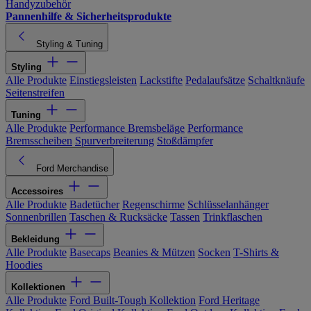
Handyzubehör
Pannenhilfe & Sicherheitsprodukte
Styling & Tuning
Styling
Alle Produkte
Einstiegsleisten
Lackstifte
Pedalaufsätze
Schaltknäufe
Seitenstreifen
Tuning
Alle Produkte
Performance Bremsbeläge
Performance
Bremsscheiben
Spurverbreiterung
Stoßdämpfer
Ford Merchandise
Accessoires
Alle Produkte
Badetücher
Regenschirme
Schlüsselanhänger
Sonnenbrillen
Taschen & Rucksäcke
Tassen
Trinkflaschen
Bekleidung
Alle Produkte
Basecaps
Beanies & Mützen
Socken
T-Shirts &
Hoodies
Kollektionen
Alle Produkte
Ford Built-Tough Kollektion
Ford Heritage