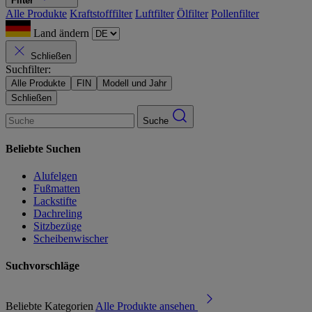
Filter
Alle Produkte
Kraftstofffilter
Luftfilter
Ölfilter
Pollenfilter
Land ändern
Schließen
Suchfilter:
Alle Produkte
FIN
Modell und Jahr
Schließen
Suche
Beliebte Suchen
Alufelgen
Fußmatten
Lackstifte
Dachreling
Sitzbezüge
Scheibenwischer
Suchvorschläge
Beliebte Kategorien
Alle Produkte ansehen