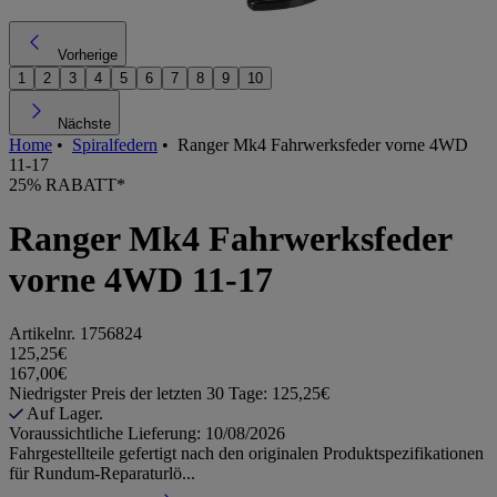
Vorherige
1
2
3
4
5
6
7
8
9
10
Nächste
Home
•
Spiralfedern
•
Ranger Mk4 Fahrwerksfeder vorne 4WD
11-17
25% RABATT*
Ranger Mk4 Fahrwerksfeder
vorne 4WD 11-17
Artikelnr.
1756824
125,25€
167,00€
Niedrigster Preis der letzten 30 Tage: 125,25€
Auf Lager.
Voraussichtliche Lieferung: 10/08/2026
Fahrgestellteile gefertigt nach den originalen Produktspezifikationen
für Rundum-Reparaturlö...