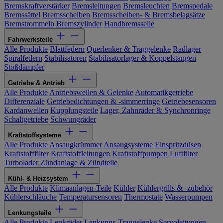
Bremskraftverstärker
Bremsleitungen
Bremsleuchten
Bremspedale
Bremssättel
Bremsscheiben
Bremsscheiben- & Bremsbelagsätze
Bremstrommeln
Bremszylinder
Handbremsseile
Fahrwerksteile
Alle Produkte
Blattfedern
Querlenker & Traggelenke
Radlager
Spiralfedern
Stabilisatoren
Stabilisatorlager & Koppelstangen
Stoßdämpfer
Getriebe & Antrieb
Alle Produkte
Antriebswellen & Gelenke
Automatikgetriebe
Differenziale
Getriebedichtungen & -simmerringe
Getriebesensoren
Kardanwellen
Kupplungsteile
Lager, Zahnräder & Synchronringe
Schaltgetriebe
Schwungräder
Kraftstoffsysteme
Alle Produkte
Ansaugkrümmer
Ansaugsysteme
Einspritzdüsen
Kraftstofffilter
Kraftstoffleitungen
Kraftstoffpumpen
Luftfilter
Turbolader
Zündanlage & Zündteile
Kühl- & Heizsystem
Alle Produkte
Klimaanlagen-Teile
Kühler
Kühlergrills & -zubehör
Kühlerschläuche
Temperatursensoren
Thermostate
Wasserpumpen
Lenkungsteile
Alle Produkte
Lenkräder
Lenkungs-Traggelenke
Servoleitungen