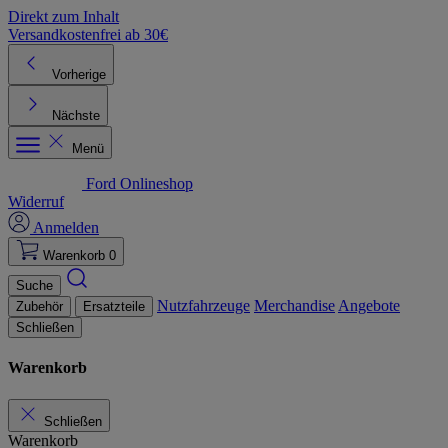
Direkt zum Inhalt
Versandkostenfrei ab 30€
K
Vorherige
Nächste
Menü
Ford Onlineshop
Widerruf
Anmelden
Warenkorb
0
Suche
Nutzfahrzeuge
Merchandise
Angebote
Zubehör
Ersatzteile
Schließen
Warenkorb
Schließen
Warenkorb