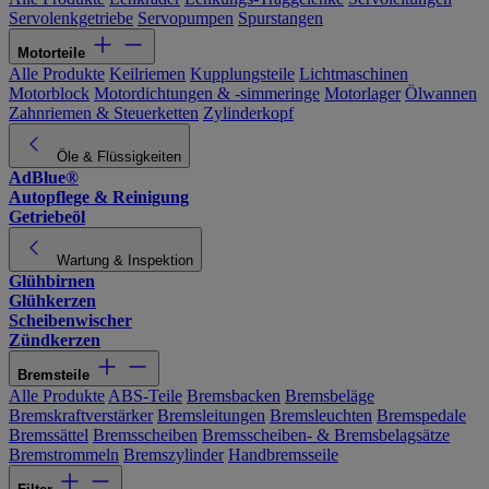
Servolenkgetriebe
Servopumpen
Spurstangen
Motorteile
Alle Produkte
Keilriemen
Kupplungsteile
Lichtmaschinen
Motorblock
Motordichtungen & -simmeringe
Motorlager
Ölwannen
Zahnriemen & Steuerketten
Zylinderkopf
Öle & Flüssigkeiten
AdBlue®
Autopflege & Reinigung
Getriebeöl
Wartung & Inspektion
Glühbirnen
Glühkerzen
Scheibenwischer
Zündkerzen
Bremsteile
Alle Produkte
ABS-Teile
Bremsbacken
Bremsbeläge
Bremskraftverstärker
Bremsleitungen
Bremsleuchten
Bremspedale
Bremssättel
Bremsscheiben
Bremsscheiben- & Bremsbelagsätze
Bremstrommeln
Bremszylinder
Handbremsseile