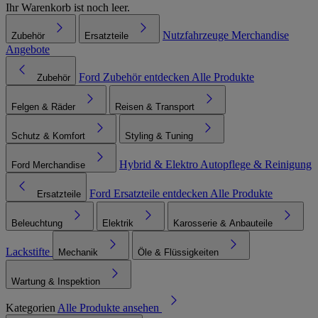
Ihr Warenkorb ist noch leer.
Nutzfahrzeuge
Merchandise
Zubehör
Ersatzteile
Angebote
Ford Zubehör entdecken
Alle Produkte
Zubehör
Felgen & Räder
Reisen & Transport
Schutz & Komfort
Styling & Tuning
Hybrid & Elektro
Autopflege & Reinigung
Ford Merchandise
Ford Ersatzteile entdecken
Alle Produkte
Ersatzteile
Beleuchtung
Elektrik
Karosserie & Anbauteile
Lackstifte
Mechanik
Öle & Flüssigkeiten
Wartung & Inspektion
Kategorien
Alle Produkte ansehen