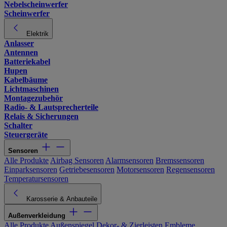
Nebelscheinwerfer
Scheinwerfer
Elektrik
Anlasser
Antennen
Batteriekabel
Hupen
Kabelbäume
Lichtmaschinen
Montagezubehör
Radio- & Lautsprecherteile
Relais & Sicherungen
Schalter
Steuergeräte
Sensoren
Alle Produkte
Airbag Sensoren
Alarmsensoren
Bremssensoren
Einparksensoren
Getriebesensoren
Motorsensoren
Regensensoren
Temperatursensoren
Karosserie & Anbauteile
Außenverkleidung
Alle Produkte
Außenspiegel
Dekor- & Zierleisten
Embleme