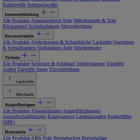
Kühlergrills
Seitenschweller
Innenverkleidung
Alle Produkte
Armaturenbrett-Teile
Mittelkonsole & Teile
Rückspiegel
Sicherheitsgurte
Sitzverkleidung
Karosserieteile
Alle Produkte
Abdeckungen & Schutzbleche
Lackstifte
Querträger
& Verstärkungen
Stoßstangen-Teile
Wischermotor
Türteile
Alle Produkte
Schlösser & Schlüssel
Türdichtungen
Türgriffe
Außen
Türgriffe Innen
Türverkleidung
Lackstifte
Mechanik
Auspuffanlagen
Alle Produkte
Abgaskrümmer
Auspuffdichtungen
Auspuffschalldämpfer
Katalysatoren
Lambdasonden
Partikelfilter
(DPF)
Bremsteile
Alle Produkte
ABS-Teile
Bremsbacken
Bremsbeläge