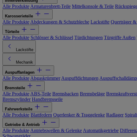
Innenverkleidung
Alle Produkte
Armaturenbrett-Teile
Mittelkonsole & Teile
Rückspiege
Karosserieteile
Alle Produkte
Abdeckungen & Schutzbleche
Lackstifte
Querträger &
Türteile
Alle Produkte
Schlösser & Schlüssel
Türdichtungen
Türgriffe Außen
Lackstifte
Mechanik
Auspuffanlagen
Alle Produkte
Abgaskrümmer
Auspuffdichtungen
Auspuffschalldämp
Bremsteile
Alle Produkte
ABS-Teile
Bremsbacken
Bremsbeläge
Bremskraftverst
Bremszylinder
Handbremsseile
Fahrwerksteile
Alle Produkte
Blattfedern
Querlenker & Traggelenke
Radlager
Spiral
Getriebe & Antrieb
Alle Produkte
Antriebswellen & Gelenke
Automatikgetriebe
Differen
Schwungräder