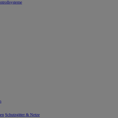
ntrollsysteme
n
ten
Schutzgitter & Netze