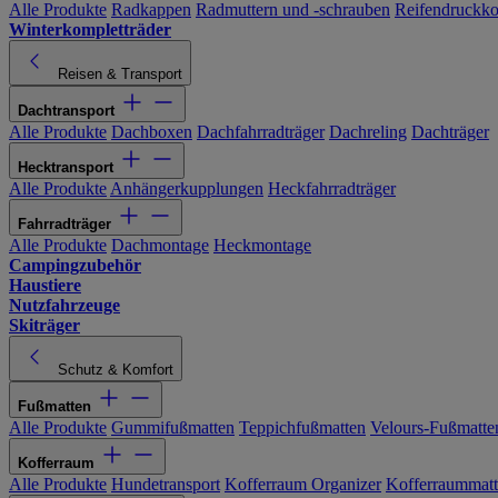
Alle Produkte
Radkappen
Radmuttern und -schrauben
Reifendruckko
Winterkompletträder
Reisen & Transport
Dachtransport
Alle Produkte
Dachboxen
Dachfahrradträger
Dachreling
Dachträger
Hecktransport
Alle Produkte
Anhängerkupplungen
Heckfahrradträger
Fahrradträger
Alle Produkte
Dachmontage
Heckmontage
Campingzubehör
Haustiere
Nutzfahrzeuge
Skiträger
Schutz & Komfort
Fußmatten
Alle Produkte
Gummifußmatten
Teppichfußmatten
Velours-Fußmatte
Kofferraum
Alle Produkte
Hundetransport
Kofferraum Organizer
Kofferraummat