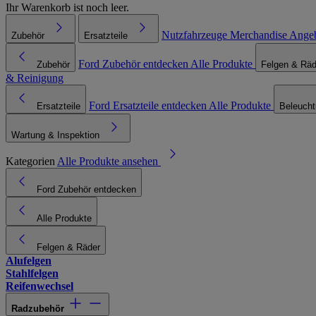
Ihr Warenkorb ist noch leer.
Nutzfahrzeuge
Merchandise
Ange
Zubehör
Ersatzteile
Ford Zubehör entdecken
Alle Produkte
Zubehör
Felgen & Räd
& Reinigung
Ford Ersatzteile entdecken
Alle Produkte
Ersatzteile
Beleuch
Wartung & Inspektion
Kategorien
Alle Produkte ansehen
Ford Zubehör entdecken
Alle Produkte
Felgen & Räder
Alufelgen
Stahlfelgen
Reifenwechsel
Radzubehör