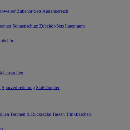
abweiser
Zubehör-Sets Außenbereich
renner
Sonnenschutz
Zubehör-Sets Innenraum
ubehör
Seitenstreifen
n
Spurverbreiterung
Stoßdämpfer
illen
Taschen & Rucksäcke
Tassen
Trinkflaschen
es