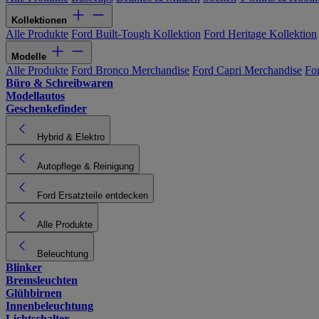
Kollektionen
Alle Produkte
Ford Built-Tough Kollektion
Ford Heritage Kollektion
Modelle
Alle Produkte
Ford Bronco Merchandise
Ford Capri Merchandise
Fo
Büro & Schreibwaren
Modellautos
Geschenkefinder
Hybrid & Elektro
Autopflege & Reinigung
Ford Ersatzteile entdecken
Alle Produkte
Beleuchtung
Blinker
Bremsleuchten
Glühbirnen
Innenbeleuchtung
Lichtschalter