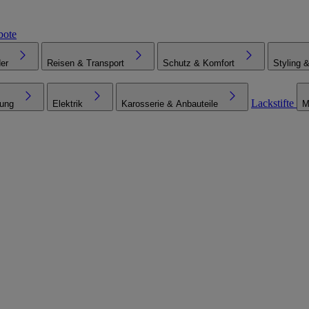
bote
er
Reisen & Transport
Schutz & Komfort
Styling 
Lackstifte
tung
Elektrik
Karosserie & Anbauteile
M