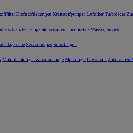
offfilter
Kraftstoffleitungen
Kraftstoffpumpen
Luftfilter
Turbolader
Zün
hlerschläuche
Temperatursensoren
Thermostate
Wasserpumpen
olenkgetriebe
Servopumpen
Spurstangen
k
Motordichtungen & -simmeringe
Motorlager
Ölwannen
Zahnriemen &