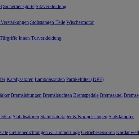
l
Sicherheitsgurte
Sitzverkleidung
 Verstärkungen
Stoßstangen-Teile
Wischermotor
Türgriffe Innen
Türverkleidung
fer
Katalysatoren
Lambdasonden
Partikelfilter (DPF)
ärker
Bremsleitungen
Bremsleuchten
Bremspedale
Bremssättel
Bremss
federn
Stabilisatoren
Stabilisatorlager & Koppelstangen
Stoßdämpfer
ziale
Getriebedichtungen & -simmerringe
Getriebesensoren
Kardanwel