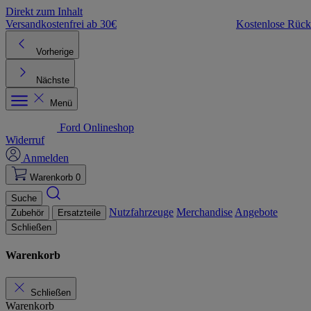
Direkt zum Inhalt
Versandkostenfrei ab 30€
Kostenlose Rüc
Vorherige
Nächste
Menü
Ford Onlineshop
Widerruf
Anmelden
Warenkorb
0
Suche
Nutzfahrzeuge
Merchandise
Angebote
Zubehör
Ersatzteile
Schließen
Warenkorb
Schließen
Warenkorb