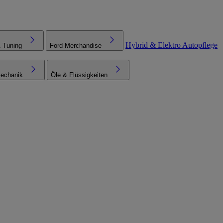
Hybrid & Elektro
Autopflege
& Tuning
Ford Merchandise
echanik
Öle & Flüssigkeiten