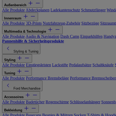
Außenbereich
Alle Produkte
Abdeckplanen
Ladekantenschutz
Schmutzfänger
Wind
Innenraum
Alle Produkte
3D-Prints
Nutzfahrzeug-Zubehör
Sitzbezüge
Sitzraumt
Multimedia & Technologie
Alle Produkte
Audio & Navigation
Dash Cams
Einparkhilfen
Handyz
Pannenhilfe & Sicherheitsprodukte
Styling & Tuning
Styling
Alle Produkte
Einstiegsleisten
Lackstifte
Pedalaufsätze
Schaltknäufe
Tuning
Alle Produkte
Performance Bremsbeläge
Performance Bremsscheibe
Ford Merchandise
Accessoires
Alle Produkte
Badetücher
Regenschirme
Schlüsselanhänger
Sonnenbr
Bekleidung
Alle Produkte
Basecaps
Beanies & Mützen
Socken
T-Shirts & Hoodi