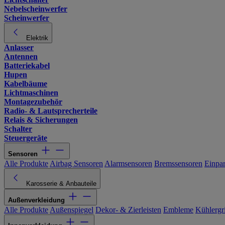
Nebelscheinwerfer
Scheinwerfer
Elektrik
Anlasser
Antennen
Batteriekabel
Hupen
Kabelbäume
Lichtmaschinen
Montagezubehör
Radio- & Lautsprecherteile
Relais & Sicherungen
Schalter
Steuergeräte
Sensoren
Alle Produkte
Airbag Sensoren
Alarmsensoren
Bremssensoren
Einpa
Karosserie & Anbauteile
Außenverkleidung
Alle Produkte
Außenspiegel
Dekor- & Zierleisten
Embleme
Kühlergri