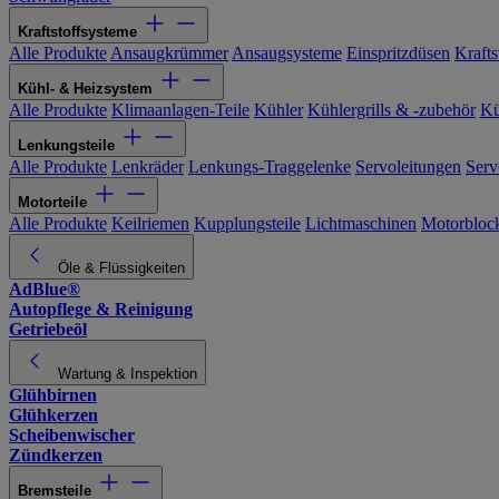
Kraftstoffsysteme
Alle Produkte
Ansaugkrümmer
Ansaugsysteme
Einspritzdüsen
Kraftst
Kühl- & Heizsystem
Alle Produkte
Klimaanlagen-Teile
Kühler
Kühlergrills & -zubehör
Kü
Lenkungsteile
Alle Produkte
Lenkräder
Lenkungs-Traggelenke
Servoleitungen
Serv
Motorteile
Alle Produkte
Keilriemen
Kupplungsteile
Lichtmaschinen
Motorbloc
Öle & Flüssigkeiten
AdBlue®
Autopflege & Reinigung
Getriebeöl
Wartung & Inspektion
Glühbirnen
Glühkerzen
Scheibenwischer
Zündkerzen
Bremsteile