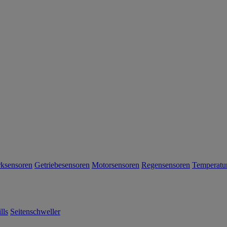
rksensoren
Getriebesensoren
Motorsensoren
Regensensoren
Temperatu
lls
Seitenschweller