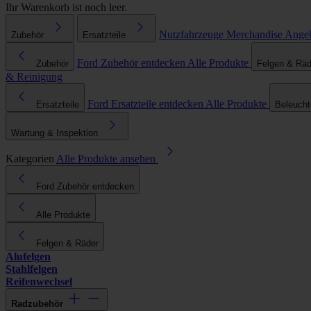
Ihr Warenkorb ist noch leer.
Nutzfahrzeuge
Merchandise
Ange
Zubehör
Ersatzteile
Ford Zubehör entdecken
Alle Produkte
Zubehör
Felgen & Räd
& Reinigung
Ford Ersatzteile entdecken
Alle Produkte
Ersatzteile
Beleuch
Wartung & Inspektion
Kategorien
Alle Produkte ansehen
Ford Zubehör entdecken
Alle Produkte
Felgen & Räder
Alufelgen
Stahlfelgen
Reifenwechsel
Radzubehör