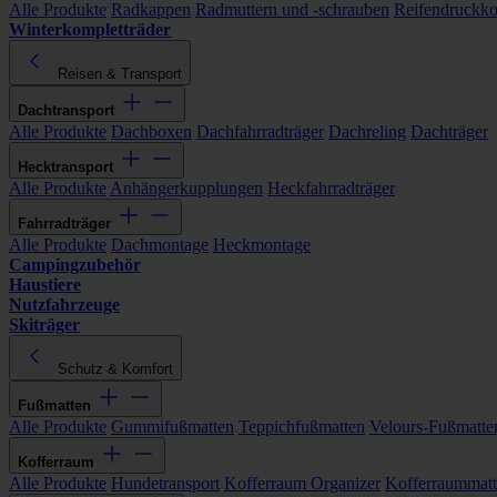
Alle Produkte
Radkappen
Radmuttern und -schrauben
Reifendruckko
Winterkompletträder
Reisen & Transport
Dachtransport
Alle Produkte
Dachboxen
Dachfahrradträger
Dachreling
Dachträger
Hecktransport
Alle Produkte
Anhängerkupplungen
Heckfahrradträger
Fahrradträger
Alle Produkte
Dachmontage
Heckmontage
Campingzubehör
Haustiere
Nutzfahrzeuge
Skiträger
Schutz & Komfort
Fußmatten
Alle Produkte
Gummifußmatten
Teppichfußmatten
Velours-Fußmatte
Kofferraum
Alle Produkte
Hundetransport
Kofferraum Organizer
Kofferraummat