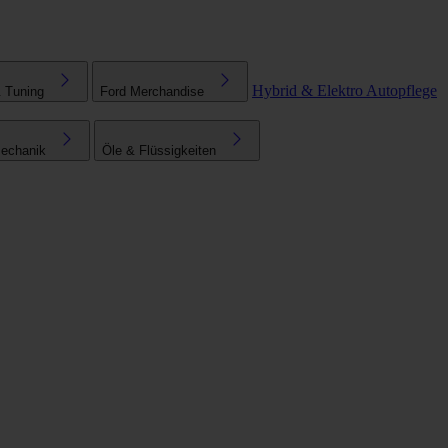
Hybrid & Elektro
Autopflege
& Tuning
Ford Merchandise
echanik
Öle & Flüssigkeiten