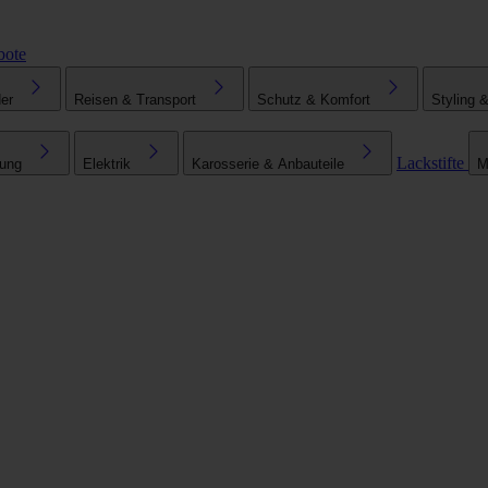
bote
er
Reisen & Transport
Schutz & Komfort
Styling 
Lackstifte
tung
Elektrik
Karosserie & Anbauteile
M