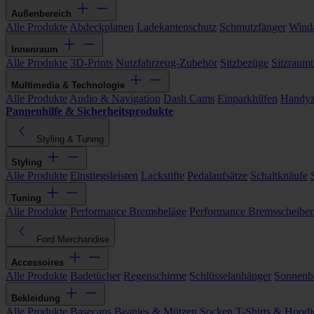
Außenbereich
Alle Produkte
Abdeckplanen
Ladekantenschutz
Schmutzfänger
Wind
Innenraum
Alle Produkte
3D-Prints
Nutzfahrzeug-Zubehör
Sitzbezüge
Sitzraumt
Multimedia & Technologie
Alle Produkte
Audio & Navigation
Dash Cams
Einparkhilfen
Handyz
Pannenhilfe & Sicherheitsprodukte
Styling & Tuning
Styling
Alle Produkte
Einstiegsleisten
Lackstifte
Pedalaufsätze
Schaltknäufe
Tuning
Alle Produkte
Performance Bremsbeläge
Performance Bremsscheibe
Ford Merchandise
Accessoires
Alle Produkte
Badetücher
Regenschirme
Schlüsselanhänger
Sonnenbr
Bekleidung
Alle Produkte
Basecaps
Beanies & Mützen
Socken
T-Shirts & Hoodi