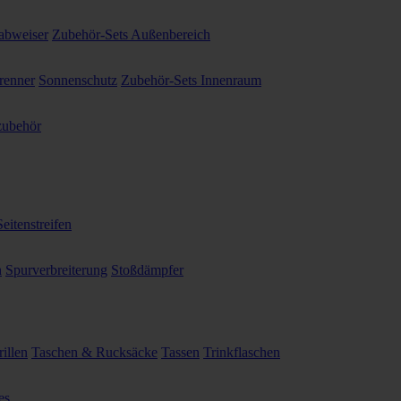
abweiser
Zubehör-Sets Außenbereich
renner
Sonnenschutz
Zubehör-Sets Innenraum
ubehör
Seitenstreifen
n
Spurverbreiterung
Stoßdämpfer
illen
Taschen & Rucksäcke
Tassen
Trinkflaschen
es