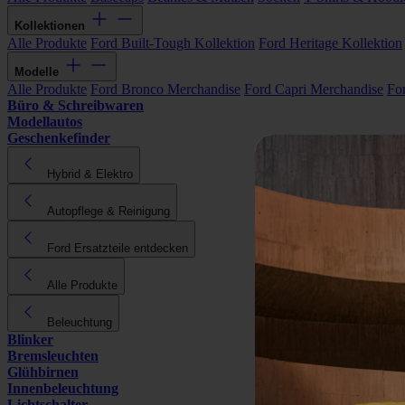
Kollektionen
Alle Produkte
Ford Built-Tough Kollektion
Ford Heritage Kollektion
Modelle
Alle Produkte
Ford Bronco Merchandise
Ford Capri Merchandise
Fo
Büro & Schreibwaren
Modellautos
Geschenkefinder
Hybrid & Elektro
Autopflege & Reinigung
Ford Ersatzteile entdecken
Alle Produkte
Beleuchtung
Blinker
Bremsleuchten
Glühbirnen
Innenbeleuchtung
Lichtschalter