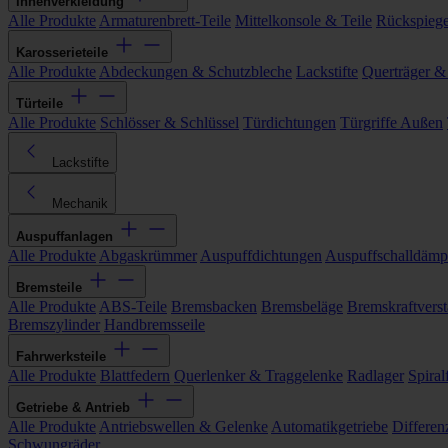
Innenverkleidung
Alle Produkte
Armaturenbrett-Teile
Mittelkonsole & Teile
Rückspiege
Karosserieteile
Alle Produkte
Abdeckungen & Schutzbleche
Lackstifte
Querträger &
Türteile
Alle Produkte
Schlösser & Schlüssel
Türdichtungen
Türgriffe Außen
Lackstifte
Mechanik
Auspuffanlagen
Alle Produkte
Abgaskrümmer
Auspuffdichtungen
Auspuffschalldämp
Bremsteile
Alle Produkte
ABS-Teile
Bremsbacken
Bremsbeläge
Bremskraftverst
Bremszylinder
Handbremsseile
Fahrwerksteile
Alle Produkte
Blattfedern
Querlenker & Traggelenke
Radlager
Spiral
Getriebe & Antrieb
Alle Produkte
Antriebswellen & Gelenke
Automatikgetriebe
Differen
Schwungräder