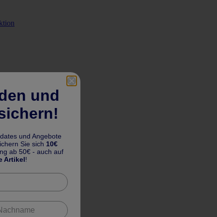
ktion
lden und
sichern!
pdates und Angebote
chern Sie sich
10€
ung ab 50€ - auch auf
e Artikel
!