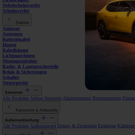
Nebelscheinwerfer
Scheinwerfer
Elektrik
Anlasser
Antennen
Batteriekabel
Hupen
Kabelbäume
Lichtmaschinen
Montagezubehör
Radio- & Lautsprecherteile
Relais & Sicherungen
Schalter
Steuergeräte
Sensoren
Alle Produkte
Airbag Sensoren
Alarmsensoren
Bremssensoren
Einpa
Karosserie & Anbauteile
Außenverkleidung
Alle Produkte
Außenspiegel
Dekor- & Zierleisten
Embleme
Kühlergri