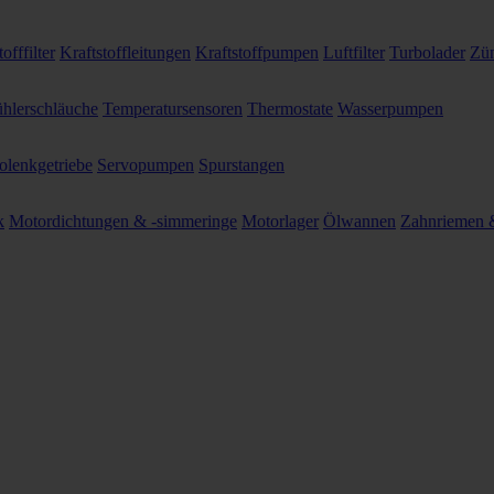
offfilter
Kraftstoffleitungen
Kraftstoffpumpen
Luftfilter
Turbolader
Zün
hlerschläuche
Temperatursensoren
Thermostate
Wasserpumpen
olenkgetriebe
Servopumpen
Spurstangen
k
Motordichtungen & -simmeringe
Motorlager
Ölwannen
Zahnriemen &