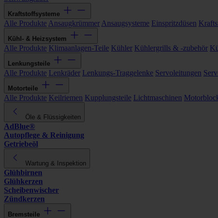
Kraftstoffsysteme
Alle Produkte
Ansaugkrümmer
Ansaugsysteme
Einspritzdüsen
Kraftst
Kühl- & Heizsystem
Alle Produkte
Klimaanlagen-Teile
Kühler
Kühlergrills & -zubehör
Kü
Lenkungsteile
Alle Produkte
Lenkräder
Lenkungs-Traggelenke
Servoleitungen
Serv
Motorteile
Alle Produkte
Keilriemen
Kupplungsteile
Lichtmaschinen
Motorbloc
Öle & Flüssigkeiten
AdBlue®
Autopflege & Reinigung
Getriebeöl
Wartung & Inspektion
Glühbirnen
Glühkerzen
Scheibenwischer
Zündkerzen
Bremsteile