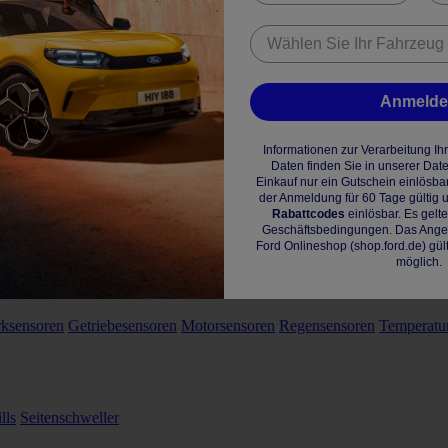
Anmeld
Informationen zur Verarbeitung I
Daten finden Sie in unserer Dat
Einkauf nur ein Gutschein einlösba
der Anmeldung für 60 Tage gültig u
Rabattcodes
einlösbar. Es gelt
Geschäftsbedingungen. Das Angebo
Ford Onlineshop (shop.ford.de) gül
möglich.
rksensoren
Getriebesensoren
Motorsensoren
Regensensoren
Temperatu
lls
Seitenschweller