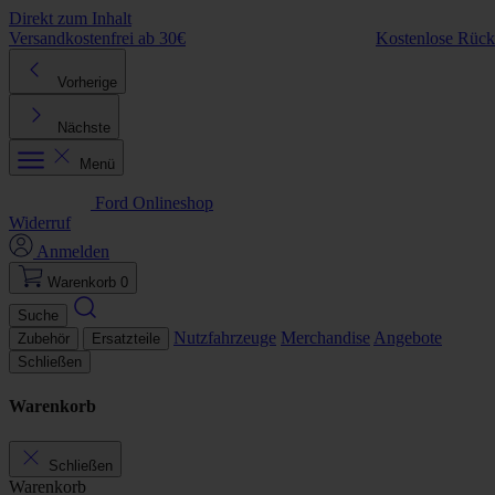
Direkt zum Inhalt
Versandkostenfrei ab 30€
Kostenlose Rüc
Vorherige
Nächste
Menü
Ford Onlineshop
Widerruf
Anmelden
Warenkorb
0
Suche
Nutzfahrzeuge
Merchandise
Angebote
Zubehör
Ersatzteile
Schließen
Warenkorb
Schließen
Warenkorb