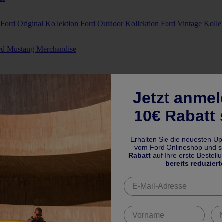
Ford Original Kollektion
Ford Outdoor Kollektion
Ford Vintage Kolle
rd Mustang Merchandise
Jetzt anme
10€ Rabatt 
Erhalten Sie die neuesten U
vom Ford Onlineshop und si
Rabatt
auf Ihre erste Bestell
bereits reduziert