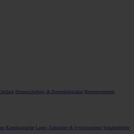
cheiben
Bremsscheiben- & Bremsbelagsätze
Bremstrommeln
len
Kupplungsteile
Lager, Zahnräder & Synchronringe
Schaltgetriebe