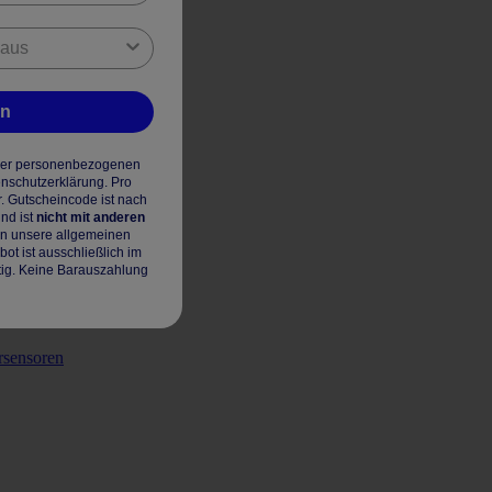
en
hrer personenbezogenen
enschutzerklärung. Pro
r. Gutscheincode ist nach
nd ist
nicht mit anderen
en unsere allgemeinen
t ist ausschließlich im
tig. Keine Barauszahlung
rsensoren