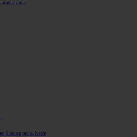
ntrollsysteme
n
ten
Schutzgitter & Netze