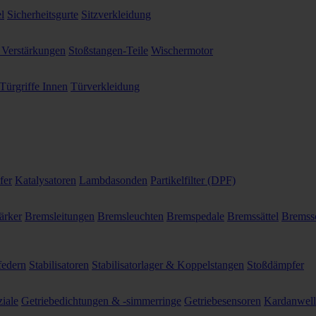
l
Sicherheitsgurte
Sitzverkleidung
 Verstärkungen
Stoßstangen-Teile
Wischermotor
Türgriffe Innen
Türverkleidung
fer
Katalysatoren
Lambdasonden
Partikelfilter (DPF)
ärker
Bremsleitungen
Bremsleuchten
Bremspedale
Bremssättel
Bremss
federn
Stabilisatoren
Stabilisatorlager & Koppelstangen
Stoßdämpfer
ziale
Getriebedichtungen & -simmerringe
Getriebesensoren
Kardanwel