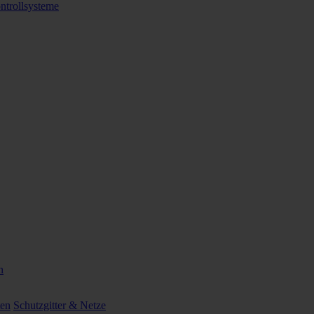
ntrollsysteme
n
ten
Schutzgitter & Netze