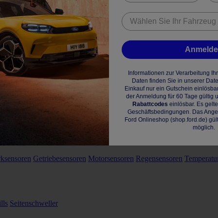
Anmeld
Informationen zur Verarbeitung I
Daten finden Sie in unserer Dat
Einkauf nur ein Gutschein einlösba
der Anmeldung für 60 Tage gültig u
Rabattcodes
einlösbar. Es gelt
Geschäftsbedingungen. Das Angebo
Ford Onlineshop (shop.ford.de) gül
möglich.
rksensoren
Getriebesensoren
Motorsensoren
Regensensoren
Temperatu
lls
Seitenschweller