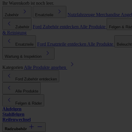
Ihr Warenkorb ist noch leer.
Nutzfahrzeuge
Merchandise
Ange
Zubehör
Ersatzteile
Ford Zubehör entdecken
Alle Produkte
Zubehör
Felgen & Räd
& Reinigung
Ford Ersatzteile entdecken
Alle Produkte
Ersatzteile
Beleuch
Wartung & Inspektion
Kategorien
Alle Produkte ansehen
Ford Zubehör entdecken
Alle Produkte
Felgen & Räder
Alufelgen
Stahlfelgen
Reifenwechsel
Radzubehör