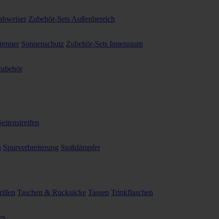
abweiser
Zubehör-Sets Außenbereich
renner
Sonnenschutz
Zubehör-Sets Innenraum
ubehör
Seitenstreifen
n
Spurverbreiterung
Stoßdämpfer
illen
Taschen & Rucksäcke
Tassen
Trinkflaschen
es