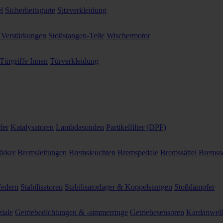
l
Sicherheitsgurte
Sitzverkleidung
 Verstärkungen
Stoßstangen-Teile
Wischermotor
Türgriffe Innen
Türverkleidung
fer
Katalysatoren
Lambdasonden
Partikelfilter (DPF)
ärker
Bremsleitungen
Bremsleuchten
Bremspedale
Bremssättel
Bremss
federn
Stabilisatoren
Stabilisatorlager & Koppelstangen
Stoßdämpfer
ziale
Getriebedichtungen & -simmerringe
Getriebesensoren
Kardanwel