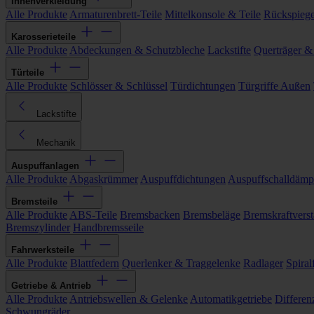
Innenverkleidung
Alle Produkte
Armaturenbrett-Teile
Mittelkonsole & Teile
Rückspiege
Karosserieteile
Alle Produkte
Abdeckungen & Schutzbleche
Lackstifte
Querträger &
Türteile
Alle Produkte
Schlösser & Schlüssel
Türdichtungen
Türgriffe Außen
Lackstifte
Mechanik
Auspuffanlagen
Alle Produkte
Abgaskrümmer
Auspuffdichtungen
Auspuffschalldämp
Bremsteile
Alle Produkte
ABS-Teile
Bremsbacken
Bremsbeläge
Bremskraftverst
Bremszylinder
Handbremsseile
Fahrwerksteile
Alle Produkte
Blattfedern
Querlenker & Traggelenke
Radlager
Spiral
Getriebe & Antrieb
Alle Produkte
Antriebswellen & Gelenke
Automatikgetriebe
Differen
Schwungräder