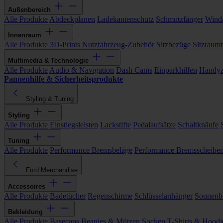
Außenbereich
Alle Produkte
Abdeckplanen
Ladekantenschutz
Schmutzfänger
Wind
Innenraum
Alle Produkte
3D-Prints
Nutzfahrzeug-Zubehör
Sitzbezüge
Sitzraumt
Multimedia & Technologie
Alle Produkte
Audio & Navigation
Dash Cams
Einparkhilfen
Handyz
Pannenhilfe & Sicherheitsprodukte
Styling & Tuning
Styling
Alle Produkte
Einstiegsleisten
Lackstifte
Pedalaufsätze
Schaltknäufe
Tuning
Alle Produkte
Performance Bremsbeläge
Performance Bremsscheibe
Ford Merchandise
Accessoires
Alle Produkte
Badetücher
Regenschirme
Schlüsselanhänger
Sonnenbr
Bekleidung
Alle Produkte
Basecaps
Beanies & Mützen
Socken
T-Shirts & Hoodi