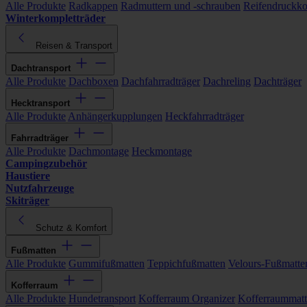
Alle Produkte
Radkappen
Radmuttern und -schrauben
Reifendruckko
Winterkompletträder
Reisen & Transport
Dachtransport
Alle Produkte
Dachboxen
Dachfahrradträger
Dachreling
Dachträger
Hecktransport
Alle Produkte
Anhängerkupplungen
Heckfahrradträger
Fahrradträger
Alle Produkte
Dachmontage
Heckmontage
Campingzubehör
Haustiere
Nutzfahrzeuge
Skiträger
Schutz & Komfort
Fußmatten
Alle Produkte
Gummifußmatten
Teppichfußmatten
Velours-Fußmatte
Kofferraum
Alle Produkte
Hundetransport
Kofferraum Organizer
Kofferraummat