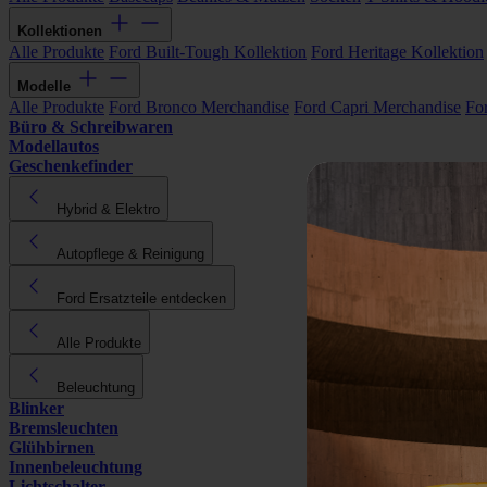
Kollektionen
Alle Produkte
Ford Built-Tough Kollektion
Ford Heritage Kollektion
Modelle
Alle Produkte
Ford Bronco Merchandise
Ford Capri Merchandise
Fo
Büro & Schreibwaren
Modellautos
Geschenkefinder
Hybrid & Elektro
Autopflege & Reinigung
Ford Ersatzteile entdecken
Alle Produkte
Beleuchtung
Blinker
Bremsleuchten
Glühbirnen
Innenbeleuchtung
Lichtschalter