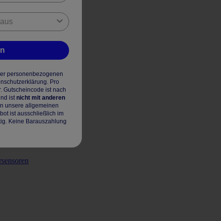
en
hrer personenbezogenen
enschutzerklärung. Pro
r. Gutscheincode ist nach
nd ist
nicht mit anderen
en unsere allgemeinen
t ist ausschließlich im
tig. Keine Barauszahlung
rsensoren