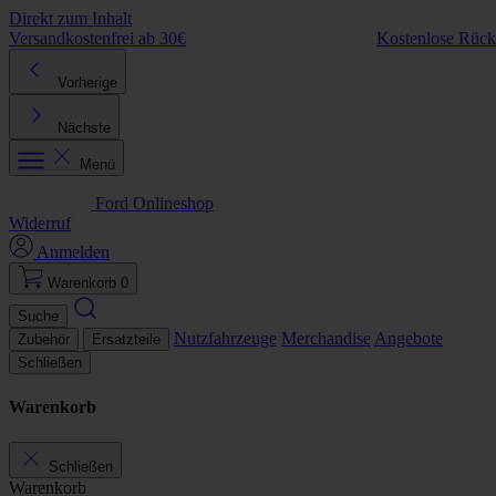
Direkt zum Inhalt
Versandkostenfrei ab 30€
Kostenlose Rüc
Vorherige
Nächste
Menü
Ford Onlineshop
Widerruf
Anmelden
Warenkorb
0
Suche
Nutzfahrzeuge
Merchandise
Angebote
Zubehör
Ersatzteile
Schließen
Warenkorb
Schließen
Warenkorb