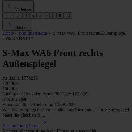
Vorherige
1
2
3
4
5
6
7
8
9
10
Nächste
Home
•
non fitted items
•
S-Max WA6 Front rechts Außenspiegel
25% RABATT*
S-Max WA6 Front rechts
Außenspiegel
Artikelnr.
1776236
120,00€
160,00€
Niedrigster Preis der letzten 30 Tage: 120,00€
Auf Lager.
Voraussichtliche Lieferung: 10/08/2026
Was Sie im Spiegel sehen ist näher, als Sie denken. Ihr Ersatzspiegel
bietet die gleichen Bl...
Beschreibung lesen
Kompatibilitätsprüfung:
Kein Fahrzeug ausgewählt