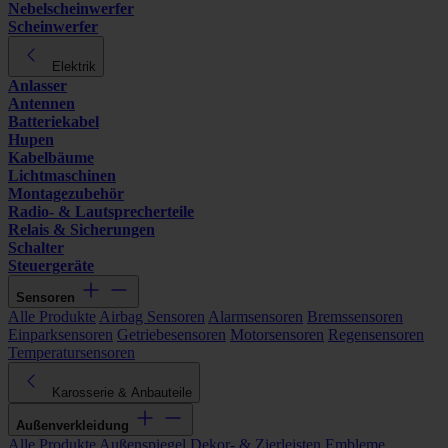
Nebelscheinwerfer
Scheinwerfer
Elektrik
Anlasser
Antennen
Batteriekabel
Hupen
Kabelbäume
Lichtmaschinen
Montagezubehör
Radio- & Lautsprecherteile
Relais & Sicherungen
Schalter
Steuergeräte
Sensoren
Alle Produkte
Airbag Sensoren
Alarmsensoren
Bremssensoren
Einparksensoren
Getriebesensoren
Motorsensoren
Regensensoren
Temperatursensoren
Karosserie & Anbauteile
Außenverkleidung
Alle Produkte
Außenspiegel
Dekor- & Zierleisten
Embleme