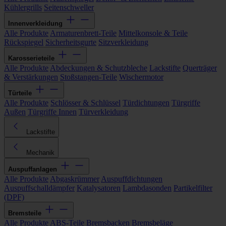
Kühlergrills
Seitenschweller
Innenverkleidung
Alle Produkte
Armaturenbrett-Teile
Mittelkonsole & Teile
Rückspiegel
Sicherheitsgurte
Sitzverkleidung
Karosserieteile
Alle Produkte
Abdeckungen & Schutzbleche
Lackstifte
Querträger
& Verstärkungen
Stoßstangen-Teile
Wischermotor
Türteile
Alle Produkte
Schlösser & Schlüssel
Türdichtungen
Türgriffe
Außen
Türgriffe Innen
Türverkleidung
Lackstifte
Mechanik
Auspuffanlagen
Alle Produkte
Abgaskrümmer
Auspuffdichtungen
Auspuffschalldämpfer
Katalysatoren
Lambdasonden
Partikelfilter
(DPF)
Bremsteile
Alle Produkte
ABS-Teile
Bremsbacken
Bremsbeläge