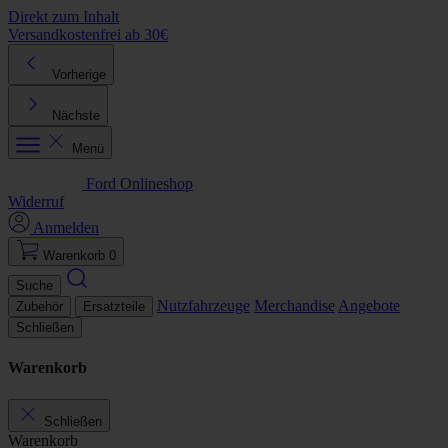
Direkt zum Inhalt
Versandkostenfrei ab 30€
K
Vorherige
Nächste
Menü
Ford Onlineshop
Widerruf
Anmelden
Warenkorb
0
Suche
Nutzfahrzeuge
Merchandise
Angebote
Zubehör
Ersatzteile
Schließen
Warenkorb
Schließen
Warenkorb