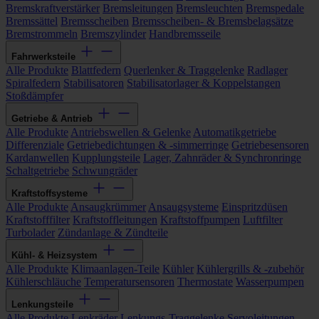
Bremskraftverstärker
Bremsleitungen
Bremsleuchten
Bremspedale
Bremssättel
Bremsscheiben
Bremsscheiben- & Bremsbelagsätze
Bremstrommeln
Bremszylinder
Handbremsseile
Fahrwerksteile
Alle Produkte
Blattfedern
Querlenker & Traggelenke
Radlager
Spiralfedern
Stabilisatoren
Stabilisatorlager & Koppelstangen
Stoßdämpfer
Getriebe & Antrieb
Alle Produkte
Antriebswellen & Gelenke
Automatikgetriebe
Differenziale
Getriebedichtungen & -simmerringe
Getriebesensoren
Kardanwellen
Kupplungsteile
Lager, Zahnräder & Synchronringe
Schaltgetriebe
Schwungräder
Kraftstoffsysteme
Alle Produkte
Ansaugkrümmer
Ansaugsysteme
Einspritzdüsen
Kraftstofffilter
Kraftstoffleitungen
Kraftstoffpumpen
Luftfilter
Turbolader
Zündanlage & Zündteile
Kühl- & Heizsystem
Alle Produkte
Klimaanlagen-Teile
Kühler
Kühlergrills & -zubehör
Kühlerschläuche
Temperatursensoren
Thermostate
Wasserpumpen
Lenkungsteile
Alle Produkte
Lenkräder
Lenkungs-Traggelenke
Servoleitungen