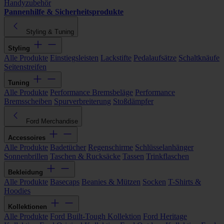
Handyzubehör
Pannenhilfe & Sicherheitsprodukte
Styling & Tuning
Styling
Alle Produkte
Einstiegsleisten
Lackstifte
Pedalaufsätze
Schaltknäufe
Seitenstreifen
Tuning
Alle Produkte
Performance Bremsbeläge
Performance
Bremsscheiben
Spurverbreiterung
Stoßdämpfer
Ford Merchandise
Accessoires
Alle Produkte
Badetücher
Regenschirme
Schlüsselanhänger
Sonnenbrillen
Taschen & Rucksäcke
Tassen
Trinkflaschen
Bekleidung
Alle Produkte
Basecaps
Beanies & Mützen
Socken
T-Shirts &
Hoodies
Kollektionen
Alle Produkte
Ford Built-Tough Kollektion
Ford Heritage