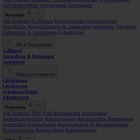
Servolenkgetriebe
Servopumpen
Spurstangen
Motorteile
Alle Produkte
Keilriemen
Kupplungsteile
Lichtmaschinen
Motorblock
Motordichtungen & -simmeringe
Motorlager
Ölwannen
Zahnriemen & Steuerketten
Zylinderkopf
Öle & Flüssigkeiten
AdBlue®
Autopflege & Reinigung
Getriebeöl
Wartung & Inspektion
Glühbirnen
Glühkerzen
Scheibenwischer
Zündkerzen
Bremsteile
Alle Produkte
ABS-Teile
Bremsbacken
Bremsbeläge
Bremskraftverstärker
Bremsleitungen
Bremsleuchten
Bremspedale
Bremssättel
Bremsscheiben
Bremsscheiben- & Bremsbelagsätze
Bremstrommeln
Bremszylinder
Handbremsseile