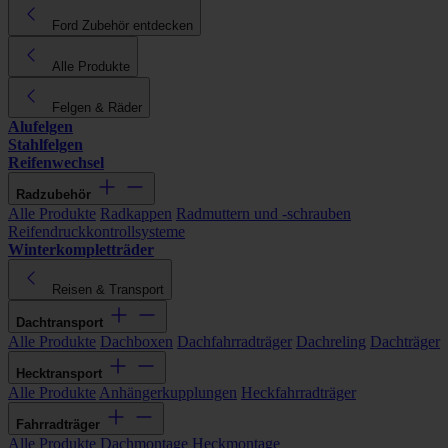
Ford Zubehör entdecken
Alle Produkte
Felgen & Räder
Alufelgen
Stahlfelgen
Reifenwechsel
Radzubehör
Alle Produkte
Radkappen
Radmuttern und -schrauben
Reifendruckkontrollsysteme
Winterkompletträder
Reisen & Transport
Dachtransport
Alle Produkte
Dachboxen
Dachfahrradträger
Dachreling
Dachträger
Hecktransport
Alle Produkte
Anhängerkupplungen
Heckfahrradträger
Fahrradträger
Alle Produkte
Dachmontage
Heckmontage