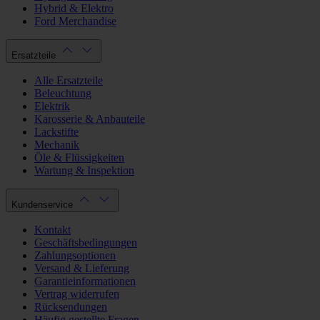
Hybrid & Elektro
Ford Merchandise
Ersatzteile
Alle Ersatzteile
Beleuchtung
Elektrik
Karosserie & Anbauteile
Lackstifte
Mechanik
Öle & Flüssigkeiten
Wartung & Inspektion
Kundenservice
Kontakt
Geschäftsbedingungen
Zahlungsoptionen
Versand & Lieferung
Garantieinformationen
Vertrag widerrufen
Rücksendungen
Häufig gestellte Fragen