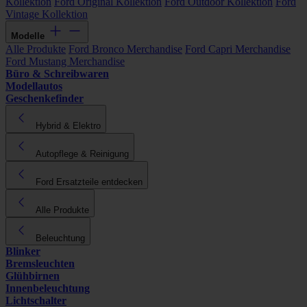
Kollektion
Ford Original Kollektion
Ford Outdoor Kollektion
Ford
Vintage Kollektion
Modelle
Alle Produkte
Ford Bronco Merchandise
Ford Capri Merchandise
Ford Mustang Merchandise
Büro & Schreibwaren
Modellautos
Geschenkefinder
Hybrid & Elektro
Autopflege & Reinigung
Ford Ersatzteile entdecken
Alle Produkte
Beleuchtung
Blinker
Bremsleuchten
Glühbirnen
Innenbeleuchtung
Lichtschalter