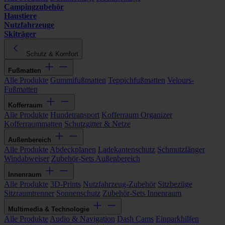
Campingzubehör
Haustiere
Nutzfahrzeuge
Skiträger
Schutz & Komfort
Fußmatten
Alle Produkte
Gummifußmatten
Teppichfußmatten
Velours-
Fußmatten
Kofferraum
Alle Produkte
Hundetransport
Kofferraum Organizer
Kofferraummatten
Schutzgitter & Netze
Außenbereich
Alle Produkte
Abdeckplanen
Ladekantenschutz
Schmutzfänger
Windabweiser
Zubehör-Sets Außenbereich
Innenraum
Alle Produkte
3D-Prints
Nutzfahrzeug-Zubehör
Sitzbezüge
Sitzraumtrenner
Sonnenschutz
Zubehör-Sets Innenraum
Multimedia & Technologie
Alle Produkte
Audio & Navigation
Dash Cams
Einparkhilfen