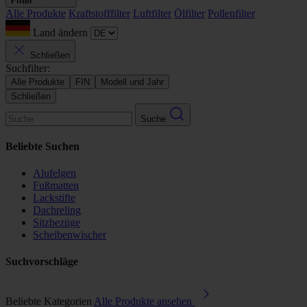
Filter
Alle Produkte
Kraftstofffilter
Luftfilter
Ölfilter
Pollenfilter
Land ändern
Schließen
Suchfilter:
Alle Produkte
FIN
Modell und Jahr
Schließen
Suche
Beliebte Suchen
Alufelgen
Fußmatten
Lackstifte
Dachreling
Sitzbezüge
Scheibenwischer
Suchvorschläge
Beliebte Kategorien
Alle Produkte ansehen