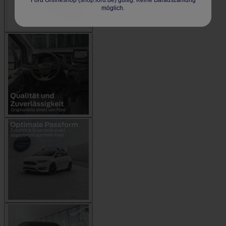
Ford Onlineshop (shop.ford.de) gültig. Keine Barauszahlung
möglich.