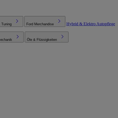
Hybrid & Elektro
Autopflege
& Tuning
Ford Merchandise
echanik
Öle & Flüssigkeiten