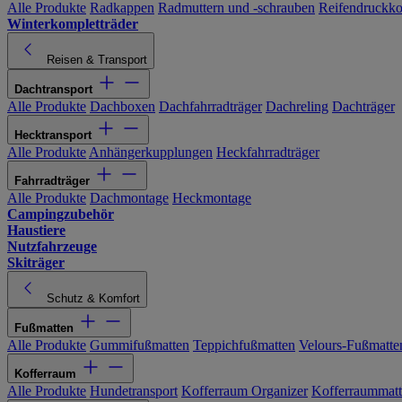
Alle Produkte
Radkappen
Radmuttern und -schrauben
Reifendruckko
Winterkompletträder
Reisen & Transport
Dachtransport
Alle Produkte
Dachboxen
Dachfahrradträger
Dachreling
Dachträger
Hecktransport
Alle Produkte
Anhängerkupplungen
Heckfahrradträger
Fahrradträger
Alle Produkte
Dachmontage
Heckmontage
Campingzubehör
Haustiere
Nutzfahrzeuge
Skiträger
Schutz & Komfort
Fußmatten
Alle Produkte
Gummifußmatten
Teppichfußmatten
Velours-Fußmatte
Kofferraum
Alle Produkte
Hundetransport
Kofferraum Organizer
Kofferraummat