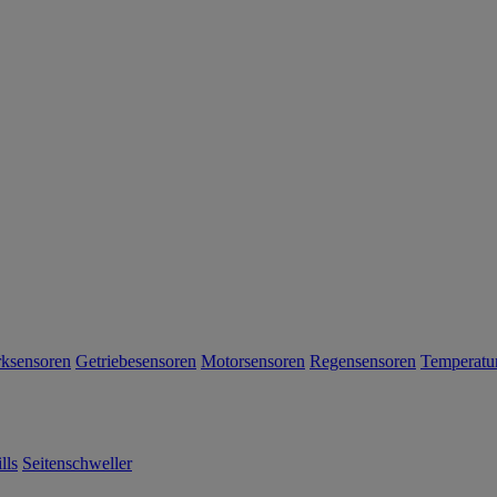
rksensoren
Getriebesensoren
Motorsensoren
Regensensoren
Temperatu
lls
Seitenschweller