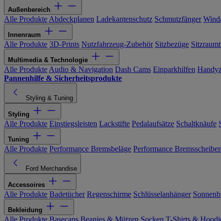
Außenbereich
Alle Produkte
Abdeckplanen
Ladekantenschutz
Schmutzfänger
Wind
Innenraum
Alle Produkte
3D-Prints
Nutzfahrzeug-Zubehör
Sitzbezüge
Sitzraumt
Multimedia & Technologie
Alle Produkte
Audio & Navigation
Dash Cams
Einparkhilfen
Handyz
Pannenhilfe & Sicherheitsprodukte
Styling & Tuning
Styling
Alle Produkte
Einstiegsleisten
Lackstifte
Pedalaufsätze
Schaltknäufe
Tuning
Alle Produkte
Performance Bremsbeläge
Performance Bremsscheibe
Ford Merchandise
Accessoires
Alle Produkte
Badetücher
Regenschirme
Schlüsselanhänger
Sonnenbr
Bekleidung
Alle Produkte
Basecaps
Beanies & Mützen
Socken
T-Shirts & Hoodi