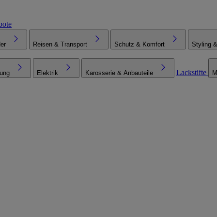
bote
er
Reisen & Transport
Schutz & Komfort
Styling 
Lackstifte
tung
Elektrik
Karosserie & Anbauteile
M