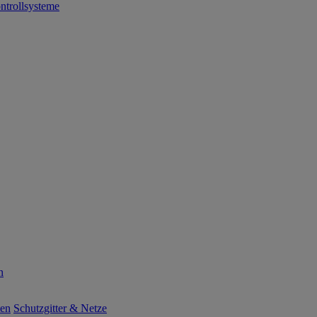
ntrollsysteme
n
ten
Schutzgitter & Netze