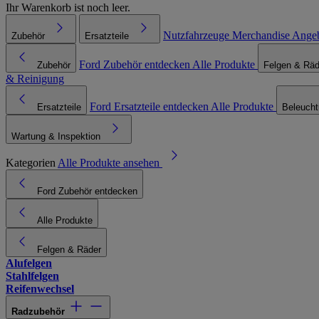
Ihr Warenkorb ist noch leer.
Nutzfahrzeuge
Merchandise
Ange
Zubehör
Ersatzteile
Ford Zubehör entdecken
Alle Produkte
Zubehör
Felgen & Räd
& Reinigung
Ford Ersatzteile entdecken
Alle Produkte
Ersatzteile
Beleuch
Wartung & Inspektion
Kategorien
Alle Produkte ansehen
Ford Zubehör entdecken
Alle Produkte
Felgen & Räder
Alufelgen
Stahlfelgen
Reifenwechsel
Radzubehör