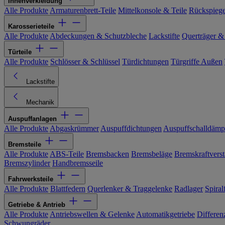
Innenverkleidung
Alle Produkte
Armaturenbrett-Teile
Mittelkonsole & Teile
Rückspiege
Karosserieteile
Alle Produkte
Abdeckungen & Schutzbleche
Lackstifte
Querträger &
Türteile
Alle Produkte
Schlösser & Schlüssel
Türdichtungen
Türgriffe Außen
Lackstifte
Mechanik
Auspuffanlagen
Alle Produkte
Abgaskrümmer
Auspuffdichtungen
Auspuffschalldämp
Bremsteile
Alle Produkte
ABS-Teile
Bremsbacken
Bremsbeläge
Bremskraftverst
Bremszylinder
Handbremsseile
Fahrwerksteile
Alle Produkte
Blattfedern
Querlenker & Traggelenke
Radlager
Spiral
Getriebe & Antrieb
Alle Produkte
Antriebswellen & Gelenke
Automatikgetriebe
Differen
Schwungräder