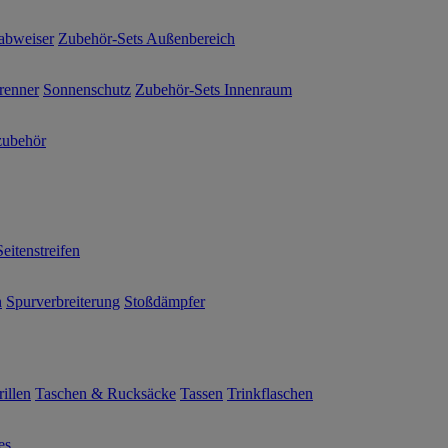
abweiser
Zubehör-Sets Außenbereich
renner
Sonnenschutz
Zubehör-Sets Innenraum
ubehör
Seitenstreifen
n
Spurverbreiterung
Stoßdämpfer
illen
Taschen & Rucksäcke
Tassen
Trinkflaschen
es