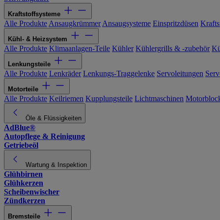
Kraftstoffsysteme
Alle Produkte
Ansaugkrümmer
Ansaugsysteme
Einspritzdüsen
Kraftst
Kühl- & Heizsystem
Alle Produkte
Klimaanlagen-Teile
Kühler
Kühlergrills & -zubehör
Kü
Lenkungsteile
Alle Produkte
Lenkräder
Lenkungs-Traggelenke
Servoleitungen
Serv
Motorteile
Alle Produkte
Keilriemen
Kupplungsteile
Lichtmaschinen
Motorbloc
Öle & Flüssigkeiten
AdBlue®
Autopflege & Reinigung
Getriebeöl
Wartung & Inspektion
Glühbirnen
Glühkerzen
Scheibenwischer
Zündkerzen
Bremsteile