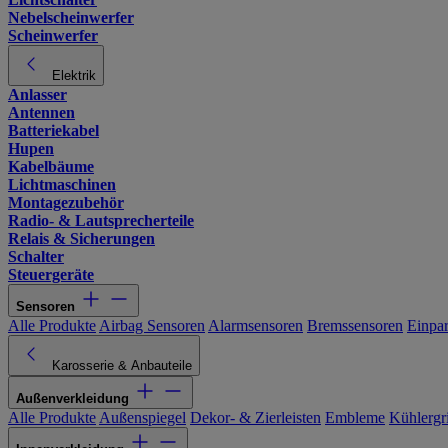
Nebelscheinwerfer
Scheinwerfer
Elektrik
Anlasser
Antennen
Batteriekabel
Hupen
Kabelbäume
Lichtmaschinen
Montagezubehör
Radio- & Lautsprecherteile
Relais & Sicherungen
Schalter
Steuergeräte
Sensoren
Alle Produkte
Airbag Sensoren
Alarmsensoren
Bremssensoren
Einpa
Karosserie & Anbauteile
Außenverkleidung
Alle Produkte
Außenspiegel
Dekor- & Zierleisten
Embleme
Kühlergri