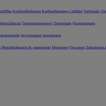
offfilter
Kraftstoffleitungen
Kraftstoffpumpen
Luftfilter
Turbolader
Zün
hlerschläuche
Temperatursensoren
Thermostate
Wasserpumpen
olenkgetriebe
Servopumpen
Spurstangen
k
Motordichtungen & -simmeringe
Motorlager
Ölwannen
Zahnriemen &