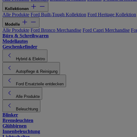
Kollektionen
Alle Produkte
Ford Built-Tough Kollektion
Ford Heritage Kollektion
Modelle
Alle Produkte
Ford Bronco Merchandise
Ford Capri Merchandise
Fo
Büro & Schreibwaren
Modellautos
Geschenkefinder
Hybrid & Elektro
Autopflege & Reinigung
Ford Ersatzteile entdecken
Alle Produkte
Beleuchtung
Blinker
Bremsleuchten
Glühbirnen
Innenbeleuchtung
Lichtschalter