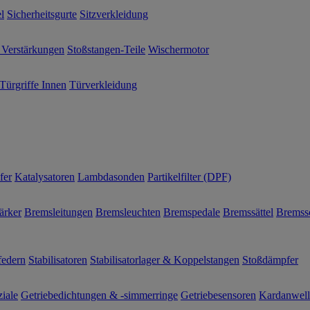
l
Sicherheitsgurte
Sitzverkleidung
 Verstärkungen
Stoßstangen-Teile
Wischermotor
Türgriffe Innen
Türverkleidung
fer
Katalysatoren
Lambdasonden
Partikelfilter (DPF)
ärker
Bremsleitungen
Bremsleuchten
Bremspedale
Bremssättel
Bremss
federn
Stabilisatoren
Stabilisatorlager & Koppelstangen
Stoßdämpfer
ziale
Getriebedichtungen & -simmerringe
Getriebesensoren
Kardanwel