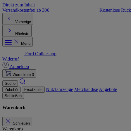
Direkt zum Inhalt
Versandkostenfrei ab 30€
Kostenlose Rüc
Vorherige
Nächste
Menü
Ford Onlineshop
Widerruf
Anmelden
Warenkorb
0
Suche
Nutzfahrzeuge
Merchandise
Angebote
Zubehör
Ersatzteile
Schließen
Warenkorb
Schließen
Warenkorb