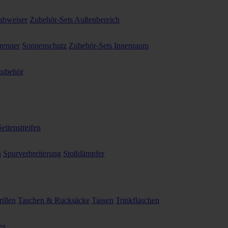
abweiser
Zubehör-Sets Außenbereich
renner
Sonnenschutz
Zubehör-Sets Innenraum
ubehör
Seitenstreifen
n
Spurverbreiterung
Stoßdämpfer
illen
Taschen & Rucksäcke
Tassen
Trinkflaschen
es