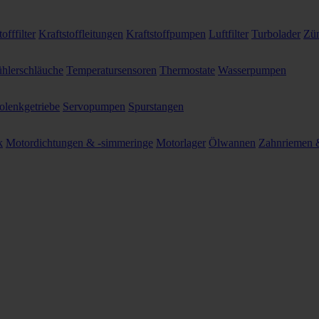
offfilter
Kraftstoffleitungen
Kraftstoffpumpen
Luftfilter
Turbolader
Zün
hlerschläuche
Temperatursensoren
Thermostate
Wasserpumpen
olenkgetriebe
Servopumpen
Spurstangen
k
Motordichtungen & -simmeringe
Motorlager
Ölwannen
Zahnriemen &