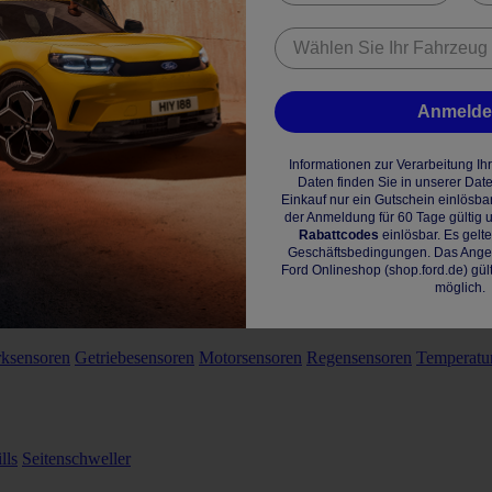
Anmeld
Informationen zur Verarbeitung I
Daten finden Sie in unserer Dat
Einkauf nur ein Gutschein einlösba
der Anmeldung für 60 Tage gültig u
Rabattcodes
einlösbar. Es gelt
Geschäftsbedingungen. Das Angebo
Ford Onlineshop (shop.ford.de) gül
möglich.
rksensoren
Getriebesensoren
Motorsensoren
Regensensoren
Temperatu
lls
Seitenschweller