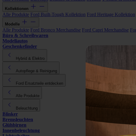
Kollektionen
Alle Produkte
Ford Built-Tough Kollektion
Ford Heritage Kollektion
Modelle
Alle Produkte
Ford Bronco Merchandise
Ford Capri Merchandise
Fo
Büro & Schreibwaren
Modellautos
Geschenkefinder
Hybrid & Elektro
Autopflege & Reinigung
Ford Ersatzteile entdecken
Alle Produkte
Beleuchtung
Blinker
Bremsleuchten
Glühbirnen
Innenbeleuchtung
Lichtschalter