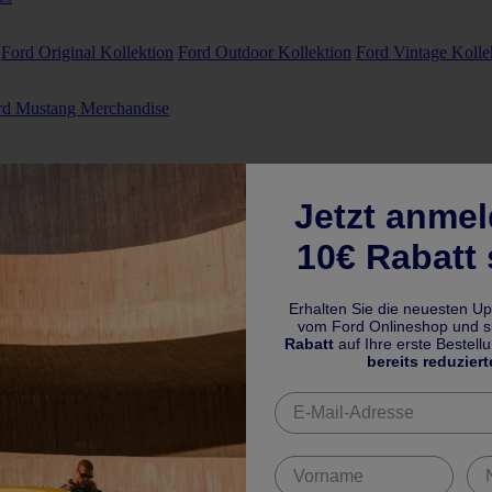
Ford Original Kollektion
Ford Outdoor Kollektion
Ford Vintage Kolle
rd Mustang Merchandise
Jetzt anme
10€ Rabatt 
Erhalten Sie die neuesten U
vom Ford Onlineshop und si
Rabatt
auf Ihre erste Bestell
bereits reduziert