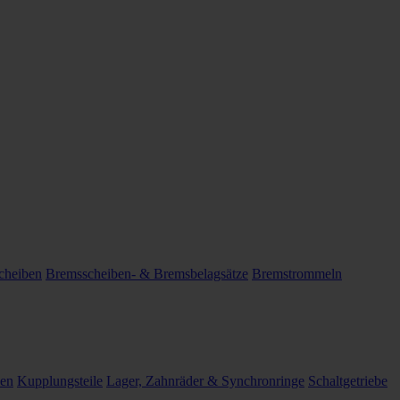
cheiben
Bremsscheiben- & Bremsbelagsätze
Bremstrommeln
len
Kupplungsteile
Lager, Zahnräder & Synchronringe
Schaltgetriebe