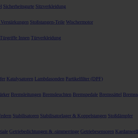
l
Sicherheitsgurte
Sitzverkleidung
 Verstärkungen
Stoßstangen-Teile
Wischermotor
Türgriffe Innen
Türverkleidung
fer
Katalysatoren
Lambdasonden
Partikelfilter (DPF)
ärker
Bremsleitungen
Bremsleuchten
Bremspedale
Bremssättel
Bremss
federn
Stabilisatoren
Stabilisatorlager & Koppelstangen
Stoßdämpfer
ziale
Getriebedichtungen & -simmerringe
Getriebesensoren
Kardanwel