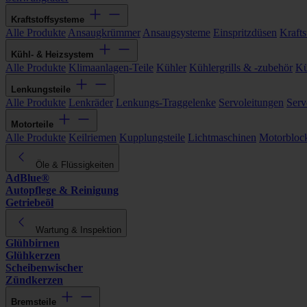
Kraftstoffsysteme
Alle Produkte
Ansaugkrümmer
Ansaugsysteme
Einspritzdüsen
Kraftst
Kühl- & Heizsystem
Alle Produkte
Klimaanlagen-Teile
Kühler
Kühlergrills & -zubehör
Kü
Lenkungsteile
Alle Produkte
Lenkräder
Lenkungs-Traggelenke
Servoleitungen
Serv
Motorteile
Alle Produkte
Keilriemen
Kupplungsteile
Lichtmaschinen
Motorbloc
Öle & Flüssigkeiten
AdBlue®
Autopflege & Reinigung
Getriebeöl
Wartung & Inspektion
Glühbirnen
Glühkerzen
Scheibenwischer
Zündkerzen
Bremsteile