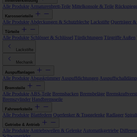
Innenverkleidung
Alle Produkte
Armaturenbrett-Teile
Mittelkonsole & Teile
Rückspiege
Karosserieteile
Alle Produkte
Abdeckungen & Schutzbleche
Lackstifte
Querträger &
Türteile
Alle Produkte
Schlösser & Schlüssel
Türdichtungen
Türgriffe Außen
Lackstifte
Mechanik
Auspuffanlagen
Alle Produkte
Abgaskrümmer
Auspuffdichtungen
Auspuffschalldämp
Bremsteile
Alle Produkte
ABS-Teile
Bremsbacken
Bremsbeläge
Bremskraftverst
Bremszylinder
Handbremsseile
Fahrwerksteile
Alle Produkte
Blattfedern
Querlenker & Traggelenke
Radlager
Spiral
Getriebe & Antrieb
Alle Produkte
Antriebswellen & Gelenke
Automatikgetriebe
Differen
Schwungräder