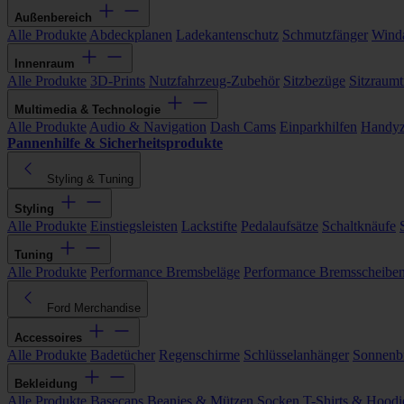
Außenbereich
Alle Produkte
Abdeckplanen
Ladekantenschutz
Schmutzfänger
Wind
Innenraum
Alle Produkte
3D-Prints
Nutzfahrzeug-Zubehör
Sitzbezüge
Sitzraumt
Multimedia & Technologie
Alle Produkte
Audio & Navigation
Dash Cams
Einparkhilfen
Handyz
Pannenhilfe & Sicherheitsprodukte
Styling & Tuning
Styling
Alle Produkte
Einstiegsleisten
Lackstifte
Pedalaufsätze
Schaltknäufe
Tuning
Alle Produkte
Performance Bremsbeläge
Performance Bremsscheibe
Ford Merchandise
Accessoires
Alle Produkte
Badetücher
Regenschirme
Schlüsselanhänger
Sonnenbr
Bekleidung
Alle Produkte
Basecaps
Beanies & Mützen
Socken
T-Shirts & Hoodi