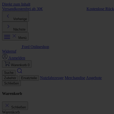
Direkt zum Inhalt
Versandkostenfrei ab 30€
Kostenlose Rüc
Vorherige
Nächste
Menü
Ford Onlineshop
Widerruf
Anmelden
Warenkorb
0
Suche
Nutzfahrzeuge
Merchandise
Angebote
Zubehör
Ersatzteile
Schließen
Warenkorb
Schließen
Warenkorb