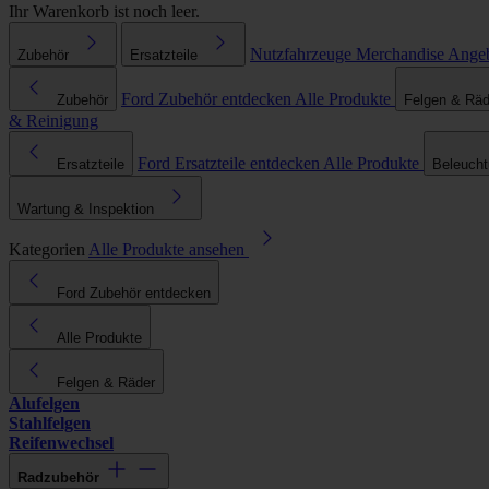
Ihr Warenkorb ist noch leer.
Nutzfahrzeuge
Merchandise
Ange
Zubehör
Ersatzteile
Ford Zubehör entdecken
Alle Produkte
Zubehör
Felgen & Räd
& Reinigung
Ford Ersatzteile entdecken
Alle Produkte
Ersatzteile
Beleuch
Wartung & Inspektion
Kategorien
Alle Produkte ansehen
Ford Zubehör entdecken
Alle Produkte
Felgen & Räder
Alufelgen
Stahlfelgen
Reifenwechsel
Radzubehör