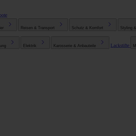
bote
er
Reisen & Transport
Schutz & Komfort
Styling 
Lackstifte
tung
Elektrik
Karosserie & Anbauteile
M