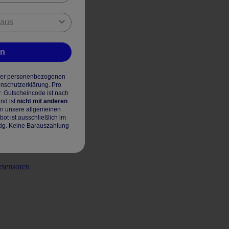
en
hrer personenbezogenen
enschutzerklärung. Pro
r. Gutscheincode ist nach
nd ist
nicht mit anderen
en unsere allgemeinen
t ist ausschließlich im
tig. Keine Barauszahlung
rsensoren