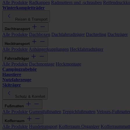
Alle Produkte
Radkappen
Radmuttern und -schrauben
Reifendruckko
Winterkompletträder
Reisen & Transport
Dachtransport
Alle Produkte
Dachboxen
Dachfahrradträger
Dachreling
Dachträger
Hecktransport
Alle Produkte
Anhängerkupplungen
Heckfahrradträger
Fahrradträger
Alle Produkte
Dachmontage
Heckmontage
Campingzubehör
Haustiere
Nutzfahrzeuge
Skiträger
Schutz & Komfort
Fußmatten
Alle Produkte
Gummifußmatten
Teppichfußmatten
Velours-Fußmatte
Kofferraum
Alle Produkte
Hundetransport
Kofferraum Organizer
Kofferraummat