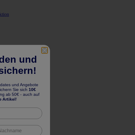
ktion
lden und
sichern!
pdates und Angebote
chern Sie sich
10€
ung ab 50€ - auch auf
e Artikel
!