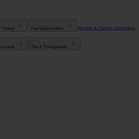
Hybrid & Elektro
Autopflege
& Tuning
Ford Merchandise
echanik
Öle & Flüssigkeiten