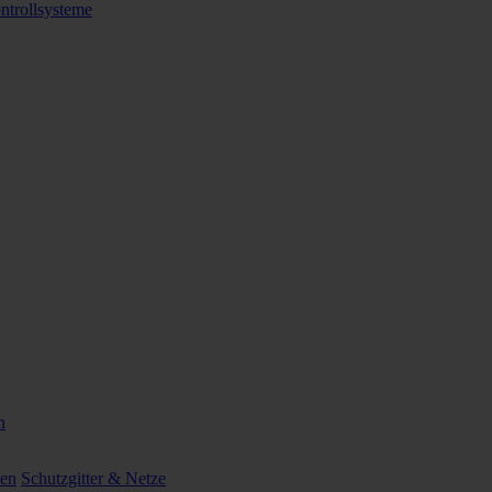
ntrollsysteme
n
ten
Schutzgitter & Netze