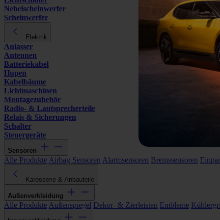
Nebelscheinwerfer
Scheinwerfer
Elektrik
Anlasser
Antennen
Batteriekabel
Hupen
Kabelbäume
Lichtmaschinen
Montagezubehör
Radio- & Lautsprecherteile
Relais & Sicherungen
Schalter
Steuergeräte
Sensoren
Alle Produkte
Airbag Sensoren
Alarmsensoren
Bremssensoren
Einpa
Karosserie & Anbauteile
Außenverkleidung
Alle Produkte
Außenspiegel
Dekor- & Zierleisten
Embleme
Kühlergri