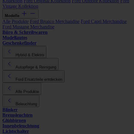
Kollektion
Ford Original Kollektion
Ford Outdoor Kollektion
Ford
Vintage Kollektion
Modelle
Alle Produkte
Ford Bronco Merchandise
Ford Capri Merchandise
Ford Mustang Merchandise
Büro & Schreibwaren
Modellautos
Geschenkefinder
Hybrid & Elektro
Autopflege & Reinigung
Ford Ersatzteile entdecken
Alle Produkte
Beleuchtung
Blinker
Bremsleuchten
Glühbirnen
Innenbeleuchtung
Lichtschalter