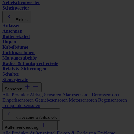
Nebelscheinwerfer
Scheinwerfer
Elektrik
Anlasser
Antennen
Batteriekabel
Hupen
Kabelbäume
Lichtmaschinen
Montagezubehör
Radio- & Lautsprecherteile
Relais & Sicherungen
Schalter
Steuergeräte
Sensoren
Alle Produkte
Airbag Sensoren
Alarmsensoren
Bremssensoren
Einparksensoren
Getriebesensoren
Motorsensoren
Regensensoren
Temperatursensoren
Karosserie & Anbauteile
Außenverkleidung
Alle Produkte
Außenspiegel
Dekor- & Zierleisten
Embleme