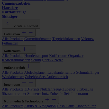
Campingzubehör
Haustiere
Nutzfahrzeuge
Skiträger
Schutz & Komfort
Fußmatten
Alle Produkte
Gummifußmatten
Teppichfußmatten
Velours-
Fußmatten
Kofferraum
Alle Produkte
Hundetransport
Kofferraum Organizer
Kofferraummatten
Schutzgitter & Netze
Außenbereich
Alle Produkte
Abdeckplanen
Ladekantenschutz
Schmutzfänger
Windabweiser
Zubehör-Sets Außenbereich
Innenraum
Alle Produkte
3D-Prints
Nutzfahrzeug-Zubehör
Sitzbezüge
Sitzraumtrenner
Sonnenschutz
Zubehör-Sets Innenraum
Multimedia & Technologie
Alle Produkte
Audio & Navigation
Dash Cams
Einparkhilfen