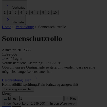
Vorherige
1
2
3
4
5
6
7
8
9
10
Nächste
Home
•
Verkleidung
•
Sonnenschutzrollo
Sonnenschutzrollo
Artikelnr.
2012558
1.399,00€
Auf Lager.
Voraussichtliche Lieferung: 11/08/2026
Obwohl unsere Originalteile so gefertigt werden, dass sie eine
möglichst lange Lebensdauer h...
Beschreibung lesen
Kompatibilitätsprüfung:
Kein Fahrzeug ausgewählt
Fahrzeug auswählen
Menge
Minus
Plus
In den Warenkorb -
1.399,00€
In den Warenkorb