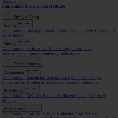
Handyzubehör
Pannenhilfe & Sicherheitsprodukte
Styling & Tuning
Styling
Alle Produkte
Einstiegsleisten
Lackstifte
Pedalaufsätze
Schaltknäufe
Seitenstreifen
Tuning
Alle Produkte
Performance Bremsbeläge
Performance
Bremsscheiben
Spurverbreiterung
Stoßdämpfer
Ford Merchandise
Accessoires
Alle Produkte
Badetücher
Regenschirme
Schlüsselanhänger
Sonnenbrillen
Taschen & Rucksäcke
Tassen
Trinkflaschen
Bekleidung
Alle Produkte
Basecaps
Beanies & Mützen
Socken
T-Shirts &
Hoodies
Kollektionen
Alle Produkte
Ford Built-Tough Kollektion
Ford Heritage