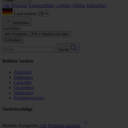
Filter
Alle Produkte
Kraftstofffilter
Luftfilter
Ölfilter
Pollenfilter
Land ändern
Schließen
Suchfilter:
Alle Produkte
FIN
Modell und Jahr
Schließen
Suche
Beliebte Suchen
Alufelgen
Fußmatten
Lackstifte
Dachreling
Sitzbezüge
Scheibenwischer
Suchvorschläge
Beliebte Kategorien
Alle Produkte ansehen