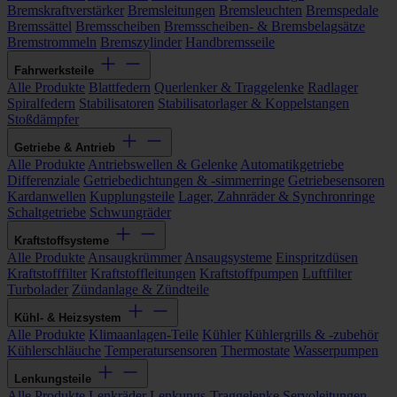
Bremskraftverstärker
Bremsleitungen
Bremsleuchten
Bremspedale
Bremssättel
Bremsscheiben
Bremsscheiben- & Bremsbelagsätze
Bremstrommeln
Bremszylinder
Handbremsseile
Fahrwerksteile
Alle Produkte
Blattfedern
Querlenker & Traggelenke
Radlager
Spiralfedern
Stabilisatoren
Stabilisatorlager & Koppelstangen
Stoßdämpfer
Getriebe & Antrieb
Alle Produkte
Antriebswellen & Gelenke
Automatikgetriebe
Differenziale
Getriebedichtungen & -simmerringe
Getriebesensoren
Kardanwellen
Kupplungsteile
Lager, Zahnräder & Synchronringe
Schaltgetriebe
Schwungräder
Kraftstoffsysteme
Alle Produkte
Ansaugkrümmer
Ansaugsysteme
Einspritzdüsen
Kraftstofffilter
Kraftstoffleitungen
Kraftstoffpumpen
Luftfilter
Turbolader
Zündanlage & Zündteile
Kühl- & Heizsystem
Alle Produkte
Klimaanlagen-Teile
Kühler
Kühlergrills & -zubehör
Kühlerschläuche
Temperatursensoren
Thermostate
Wasserpumpen
Lenkungsteile
Alle Produkte
Lenkräder
Lenkungs-Traggelenke
Servoleitungen