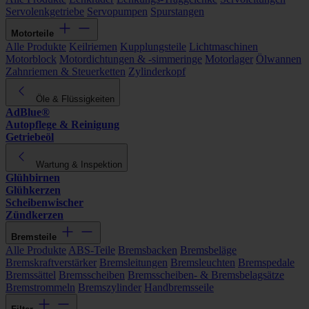
Servolenkgetriebe
Servopumpen
Spurstangen
Motorteile
Alle Produkte
Keilriemen
Kupplungsteile
Lichtmaschinen
Motorblock
Motordichtungen & -simmeringe
Motorlager
Ölwannen
Zahnriemen & Steuerketten
Zylinderkopf
Öle & Flüssigkeiten
AdBlue®
Autopflege & Reinigung
Getriebeöl
Wartung & Inspektion
Glühbirnen
Glühkerzen
Scheibenwischer
Zündkerzen
Bremsteile
Alle Produkte
ABS-Teile
Bremsbacken
Bremsbeläge
Bremskraftverstärker
Bremsleitungen
Bremsleuchten
Bremspedale
Bremssättel
Bremsscheiben
Bremsscheiben- & Bremsbelagsätze
Bremstrommeln
Bremszylinder
Handbremsseile