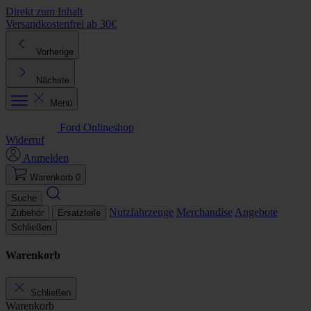
Direkt zum Inhalt
Versandkostenfrei ab 30€
K
Vorherige
Nächste
Menü
Ford Onlineshop
Widerruf
Anmelden
Warenkorb
0
Suche
Nutzfahrzeuge
Merchandise
Angebote
Zubehör
Ersatzteile
Schließen
Warenkorb
Schließen
Warenkorb