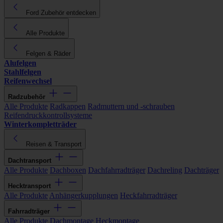
Ford Zubehör entdecken
Alle Produkte
Felgen & Räder
Alufelgen
Stahlfelgen
Reifenwechsel
Radzubehör
Alle Produkte
Radkappen
Radmuttern und -schrauben
Reifendruckkontrollsysteme
Winterkompletträder
Reisen & Transport
Dachtransport
Alle Produkte
Dachboxen
Dachfahrradträger
Dachreling
Dachträger
Hecktransport
Alle Produkte
Anhängerkupplungen
Heckfahrradträger
Fahrradträger
Alle Produkte
Dachmontage
Heckmontage