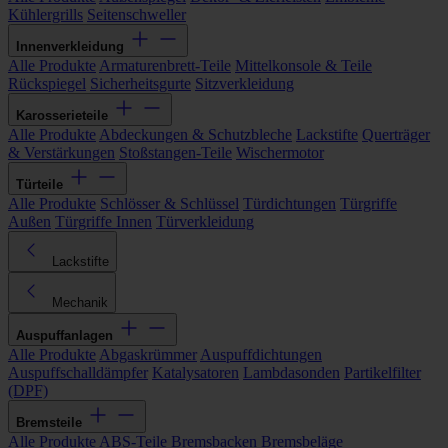
Kühlergrills
Seitenschweller
Innenverkleidung
Alle Produkte
Armaturenbrett-Teile
Mittelkonsole & Teile
Rückspiegel
Sicherheitsgurte
Sitzverkleidung
Karosserieteile
Alle Produkte
Abdeckungen & Schutzbleche
Lackstifte
Querträger
& Verstärkungen
Stoßstangen-Teile
Wischermotor
Türteile
Alle Produkte
Schlösser & Schlüssel
Türdichtungen
Türgriffe
Außen
Türgriffe Innen
Türverkleidung
Lackstifte
Mechanik
Auspuffanlagen
Alle Produkte
Abgaskrümmer
Auspuffdichtungen
Auspuffschalldämpfer
Katalysatoren
Lambdasonden
Partikelfilter
(DPF)
Bremsteile
Alle Produkte
ABS-Teile
Bremsbacken
Bremsbeläge