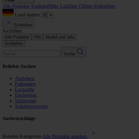
Filter
Alle Produkte
Kraftstofffilter
Luftfilter
Ölfilter
Pollenfilter
Land ändern
Schließen
Suchfilter:
Alle Produkte
FIN
Modell und Jahr
Schließen
Suche
Beliebte Suchen
Alufelgen
Fußmatten
Lackstifte
Dachreling
Sitzbezüge
Scheibenwischer
Suchvorschläge
Beliebte Kategorien
Alle Produkte ansehen