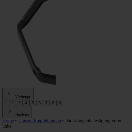
Vorherige
1
2
3
4
5
6
7
8
9
Nächste
Home
•
Unsere Empfehlungen
•
Stoßstangenbefestigung vorne
links