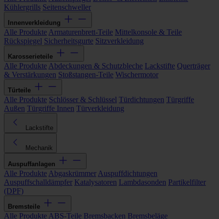
Kühlergrills
Seitenschweller
Innenverkleidung
Alle Produkte
Armaturenbrett-Teile
Mittelkonsole & Teile
Rückspiegel
Sicherheitsgurte
Sitzverkleidung
Karosserieteile
Alle Produkte
Abdeckungen & Schutzbleche
Lackstifte
Querträger
& Verstärkungen
Stoßstangen-Teile
Wischermotor
Türteile
Alle Produkte
Schlösser & Schlüssel
Türdichtungen
Türgriffe
Außen
Türgriffe Innen
Türverkleidung
Lackstifte
Mechanik
Auspuffanlagen
Alle Produkte
Abgaskrümmer
Auspuffdichtungen
Auspuffschalldämpfer
Katalysatoren
Lambdasonden
Partikelfilter
(DPF)
Bremsteile
Alle Produkte
ABS-Teile
Bremsbacken
Bremsbeläge