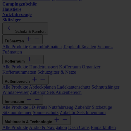
Campingzubehör
Haustiere
Nutzfahrzeuge
Skiträger
Schutz & Komfort
Fußmatten
Alle Produkte
Gummifußmatten
Teppichfußmatten
Velours-
Fußmatten
Kofferraum
Alle Produkte
Hundetransport
Kofferraum Organizer
Kofferraummatten
Schutzgitter & Netze
Außenbereich
Alle Produkte
Abdeckplanen
Ladekantenschutz
Schmutzfänger
Windabweiser
Zubehör-Sets Außenbereich
Innenraum
Alle Produkte
3D-Prints
Nutzfahrzeug-Zubehör
Sitzbezüge
Sitzraumtrenner
Sonnenschutz
Zubehör-Sets Innenraum
Multimedia & Technologie
Alle Produkte
Audio & Navigation
Dash Cams
Einparkhilfen