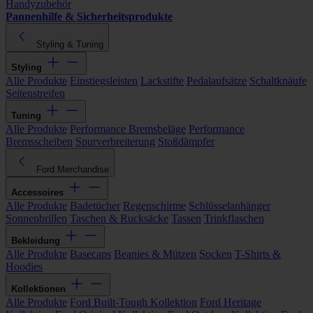
Handyzubehör
Pannenhilfe & Sicherheitsprodukte
Styling & Tuning
Styling
Alle Produkte
Einstiegsleisten
Lackstifte
Pedalaufsätze
Schaltknäufe
Seitenstreifen
Tuning
Alle Produkte
Performance Bremsbeläge
Performance
Bremsscheiben
Spurverbreiterung
Stoßdämpfer
Ford Merchandise
Accessoires
Alle Produkte
Badetücher
Regenschirme
Schlüsselanhänger
Sonnenbrillen
Taschen & Rucksäcke
Tassen
Trinkflaschen
Bekleidung
Alle Produkte
Basecaps
Beanies & Mützen
Socken
T-Shirts &
Hoodies
Kollektionen
Alle Produkte
Ford Built-Tough Kollektion
Ford Heritage