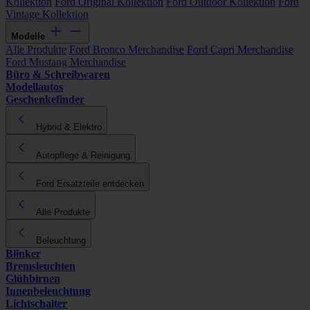
Kollektion
Ford Original Kollektion
Ford Outdoor Kollektion
Ford
Vintage Kollektion
Modelle
Alle Produkte
Ford Bronco Merchandise
Ford Capri Merchandise
Ford Mustang Merchandise
Büro & Schreibwaren
Modellautos
Geschenkefinder
Hybrid & Elektro
Autopflege & Reinigung
Ford Ersatzteile entdecken
Alle Produkte
Beleuchtung
Blinker
Bremsleuchten
Glühbirnen
Innenbeleuchtung
Lichtschalter