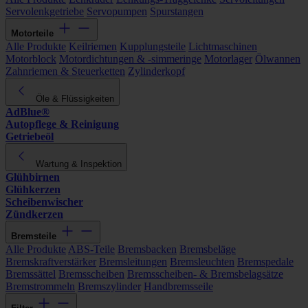
Servolenkgetriebe
Servopumpen
Spurstangen
Motorteile
Alle Produkte
Keilriemen
Kupplungsteile
Lichtmaschinen
Motorblock
Motordichtungen & -simmeringe
Motorlager
Ölwannen
Zahnriemen & Steuerketten
Zylinderkopf
Öle & Flüssigkeiten
AdBlue®
Autopflege & Reinigung
Getriebeöl
Wartung & Inspektion
Glühbirnen
Glühkerzen
Scheibenwischer
Zündkerzen
Bremsteile
Alle Produkte
ABS-Teile
Bremsbacken
Bremsbeläge
Bremskraftverstärker
Bremsleitungen
Bremsleuchten
Bremspedale
Bremssättel
Bremsscheiben
Bremsscheiben- & Bremsbelagsätze
Bremstrommeln
Bremszylinder
Handbremsseile