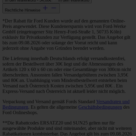
In den Warenkorb -
34,00€
In den Warenkorb
Rechtliche Hinweise
*Der Rabatt für Ford Kunden wurde auf den genannten Online-
Preis angewendet. Diese Kundenersparnis wird von Ford-Werke
GmbH (eingetragener Sitz Henry-Ford-Straße 1, 50735 Köln)
exklusiv für Privatkunden zur Verfügung gestellt. Das Angebot gilt
bis zum 09.08.2026 oder solange der Vorrat reicht und kann
jederzeit ohne Angabe von Gründen beendet werden.
Die Lieferung innerhalb Deutschlands erfolgt versandkostenfrei,
sofern der Bestellwert über 30€ liegt und die Abmessungen des
Artikels 120 x 60 x 60 cm oder eine Gesamtlänge von 300cm nicht
überschreiten. Ansonsten fallen Versandgebühren zwischen 3,95€
und 80€ an. Unabhängig vom Mindestbestellwert entstehen beim
Versand nach Österreich Kosten zwischen 5,95€ und 80€ . Ein
Express-Versand nach Österreich ist aktuell leider nicht möglich.
Verpackung und Versand gemäß Fords Standard
Versandraten und
Bedingungen
. Es gelten die allgemeine
Geschäftsbedingungen
des
Ford Onlineshops.
**Die Rabattcodes ERSATZ20 und SUN25 gelten nur für
ausgewählte Produkte und sind miteinander, aber nicht mit weiteren
Rabattkationen kombinierbar. Das Angebot gilt bis zum 09.08.2026