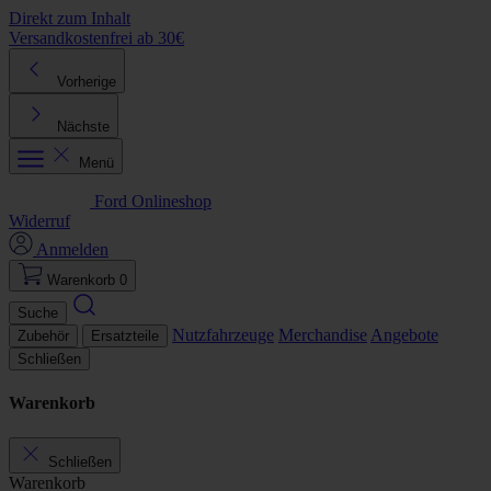
Direkt zum Inhalt
Versandkostenfrei ab 30€
K
Vorherige
Nächste
Menü
Ford Onlineshop
Widerruf
Anmelden
Warenkorb
0
Suche
Nutzfahrzeuge
Merchandise
Angebote
Zubehör
Ersatzteile
Schließen
Warenkorb
Schließen
Warenkorb