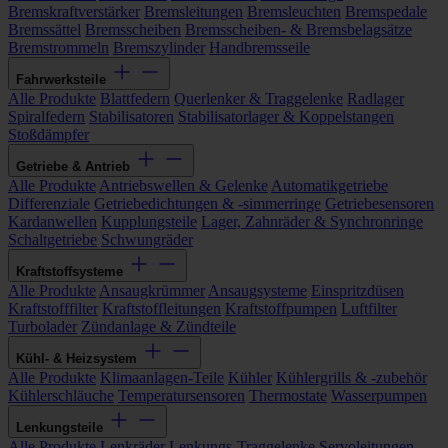
Bremskraftverstärker
Bremsleitungen
Bremsleuchten
Bremspedale
Bremssättel
Bremsscheiben
Bremsscheiben- & Bremsbelagsätze
Bremstrommeln
Bremszylinder
Handbremsseile
Fahrwerksteile
Alle Produkte
Blattfedern
Querlenker & Traggelenke
Radlager
Spiralfedern
Stabilisatoren
Stabilisatorlager & Koppelstangen
Stoßdämpfer
Getriebe & Antrieb
Alle Produkte
Antriebswellen & Gelenke
Automatikgetriebe
Differenziale
Getriebedichtungen & -simmerringe
Getriebesensoren
Kardanwellen
Kupplungsteile
Lager, Zahnräder & Synchronringe
Schaltgetriebe
Schwungräder
Kraftstoffsysteme
Alle Produkte
Ansaugkrümmer
Ansaugsysteme
Einspritzdüsen
Kraftstofffilter
Kraftstoffleitungen
Kraftstoffpumpen
Luftfilter
Turbolader
Zündanlage & Zündteile
Kühl- & Heizsystem
Alle Produkte
Klimaanlagen-Teile
Kühler
Kühlergrills & -zubehör
Kühlerschläuche
Temperatursensoren
Thermostate
Wasserpumpen
Lenkungsteile
Alle Produkte
Lenkräder
Lenkungs-Traggelenke
Servoleitungen