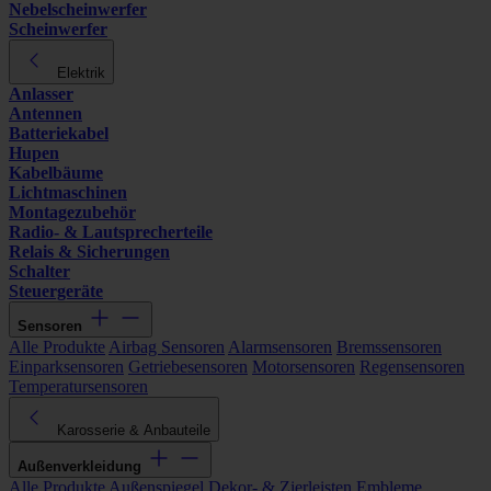
Nebelscheinwerfer
Scheinwerfer
Elektrik
Anlasser
Antennen
Batteriekabel
Hupen
Kabelbäume
Lichtmaschinen
Montagezubehör
Radio- & Lautsprecherteile
Relais & Sicherungen
Schalter
Steuergeräte
Sensoren
Alle Produkte
Airbag Sensoren
Alarmsensoren
Bremssensoren
Einparksensoren
Getriebesensoren
Motorsensoren
Regensensoren
Temperatursensoren
Karosserie & Anbauteile
Außenverkleidung
Alle Produkte
Außenspiegel
Dekor- & Zierleisten
Embleme