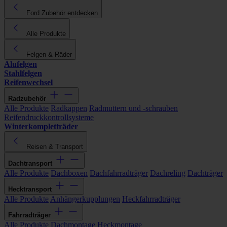
Ford Zubehör entdecken
Alle Produkte
Felgen & Räder
Alufelgen
Stahlfelgen
Reifenwechsel
Radzubehör
Alle Produkte
Radkappen
Radmuttern und -schrauben
Reifendruckkontrollsysteme
Winterkompletträder
Reisen & Transport
Dachtransport
Alle Produkte
Dachboxen
Dachfahrradträger
Dachreling
Dachträger
Hecktransport
Alle Produkte
Anhängerkupplungen
Heckfahrradträger
Fahrradträger
Alle Produkte
Dachmontage
Heckmontage