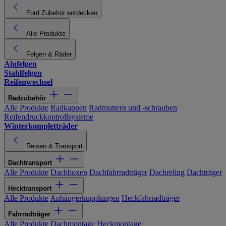
Ford Zubehör entdecken
Alle Produkte
Felgen & Räder
Alufelgen
Stahlfelgen
Reifenwechsel
Radzubehör
Alle Produkte
Radkappen
Radmuttern und -schrauben
Reifendruckkontrollsysteme
Winterkompletträder
Reisen & Transport
Dachtransport
Alle Produkte
Dachboxen
Dachfahrradträger
Dachreling
Dachträger
Hecktransport
Alle Produkte
Anhängerkupplungen
Heckfahrradträger
Fahrradträger
Alle Produkte
Dachmontage
Heckmontage