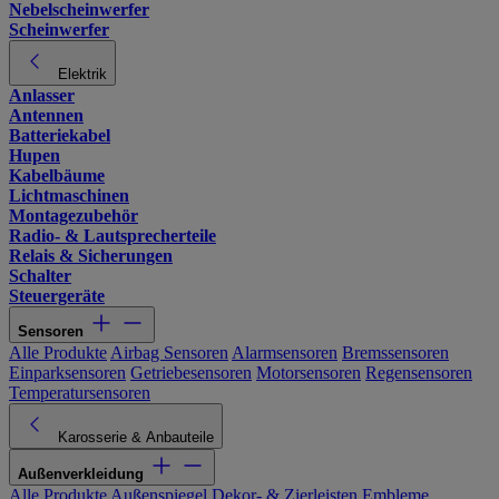
Nebelscheinwerfer
Scheinwerfer
Elektrik
Anlasser
Antennen
Batteriekabel
Hupen
Kabelbäume
Lichtmaschinen
Montagezubehör
Radio- & Lautsprecherteile
Relais & Sicherungen
Schalter
Steuergeräte
Sensoren
Alle Produkte
Airbag Sensoren
Alarmsensoren
Bremssensoren
Einparksensoren
Getriebesensoren
Motorsensoren
Regensensoren
Temperatursensoren
Karosserie & Anbauteile
Außenverkleidung
Alle Produkte
Außenspiegel
Dekor- & Zierleisten
Embleme