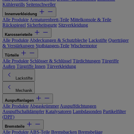
Kühlergrills
Seitenschweller
Innenverkleidung
Alle Produkte
Armaturenbrett-Teile
Mittelkonsole & Teile
Rückspiegel
Sicherheitsgurte
Sitzverkleidung
Karosserieteile
Alle Produkte
Abdeckungen & Schutzbleche
Lackstifte
Querträger
& Verstärkungen
Stoßstangen-Teile
Wischermotor
Türteile
Alle Produkte
Schlösser & Schlüssel
Türdichtungen
Türgriffe
Außen
Türgriffe Innen
Türverkleidung
Lackstifte
Mechanik
Auspuffanlagen
Alle Produkte
Abgaskrümmer
Auspuffdichtungen
Auspuffschalldämpfer
Katalysatoren
Lambdasonden
Partikelfilter
(DPF)
Bremsteile
Alle Produkte
ABS-Teile
Bremsbacken
Bremsbeläge