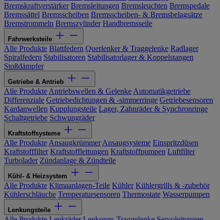
Bremskraftverstärker
Bremsleitungen
Bremsleuchten
Bremspedale
Bremssättel
Bremsscheiben
Bremsscheiben- & Bremsbelagsätze
Bremstrommeln
Bremszylinder
Handbremsseile
Fahrwerksteile
Alle Produkte
Blattfedern
Querlenker & Traggelenke
Radlager
Spiralfedern
Stabilisatoren
Stabilisatorlager & Koppelstangen
Stoßdämpfer
Getriebe & Antrieb
Alle Produkte
Antriebswellen & Gelenke
Automatikgetriebe
Differenziale
Getriebedichtungen & -simmerringe
Getriebesensoren
Kardanwellen
Kupplungsteile
Lager, Zahnräder & Synchronringe
Schaltgetriebe
Schwungräder
Kraftstoffsysteme
Alle Produkte
Ansaugkrümmer
Ansaugsysteme
Einspritzdüsen
Kraftstofffilter
Kraftstoffleitungen
Kraftstoffpumpen
Luftfilter
Turbolader
Zündanlage & Zündteile
Kühl- & Heizsystem
Alle Produkte
Klimaanlagen-Teile
Kühler
Kühlergrills & -zubehör
Kühlerschläuche
Temperatursensoren
Thermostate
Wasserpumpen
Lenkungsteile
Alle Produkte
Lenkräder
Lenkungs-Traggelenke
Servoleitungen