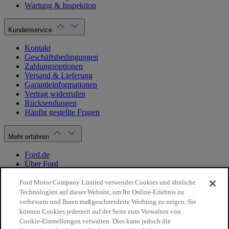
Wartung & Inspektion
Kundenservice
Kontakt
Geschäftsbedingungen
Zahlungsoptionen
Versand & Lieferung
Garantieinformationen
Vertrag widerrufen
Rücksendungen
Häufig gestellte Fragen
Mehr erfahren
Ford.de
Über Ford
Cookie Richtlinien
Datenschutzbestimmungen
Ford Motor Company Limited verwendet Cookies und ähnliche
Impressum
Technologien auf dieser Website, um Ihr Online-Erlebnis zu
verbessern und Ihnen maßgeschneiderte Werbung zu zeigen. Sie
können Cookies jederzeit auf der Seite zum Verwalten von
Mein Konto
Cookie-Einstellungen verwalten. Dies kann jedoch die