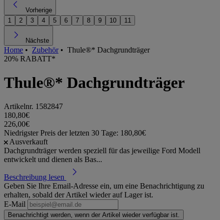
Vorherige
1
2
3
4
5
6
7
8
9
10
11
Nächste
Home
•
Zubehör
•
Thule®* Dachgrundträger
20% RABATT*
Thule®* Dachgrundträger
Artikelnr.
1582847
180,80€
226,00€
Niedrigster Preis der letzten 30 Tage: 180,80€
Ausverkauft
Dachgrundträger werden speziell für das jeweilige Ford Modell
entwickelt und dienen als Bas...
Beschreibung lesen
Geben Sie Ihre Email-Adresse ein, um eine Benachrichtigung zu
erhalten, sobald der Artikel wieder auf Lager ist.
E-Mail
Benachrichtigt werden, wenn der Artikel wieder verfügbar ist.