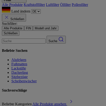
Filter
Alle Produkte
Kraftstofffilter
Luftfilter
Ölfilter
Pollenfilter
Land ändern
Schließen
Suchfilter:
Alle Produkte
FIN
Modell und Jahr
Schließen
Suche
Beliebte Suchen
Alufelgen
Fußmatten
Lackstifte
Dachreling
Sitzbezüge
Scheibenwischer
Suchvorschläge
Beliebte Kategorien
Alle Produkte ansehen