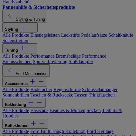
Handyzubehör
Pannenhilfe & Sicherheitsprodukte
Styling & Tuning
Styling
Alle Produkte
Einstiegsleisten
Lackstifte
Pedalaufsätze
Schaltknäufe
Seitenstreifen
Tuning
Alle Produkte
Performance Bremsbeläge
Performance
Bremsscheiben
Spurverbreiterung
Stoßdämpfer
Ford Merchandise
Accessoires
Alle Produkte
Badetücher
Regenschirme
Schlüsselanhänger
Sonnenbrillen
Taschen & Rucksäcke
Tassen
Trinkflaschen
Bekleidung
Alle Produkte
Basecaps
Beanies & Mützen
Socken
T-Shirts &
Hoodies
Kollektionen
Alle Produkte
Ford Built-Tough Kollektion
Ford Heritage