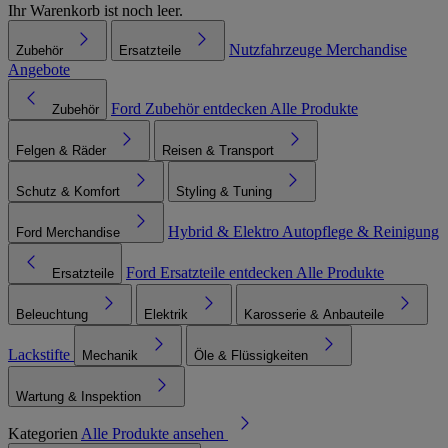
Ihr Warenkorb ist noch leer.
Nutzfahrzeuge
Merchandise
Zubehör
Ersatzteile
Angebote
Ford Zubehör entdecken
Alle Produkte
Zubehör
Felgen & Räder
Reisen & Transport
Schutz & Komfort
Styling & Tuning
Hybrid & Elektro
Autopflege & Reinigung
Ford Merchandise
Ford Ersatzteile entdecken
Alle Produkte
Ersatzteile
Beleuchtung
Elektrik
Karosserie & Anbauteile
Lackstifte
Mechanik
Öle & Flüssigkeiten
Wartung & Inspektion
Kategorien
Alle Produkte ansehen