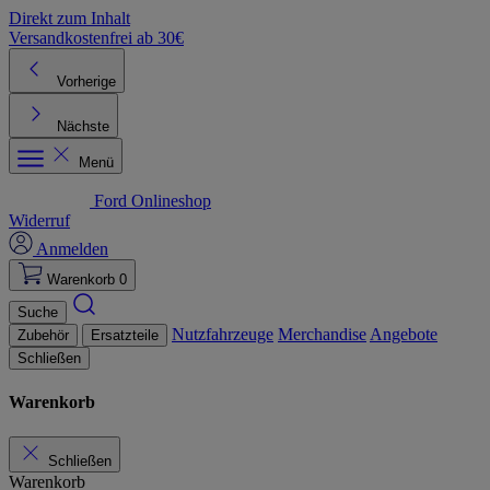
Direkt zum Inhalt
Versandkostenfrei ab 30€
K
Vorherige
Nächste
Menü
Ford Onlineshop
Widerruf
Anmelden
Warenkorb
0
Suche
Nutzfahrzeuge
Merchandise
Angebote
Zubehör
Ersatzteile
Schließen
Warenkorb
Schließen
Warenkorb