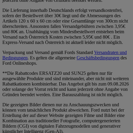
jederzeit ohne Angabe von Gründen beendet werden.
Die Lieferung innerhalb Deutschlands erfolgt versandkostenfrei,
sofern der Bestellwert über 30€ liegt und die Abmessungen des
Artikels 120 x 60 x 60 cm oder eine Gesamtlänge von 300cm nicht
überschreiten. Ansonsten fallen Versandgebühren zwischen 3,95€
und 80€ an. Unabhängig vom Mindestbestellwert entstehen beim
Versand nach Österreich Kosten zwischen 5,95€ und 80€ . Ein
Express-Versand nach Österreich ist aktuell leider nicht möglich.
Verpackung und Versand gemäß Fords Standard
Versandraten und
Bedingungen
. Es gelten die allgemeine
Geschäftsbedingungen
des
Ford Onlineshops.
**Die Rabattcodes ERSATZ20 und SUN25 gelten nur für
ausgewählte Produkte und sind miteinander, aber nicht mit weiteren
Rabattkationen kombinierbar. Das Angebot gilt bis zum 09.08.2026
oder solange der Vorrat reicht und kann jederzeit ohne Angabe von
Gründen beendet werden. Eine Barauszahlung ist nicht möglich.
Die gezeigten Bilder dienen nur zu Anschauungszwecken und
können vom tatsächlichen Produkt abweichen. Ford nutzt bei der
Erstellung der auf dieser Website gezeigten Filme und Bilder eine
Kombination aus traditioneller Fotografie, computergenerierten
Bildern (CGI) von digitalen Fahrzeugmodellen und generativer
künstlicher Intelligenz (Gen-AI).