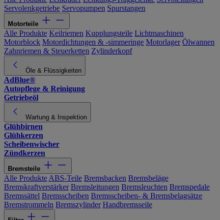
Servolenkgetriebe
Servopumpen
Spurstangen
Motorteile
Alle Produkte
Keilriemen
Kupplungsteile
Lichtmaschinen
Motorblock
Motordichtungen & -simmeringe
Motorlager
Ölwannen
Zahnriemen & Steuerketten
Zylinderkopf
Öle & Flüssigkeiten
AdBlue®
Autopflege & Reinigung
Getriebeöl
Wartung & Inspektion
Glühbirnen
Glühkerzen
Scheibenwischer
Zündkerzen
Bremsteile
Alle Produkte
ABS-Teile
Bremsbacken
Bremsbeläge
Bremskraftverstärker
Bremsleitungen
Bremsleuchten
Bremspedale
Bremssättel
Bremsscheiben
Bremsscheiben- & Bremsbelagsätze
Bremstrommeln
Bremszylinder
Handbremsseile