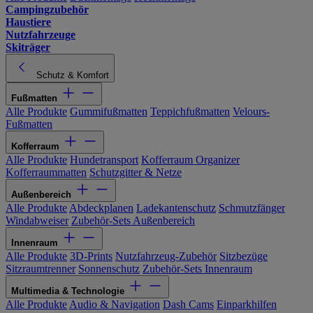
Campingzubehör
Haustiere
Nutzfahrzeuge
Skiträger
Schutz & Komfort
Fußmatten
Alle Produkte
Gummifußmatten
Teppichfußmatten
Velours-
Fußmatten
Kofferraum
Alle Produkte
Hundetransport
Kofferraum Organizer
Kofferraummatten
Schutzgitter & Netze
Außenbereich
Alle Produkte
Abdeckplanen
Ladekantenschutz
Schmutzfänger
Windabweiser
Zubehör-Sets Außenbereich
Innenraum
Alle Produkte
3D-Prints
Nutzfahrzeug-Zubehör
Sitzbezüge
Sitzraumtrenner
Sonnenschutz
Zubehör-Sets Innenraum
Multimedia & Technologie
Alle Produkte
Audio & Navigation
Dash Cams
Einparkhilfen