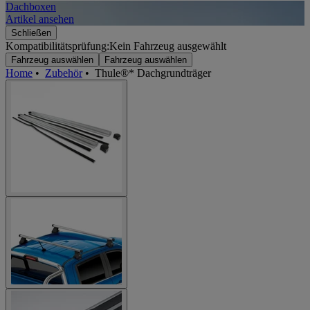
Dachboxen
A
Artikel ansehen
A
Schließen
Kompatibilitätsprüfung:
Kein Fahrzeug ausgewählt
Fahrzeug auswählen
Fahrzeug auswählen
Home
•
Zubehör
•
Thule®* Dachgrundträger