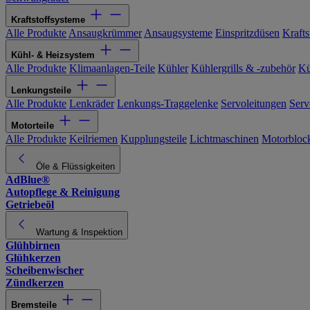
Kraftstoffsysteme
Alle Produkte
Ansaugkrümmer
Ansaugsysteme
Einspritzdüsen
Kraftst
Kühl- & Heizsystem
Alle Produkte
Klimaanlagen-Teile
Kühler
Kühlergrills & -zubehör
Kü
Lenkungsteile
Alle Produkte
Lenkräder
Lenkungs-Traggelenke
Servoleitungen
Serv
Motorteile
Alle Produkte
Keilriemen
Kupplungsteile
Lichtmaschinen
Motorbloc
Öle & Flüssigkeiten
AdBlue®
Autopflege & Reinigung
Getriebeöl
Wartung & Inspektion
Glühbirnen
Glühkerzen
Scheibenwischer
Zündkerzen
Bremsteile