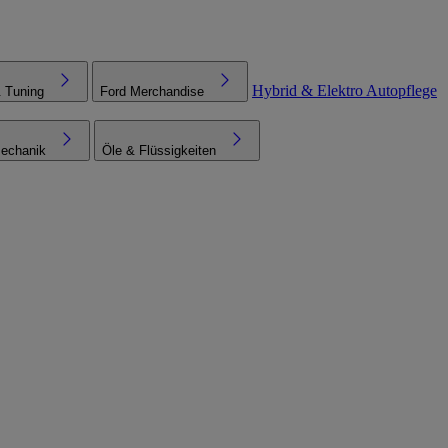
Hybrid & Elektro
Autopflege
& Tuning
Ford Merchandise
echanik
Öle & Flüssigkeiten