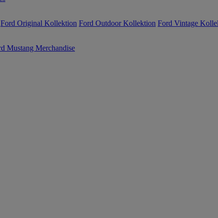
Ford Original Kollektion
Ford Outdoor Kollektion
Ford Vintage Kolle
rd Mustang Merchandise
Jetzt anme
10€ Rabatt 
Erhalten Sie die neuesten U
vom Ford Onlineshop und si
Rabatt
auf Ihre erste Bestell
bereits reduziert