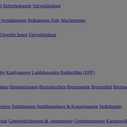
l
Sicherheitsgurte
Sitzverkleidung
 Verstärkungen
Stoßstangen-Teile
Wischermotor
Türgriffe Innen
Türverkleidung
fer
Katalysatoren
Lambdasonden
Partikelfilter (DPF)
ärker
Bremsleitungen
Bremsleuchten
Bremspedale
Bremssättel
Bremss
federn
Stabilisatoren
Stabilisatorlager & Koppelstangen
Stoßdämpfer
ziale
Getriebedichtungen & -simmerringe
Getriebesensoren
Kardanwel