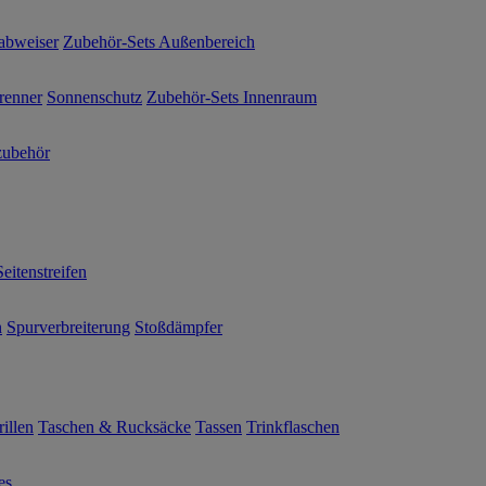
abweiser
Zubehör-Sets Außenbereich
renner
Sonnenschutz
Zubehör-Sets Innenraum
ubehör
Seitenstreifen
n
Spurverbreiterung
Stoßdämpfer
illen
Taschen & Rucksäcke
Tassen
Trinkflaschen
es