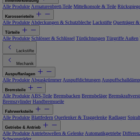
Innenverkleidung
Alle Produkte
Armaturenbrett-Teile
Mittelkonsole & Teile
Rückspiege
Karosserieteile
Alle Produkte
Abdeckungen & Schutzbleche
Lackstifte
Querträger &
Türteile
Alle Produkte
Schlösser & Schlüssel
Türdichtungen
Türgriffe Außen
Lackstifte
Mechanik
Auspuffanlagen
Alle Produkte
Abgaskrümmer
Auspuffdichtungen
Auspuffschalldämp
Bremsteile
Alle Produkte
ABS-Teile
Bremsbacken
Bremsbeläge
Bremskraftverst
Bremszylinder
Handbremsseile
Fahrwerksteile
Alle Produkte
Blattfedern
Querlenker & Traggelenke
Radlager
Spiral
Getriebe & Antrieb
Alle Produkte
Antriebswellen & Gelenke
Automatikgetriebe
Differen
Schwungräder