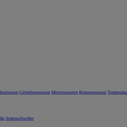
Anmeld
Informationen zur Verarbeitung I
Daten finden Sie in unserer Dat
Einkauf nur ein Gutschein einlösba
der Anmeldung für 60 Tage gültig u
Rabattcodes
einlösbar. Es gelt
Geschäftsbedingungen. Das Angebo
Ford Onlineshop (shop.ford.de) gül
möglich.
rksensoren
Getriebesensoren
Motorsensoren
Regensensoren
Temperatu
lls
Seitenschweller