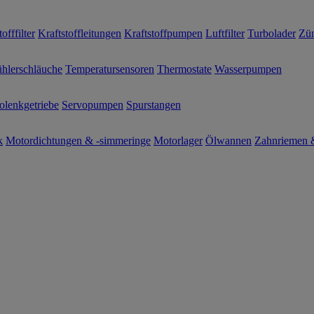
offfilter
Kraftstoffleitungen
Kraftstoffpumpen
Luftfilter
Turbolader
Zün
hlerschläuche
Temperatursensoren
Thermostate
Wasserpumpen
olenkgetriebe
Servopumpen
Spurstangen
k
Motordichtungen & -simmeringe
Motorlager
Ölwannen
Zahnriemen &