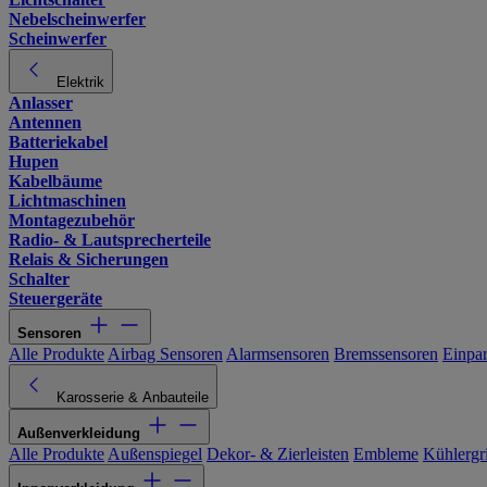
Nebelscheinwerfer
Scheinwerfer
Elektrik
Anlasser
Antennen
Batteriekabel
Hupen
Kabelbäume
Lichtmaschinen
Montagezubehör
Radio- & Lautsprecherteile
Relais & Sicherungen
Schalter
Steuergeräte
Sensoren
Alle Produkte
Airbag Sensoren
Alarmsensoren
Bremssensoren
Einpa
Karosserie & Anbauteile
Außenverkleidung
Alle Produkte
Außenspiegel
Dekor- & Zierleisten
Embleme
Kühlergri