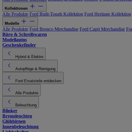
Kollektionen
Alle Produkte
Ford Built-Tough Kollektion
Ford Heritage Kollektion
Modelle
Alle Produkte
Ford Bronco Merchandise
Ford Capri Merchandise
Fo
Büro & Schreibwaren
Modellautos
Geschenkefinder
Hybrid & Elektro
Autopflege & Reinigung
Ford Ersatzteile entdecken
Alle Produkte
Beleuchtung
Blinker
Bremsleuchten
Glühbirnen
Innenbeleuchtung
Lichtschalter