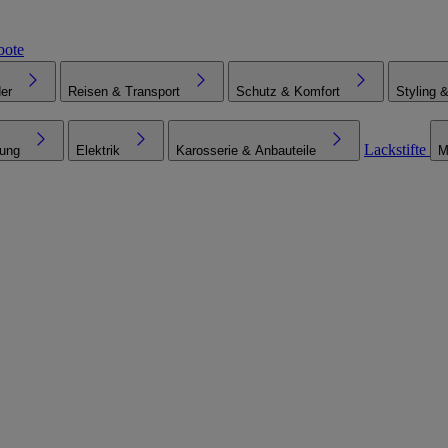
bote
er
Reisen & Transport
Schutz & Komfort
Styling 
Lackstifte
tung
Elektrik
Karosserie & Anbauteile
M