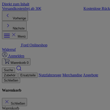
Direkt zum Inhalt
Versandkostenfrei ab 30€
Kostenlose Rüc
Vorherige
Nächste
Menü
Ford Onlineshop
Widerruf
Anmelden
Warenkorb
0
Suche
Nutzfahrzeuge
Merchandise
Angebote
Zubehör
Ersatzteile
Schließen
Warenkorb
Schließen
Warenkorb