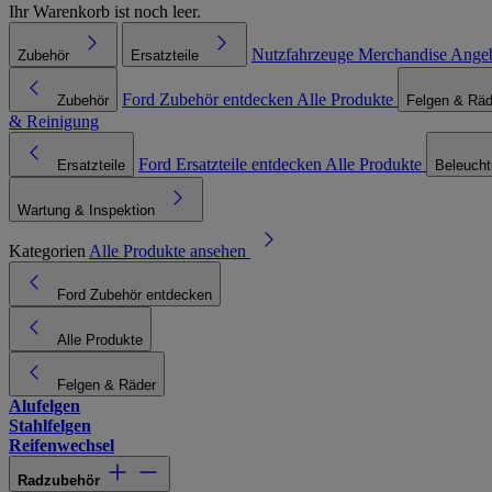
Ihr Warenkorb ist noch leer.
Nutzfahrzeuge
Merchandise
Ange
Zubehör
Ersatzteile
Ford Zubehör entdecken
Alle Produkte
Zubehör
Felgen & Räd
& Reinigung
Ford Ersatzteile entdecken
Alle Produkte
Ersatzteile
Beleuch
Wartung & Inspektion
Kategorien
Alle Produkte ansehen
Ford Zubehör entdecken
Alle Produkte
Felgen & Räder
Alufelgen
Stahlfelgen
Reifenwechsel
Radzubehör