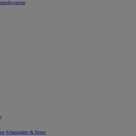
ntrollsysteme
n
ten
Schutzgitter & Netze