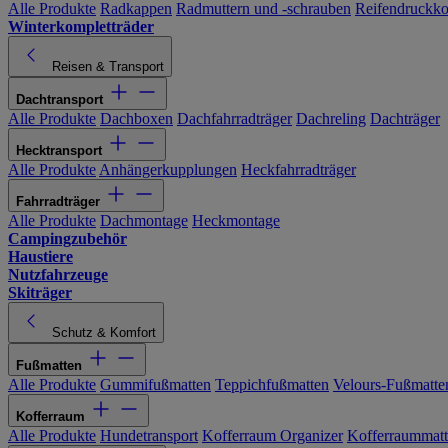
Alle Produkte
Radkappen
Radmuttern und -schrauben
Reifendruckko
Winterkompletträder
Reisen & Transport
Dachtransport
Alle Produkte
Dachboxen
Dachfahrradträger
Dachreling
Dachträger
Hecktransport
Alle Produkte
Anhängerkupplungen
Heckfahrradträger
Fahrradträger
Alle Produkte
Dachmontage
Heckmontage
Campingzubehör
Haustiere
Nutzfahrzeuge
Skiträger
Schutz & Komfort
Fußmatten
Alle Produkte
Gummifußmatten
Teppichfußmatten
Velours-Fußmatte
Kofferraum
Alle Produkte
Hundetransport
Kofferraum Organizer
Kofferraummat