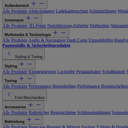
Außenbereich
Alle Produkte
Abdeckplanen
Ladekantenschutz
Schmutzfänger
Wind
Innenraum
Alle Produkte
3D-Prints
Nutzfahrzeug-Zubehör
Sitzbezüge
Sitzraumt
Multimedia & Technologie
Alle Produkte
Audio & Navigation
Dash Cams
Einparkhilfen
Handyz
Pannenhilfe & Sicherheitsprodukte
Styling & Tuning
Styling
Alle Produkte
Einstiegsleisten
Lackstifte
Pedalaufsätze
Schaltknäufe
Tuning
Alle Produkte
Performance Bremsbeläge
Performance Bremsscheibe
Ford Merchandise
Accessoires
Alle Produkte
Badetücher
Regenschirme
Schlüsselanhänger
Sonnenbr
Bekleidung
Alle Produkte
Basecaps
Beanies & Mützen
Socken
T-Shirts & Hoodi