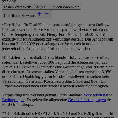
237,00€
In den Warenkorb -
237,00€
In den Warenkorb
Rechtliche Hinweise
*Der Rabatt für Ford Kunden wurde auf den genannten Online-
Preis angewendet. Diese Kundenersparnis wird von Ford-Werke
GmbH (eingetragener Sitz Henry-Ford-Straße 1, 50735 Köln)
exklusiv für Privatkunden zur Verfügung gestellt. Das Angebot gilt
bis zum 31.08.2026 oder solange der Vorrat reicht und kann
jederzeit ohne Angabe von Gründen beendet werden.
Die Lieferung innerhalb Deutschlands erfolgt versandkostenfrei,
sofern der Bestellwert über 30€ liegt und die Abmessungen des
Artikels 120 x 60 x 60 cm oder eine Gesamtlänge von 300cm nicht
überschreiten. Ansonsten fallen Versandgebühren zwischen 3,95€
und 80€ an. Unabhängig vom Mindestbestellwert entstehen beim
Versand nach Österreich Kosten zwischen 5,95€ und 80€ . Ein
Express-Versand nach Österreich ist aktuell leider nicht möglich.
Verpackung und Versand gemäß Fords Standard
Versandraten und
Bedingungen
. Es gelten die allgemeine
Geschäftsbedingungen
des
Ford Onlineshops.
**Die Rabattcodes ERSATZ20, SUN10 und SUN20 gelten nur für