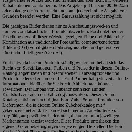
ausgewählte Produkte und sind miteinander, aber nicht mit weiteren
Rabattkationen kombinierbar. Das Angebot gilt bis zum 09.08.2026
oder solange der Vorrat reicht und kann jederzeit ohne Angabe von
Gründen beendet werden. Eine Barauszahlung ist nicht möglich.
Die gezeigten Bilder dienen nur zu Anschauungszwecken und
können vom tatsächlichen Produkt abweichen. Ford nutzt bei der
Erstellung der auf dieser Website gezeigten Filme und Bilder eine
Kombination aus traditioneller Fotografie, computergenerierten
Bildern (CGI) von digitalen Fahrzeugmodellen und generativer
künstlicher Intelligenz (Gen-AI).
Ford entwickelt seine Produkte ständig weiter und behält sich das
Recht vor, Spezifikationen, Farben und Preise der in diesem Online-
Katalog abgebildeten und beschriebenen Fahrzeugmodelle und
Produkte jederzeit zu ändern. Ihr Ford Partner hält jederzeit aktuelle
Informationen hierüber für Sie bereit. Abbildungen können
abweichen. Der Einbau von Zubehör kann sich auf den
Kraftstoffverbrauch des Fahrzeugs auswirken. Dieser Online-
Katalog enthält neben Original Ford Zubehör auch Produkte von
Lieferanten, die in diesem Online Zubehörkatalog mit *
gekennzeichnet sind. Es handelt sich hier um Zubehörteile von
sorgfältig ausgewählten Lieferanten, die unter ihrem jeweiligen
Markennamen gezeigt werden. Diese Produkte unterliegen den
eigenen Garantiebedingungen der jeweiligen Hersteller. Die Ford-
Werke GmbH übernimmt für diese Produkte keine Garantie.