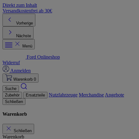
Direkt zum Inhalt
Versandkostenfrei ab 30€
K
Vorherige
Nächste
Menü
Ford Onlineshop
Widerruf
Anmelden
Warenkorb
0
Suche
Nutzfahrzeuge
Merchandise
Angebote
Zubehör
Ersatzteile
Schließen
Warenkorb
Schließen
Warenkorb