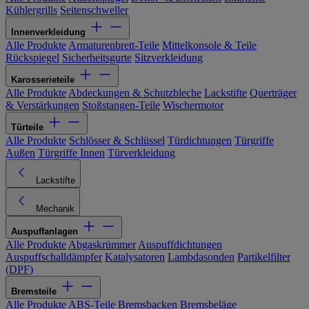
Kühlergrills
Seitenschweller
Innenverkleidung
Alle Produkte
Armaturenbrett-Teile
Mittelkonsole & Teile
Rückspiegel
Sicherheitsgurte
Sitzverkleidung
Karosserieteile
Alle Produkte
Abdeckungen & Schutzbleche
Lackstifte
Querträger
& Verstärkungen
Stoßstangen-Teile
Wischermotor
Türteile
Alle Produkte
Schlösser & Schlüssel
Türdichtungen
Türgriffe
Außen
Türgriffe Innen
Türverkleidung
Lackstifte
Mechanik
Auspuffanlagen
Alle Produkte
Abgaskrümmer
Auspuffdichtungen
Auspuffschalldämpfer
Katalysatoren
Lambdasonden
Partikelfilter
(DPF)
Bremsteile
Alle Produkte
ABS-Teile
Bremsbacken
Bremsbeläge