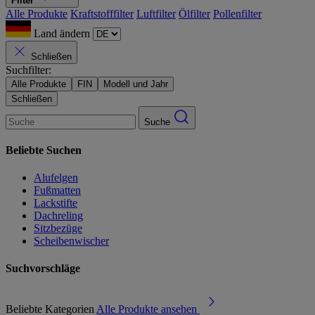
Filter
Alle Produkte
Kraftstofffilter
Luftfilter
Ölfilter
Pollenfilter
Land ändern
Schließen
Suchfilter:
Alle Produkte
FIN
Modell und Jahr
Schließen
Suche
Beliebte Suchen
Alufelgen
Fußmatten
Lackstifte
Dachreling
Sitzbezüge
Scheibenwischer
Suchvorschläge
Beliebte Kategorien
Alle Produkte ansehen