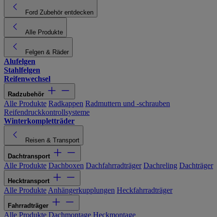
Ford Zubehör entdecken
Alle Produkte
Felgen & Räder
Alufelgen
Stahlfelgen
Reifenwechsel
Radzubehör
Alle Produkte
Radkappen
Radmuttern und -schrauben
Reifendruckkontrollsysteme
Winterkompletträder
Reisen & Transport
Dachtransport
Alle Produkte
Dachboxen
Dachfahrradträger
Dachreling
Dachträger
Hecktransport
Alle Produkte
Anhängerkupplungen
Heckfahrradträger
Fahrradträger
Alle Produkte
Dachmontage
Heckmontage