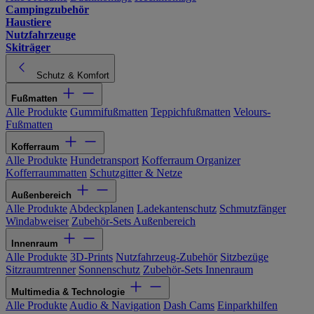
Campingzubehör
Haustiere
Nutzfahrzeuge
Skiträger
Schutz & Komfort
Fußmatten
Alle Produkte
Gummifußmatten
Teppichfußmatten
Velours-
Fußmatten
Kofferraum
Alle Produkte
Hundetransport
Kofferraum Organizer
Kofferraummatten
Schutzgitter & Netze
Außenbereich
Alle Produkte
Abdeckplanen
Ladekantenschutz
Schmutzfänger
Windabweiser
Zubehör-Sets Außenbereich
Innenraum
Alle Produkte
3D-Prints
Nutzfahrzeug-Zubehör
Sitzbezüge
Sitzraumtrenner
Sonnenschutz
Zubehör-Sets Innenraum
Multimedia & Technologie
Alle Produkte
Audio & Navigation
Dash Cams
Einparkhilfen