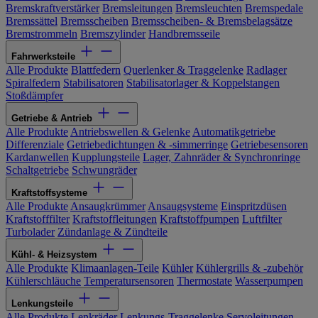
Bremskraftverstärker
Bremsleitungen
Bremsleuchten
Bremspedale
Bremssättel
Bremsscheiben
Bremsscheiben- & Bremsbelagsätze
Bremstrommeln
Bremszylinder
Handbremsseile
Fahrwerksteile
Alle Produkte
Blattfedern
Querlenker & Traggelenke
Radlager
Spiralfedern
Stabilisatoren
Stabilisatorlager & Koppelstangen
Stoßdämpfer
Getriebe & Antrieb
Alle Produkte
Antriebswellen & Gelenke
Automatikgetriebe
Differenziale
Getriebedichtungen & -simmerringe
Getriebesensoren
Kardanwellen
Kupplungsteile
Lager, Zahnräder & Synchronringe
Schaltgetriebe
Schwungräder
Kraftstoffsysteme
Alle Produkte
Ansaugkrümmer
Ansaugsysteme
Einspritzdüsen
Kraftstofffilter
Kraftstoffleitungen
Kraftstoffpumpen
Luftfilter
Turbolader
Zündanlage & Zündteile
Kühl- & Heizsystem
Alle Produkte
Klimaanlagen-Teile
Kühler
Kühlergrills & -zubehör
Kühlerschläuche
Temperatursensoren
Thermostate
Wasserpumpen
Lenkungsteile
Alle Produkte
Lenkräder
Lenkungs-Traggelenke
Servoleitungen