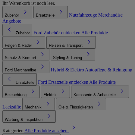
Ihr Warenkorb ist noch leer.
Nutzfahrzeuge
Merchandise
Zubehör
Ersatzteile
Angebote
Ford Zubehör entdecken
Alle Produkte
Zubehör
Felgen & Räder
Reisen & Transport
Schutz & Komfort
Styling & Tuning
Hybrid & Elektro
Autopflege & Reinigung
Ford Merchandise
Ford Ersatzteile entdecken
Alle Produkte
Ersatzteile
Beleuchtung
Elektrik
Karosserie & Anbauteile
Lackstifte
Mechanik
Öle & Flüssigkeiten
Wartung & Inspektion
Kategorien
Alle Produkte ansehen