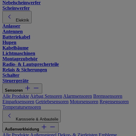
Nebelscheinwerfer
Scheinwerfer
Elektrik
Anlasser
Antennen
Batteriekabel
Hupen
Kabelbäume
Lichtmaschinen
Montagezubehör
Radio- & Lautsprecherteile
Relais & Sicherungen
Schalter
Steuergeräte
Sensoren
Alle Produkte
Airbag Sensoren
Alarmsensoren
Bremssensoren
Einparksensoren
Getriebesensoren
Motorsensoren
Regensensoren
Temperatursensoren
Karosserie & Anbauteile
Außenverkleidung
Alle Produkte
Außenspiegel
Dekor- & Zierleisten
Embleme