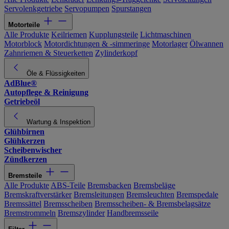
Servolenkgetriebe
Servopumpen
Spurstangen
Motorteile
Alle Produkte
Keilriemen
Kupplungsteile
Lichtmaschinen
Motorblock
Motordichtungen & -simmeringe
Motorlager
Ölwannen
Zahnriemen & Steuerketten
Zylinderkopf
Öle & Flüssigkeiten
AdBlue®
Autopflege & Reinigung
Getriebeöl
Wartung & Inspektion
Glühbirnen
Glühkerzen
Scheibenwischer
Zündkerzen
Bremsteile
Alle Produkte
ABS-Teile
Bremsbacken
Bremsbeläge
Bremskraftverstärker
Bremsleitungen
Bremsleuchten
Bremspedale
Bremssättel
Bremsscheiben
Bremsscheiben- & Bremsbelagsätze
Bremstrommeln
Bremszylinder
Handbremsseile