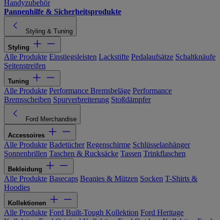
Handyzubehör
Pannenhilfe & Sicherheitsprodukte
Styling & Tuning
Styling
Alle Produkte
Einstiegsleisten
Lackstifte
Pedalaufsätze
Schaltknäufe
Seitenstreifen
Tuning
Alle Produkte
Performance Bremsbeläge
Performance
Bremsscheiben
Spurverbreiterung
Stoßdämpfer
Ford Merchandise
Accessoires
Alle Produkte
Badetücher
Regenschirme
Schlüsselanhänger
Sonnenbrillen
Taschen & Rucksäcke
Tassen
Trinkflaschen
Bekleidung
Alle Produkte
Basecaps
Beanies & Mützen
Socken
T-Shirts &
Hoodies
Kollektionen
Alle Produkte
Ford Built-Tough Kollektion
Ford Heritage