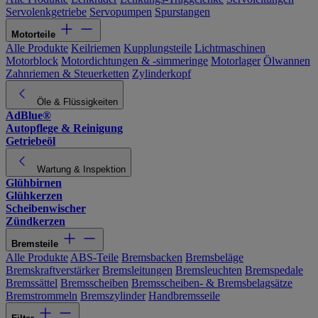
Servolenkgetriebe
Servopumpen
Spurstangen
Motorteile
Alle Produkte
Keilriemen
Kupplungsteile
Lichtmaschinen
Motorblock
Motordichtungen & -simmeringe
Motorlager
Ölwannen
Zahnriemen & Steuerketten
Zylinderkopf
Öle & Flüssigkeiten
AdBlue®
Autopflege & Reinigung
Getriebeöl
Wartung & Inspektion
Glühbirnen
Glühkerzen
Scheibenwischer
Zündkerzen
Bremsteile
Alle Produkte
ABS-Teile
Bremsbacken
Bremsbeläge
Bremskraftverstärker
Bremsleitungen
Bremsleuchten
Bremspedale
Bremssättel
Bremsscheiben
Bremsscheiben- & Bremsbelagsätze
Bremstrommeln
Bremszylinder
Handbremsseile