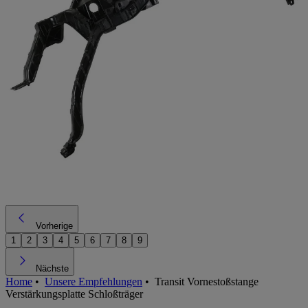
Vorherige
1
2
3
4
5
6
7
8
9
Nächste
Home
•
Unsere Empfehlungen
•
Transit Vornestoßstange
Verstärkungsplatte Schloßträger