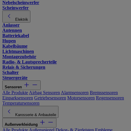
Nebelscheinwerfer
Scheinwerfer
Elektrik
Anlasser
Antennen
Batteriekabel
Hupen
Kabelbäume
Lichtmaschinen
Montagezubehör
Radio- & Lautsprecherteile
Relais & Sicherungen
Schalter
Steuergeräte
Sensoren
Alle Produkte
Airbag Sensoren
Alarmsensoren
Bremssensoren
Einparksensoren
Getriebesensoren
Motorsensoren
Regensensoren
Temperatursensoren
Karosserie & Anbauteile
Außenverkleidung
Alle Produkte
Außenspiegel
Dekor- & Zierleisten
Embleme