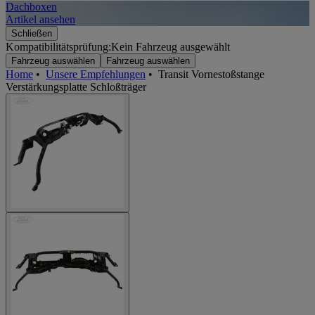
Dachboxen
A
Artikel ansehen
A
Schließen
Kompatibilitätsprüfung:
Kein Fahrzeug ausgewählt
Fahrzeug auswählen
Fahrzeug auswählen
Home
•
Unsere Empfehlungen
•
Transit Vornestoßstange
Verstärkungsplatte Schloßträger