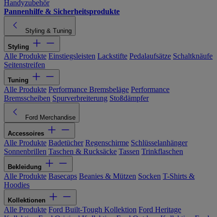
Handyzubehör
Pannenhilfe & Sicherheitsprodukte
Styling & Tuning
Styling
Alle Produkte
Einstiegsleisten
Lackstifte
Pedalaufsätze
Schaltknäufe
Seitenstreifen
Tuning
Alle Produkte
Performance Bremsbeläge
Performance
Bremsscheiben
Spurverbreiterung
Stoßdämpfer
Ford Merchandise
Accessoires
Alle Produkte
Badetücher
Regenschirme
Schlüsselanhänger
Sonnenbrillen
Taschen & Rucksäcke
Tassen
Trinkflaschen
Bekleidung
Alle Produkte
Basecaps
Beanies & Mützen
Socken
T-Shirts &
Hoodies
Kollektionen
Alle Produkte
Ford Built-Tough Kollektion
Ford Heritage