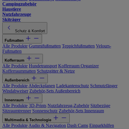
Campingzubehör
Haustiere
Nutzfahrzeuge
Skiträger
Schutz & Komfort
Fußmatten
Alle Produkte
Gummifußmatten
Teppichfußmatten
Velours-
Fußmatten
Kofferraum
Alle Produkte
Hundetransport
Kofferraum Organizer
Kofferraummatten
Schutzgitter & Netze
Außenbereich
Alle Produkte
Abdeckplanen
Ladekantenschutz
Schmutzfänger
Windabweiser
Zubehör-Sets Außenbereich
Innenraum
Alle Produkte
3D-Prints
Nutzfahrzeug-Zubehör
Sitzbezüge
Sitzraumtrenner
Sonnenschutz
Zubehör-Sets Innenraum
Multimedia & Technologie
Alle Produkte
Audio & Navigation
Dash Cams
Einparkhilfen