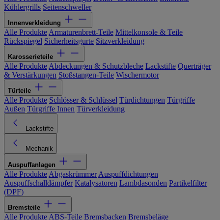
Kühlergrills
Seitenschweller
Innenverkleidung
Alle Produkte
Armaturenbrett-Teile
Mittelkonsole & Teile
Rückspiegel
Sicherheitsgurte
Sitzverkleidung
Karosserieteile
Alle Produkte
Abdeckungen & Schutzbleche
Lackstifte
Querträger
& Verstärkungen
Stoßstangen-Teile
Wischermotor
Türteile
Alle Produkte
Schlösser & Schlüssel
Türdichtungen
Türgriffe
Außen
Türgriffe Innen
Türverkleidung
Lackstifte
Mechanik
Auspuffanlagen
Alle Produkte
Abgaskrümmer
Auspuffdichtungen
Auspuffschalldämpfer
Katalysatoren
Lambdasonden
Partikelfilter
(DPF)
Bremsteile
Alle Produkte
ABS-Teile
Bremsbacken
Bremsbeläge