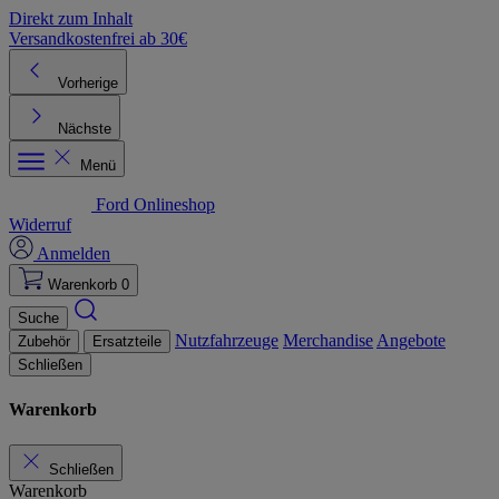
Direkt zum Inhalt
Versandkostenfrei ab 30€
K
Vorherige
Nächste
Menü
Ford Onlineshop
Widerruf
Anmelden
Warenkorb
0
Suche
Nutzfahrzeuge
Merchandise
Angebote
Zubehör
Ersatzteile
Schließen
Warenkorb
Schließen
Warenkorb