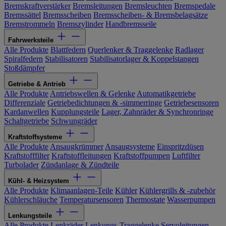
Bremskraftverstärker
Bremsleitungen
Bremsleuchten
Bremspedale
Bremssättel
Bremsscheiben
Bremsscheiben- & Bremsbelagsätze
Bremstrommeln
Bremszylinder
Handbremsseile
Fahrwerksteile
Alle Produkte
Blattfedern
Querlenker & Traggelenke
Radlager
Spiralfedern
Stabilisatoren
Stabilisatorlager & Koppelstangen
Stoßdämpfer
Getriebe & Antrieb
Alle Produkte
Antriebswellen & Gelenke
Automatikgetriebe
Differenziale
Getriebedichtungen & -simmerringe
Getriebesensoren
Kardanwellen
Kupplungsteile
Lager, Zahnräder & Synchronringe
Schaltgetriebe
Schwungräder
Kraftstoffsysteme
Alle Produkte
Ansaugkrümmer
Ansaugsysteme
Einspritzdüsen
Kraftstofffilter
Kraftstoffleitungen
Kraftstoffpumpen
Luftfilter
Turbolader
Zündanlage & Zündteile
Kühl- & Heizsystem
Alle Produkte
Klimaanlagen-Teile
Kühler
Kühlergrills & -zubehör
Kühlerschläuche
Temperatursensoren
Thermostate
Wasserpumpen
Lenkungsteile
Alle Produkte
Lenkräder
Lenkungs-Traggelenke
Servoleitungen