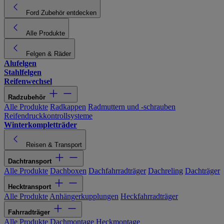
Ford Zubehör entdecken
Alle Produkte
Felgen & Räder
Alufelgen
Stahlfelgen
Reifenwechsel
Radzubehör
Alle Produkte
Radkappen
Radmuttern und -schrauben
Reifendruckkontrollsysteme
Winterkompletträder
Reisen & Transport
Dachtransport
Alle Produkte
Dachboxen
Dachfahrradträger
Dachreling
Dachträger
Hecktransport
Alle Produkte
Anhängerkupplungen
Heckfahrradträger
Fahrradträger
Alle Produkte
Dachmontage
Heckmontage