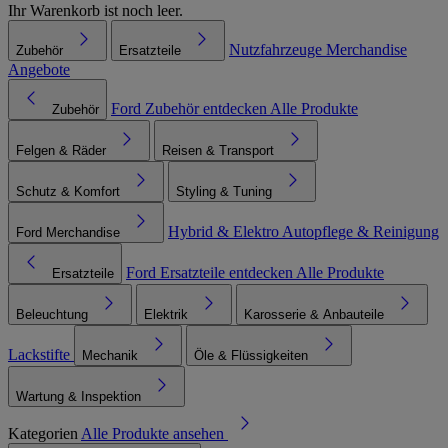
Ihr Warenkorb ist noch leer.
Nutzfahrzeuge
Merchandise
Zubehör
Ersatzteile
Angebote
Ford Zubehör entdecken
Alle Produkte
Zubehör
Felgen & Räder
Reisen & Transport
Schutz & Komfort
Styling & Tuning
Hybrid & Elektro
Autopflege & Reinigung
Ford Merchandise
Ford Ersatzteile entdecken
Alle Produkte
Ersatzteile
Beleuchtung
Elektrik
Karosserie & Anbauteile
Lackstifte
Mechanik
Öle & Flüssigkeiten
Wartung & Inspektion
Kategorien
Alle Produkte ansehen