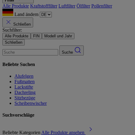
Filter
Alle Produkte
Kraftstofffilter
Luftfilter
Ölfilter
Pollenfilter
Land ändern
Schließen
Suchfilter:
Alle Produkte
FIN
Modell und Jahr
Schließen
Suche
Beliebte Suchen
Alufelgen
Fußmatten
Lackstifte
Dachreling
Sitzbezüge
Scheibenwischer
Suchvorschläge
Beliebte Kategorien
Alle Produkte ansehen