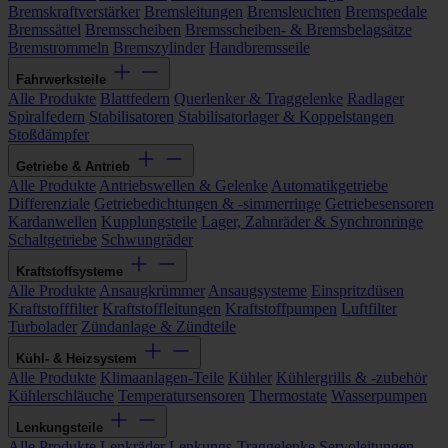
Bremskraftverstärker
Bremsleitungen
Bremsleuchten
Bremspedale
Bremssättel
Bremsscheiben
Bremsscheiben- & Bremsbelagsätze
Bremstrommeln
Bremszylinder
Handbremsseile
Fahrwerksteile
Alle Produkte
Blattfedern
Querlenker & Traggelenke
Radlager
Spiralfedern
Stabilisatoren
Stabilisatorlager & Koppelstangen
Stoßdämpfer
Getriebe & Antrieb
Alle Produkte
Antriebswellen & Gelenke
Automatikgetriebe
Differenziale
Getriebedichtungen & -simmerringe
Getriebesensoren
Kardanwellen
Kupplungsteile
Lager, Zahnräder & Synchronringe
Schaltgetriebe
Schwungräder
Kraftstoffsysteme
Alle Produkte
Ansaugkrümmer
Ansaugsysteme
Einspritzdüsen
Kraftstofffilter
Kraftstoffleitungen
Kraftstoffpumpen
Luftfilter
Turbolader
Zündanlage & Zündteile
Kühl- & Heizsystem
Alle Produkte
Klimaanlagen-Teile
Kühler
Kühlergrills & -zubehör
Kühlerschläuche
Temperatursensoren
Thermostate
Wasserpumpen
Lenkungsteile
Alle Produkte
Lenkräder
Lenkungs-Traggelenke
Servoleitungen