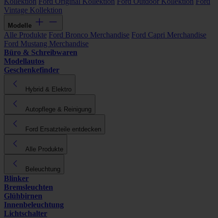
Kollektion
Ford Original Kollektion
Ford Outdoor Kollektion
Ford
Vintage Kollektion
Modelle
Alle Produkte
Ford Bronco Merchandise
Ford Capri Merchandise
Ford Mustang Merchandise
Büro & Schreibwaren
Modellautos
Geschenkefinder
Hybrid & Elektro
Autopflege & Reinigung
Ford Ersatzteile entdecken
Alle Produkte
Beleuchtung
Blinker
Bremsleuchten
Glühbirnen
Innenbeleuchtung
Lichtschalter