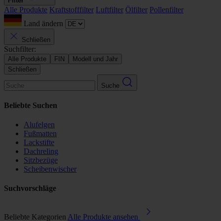
Filter
Alle Produkte
Kraftstofffilter
Luftfilter
Ölfilter
Pollenfilter
Land ändern
Schließen
Suchfilter:
Alle Produkte
FIN
Modell und Jahr
Schließen
Suche
Beliebte Suchen
Alufelgen
Fußmatten
Lackstifte
Dachreling
Sitzbezüge
Scheibenwischer
Suchvorschläge
Beliebte Kategorien
Alle Produkte ansehen