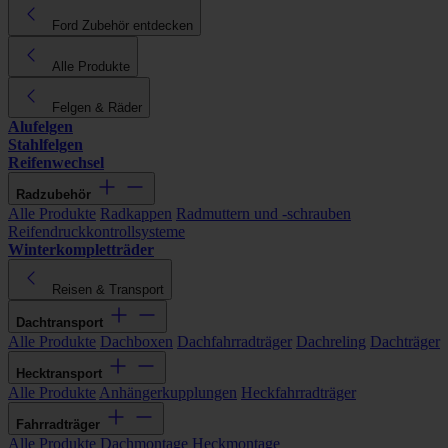
Ford Zubehör entdecken
Alle Produkte
Felgen & Räder
Alufelgen
Stahlfelgen
Reifenwechsel
Radzubehör
Alle Produkte
Radkappen
Radmuttern und -schrauben
Reifendruckkontrollsysteme
Winterkompletträder
Reisen & Transport
Dachtransport
Alle Produkte
Dachboxen
Dachfahrradträger
Dachreling
Dachträger
Hecktransport
Alle Produkte
Anhängerkupplungen
Heckfahrradträger
Fahrradträger
Alle Produkte
Dachmontage
Heckmontage