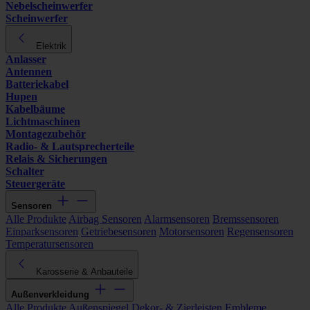
Nebelscheinwerfer
Scheinwerfer
Elektrik
Anlasser
Antennen
Batteriekabel
Hupen
Kabelbäume
Lichtmaschinen
Montagezubehör
Radio- & Lautsprecherteile
Relais & Sicherungen
Schalter
Steuergeräte
Sensoren
Alle Produkte
Airbag Sensoren
Alarmsensoren
Bremssensoren
Einparksensoren
Getriebesensoren
Motorsensoren
Regensensoren
Temperatursensoren
Karosserie & Anbauteile
Außenverkleidung
Alle Produkte
Außenspiegel
Dekor- & Zierleisten
Embleme