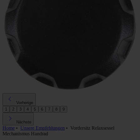
Vorherige
1
2
3
4
5
6
7
8
9
Nächste
Home
•
Unsere Empfehlungen
•
Vordersitz Relaxsessel
Mechanismus Handrad