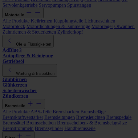
Servolenkgetriebe
Servopumpen
Spurstangen
Motorteile
Alle Produkte
Keilriemen
Kupplungsteile
Lichtmaschinen
Motorblock
Motordichtungen & -simmeringe
Motorlager
Ölwannen
Zahnriemen & Steuerketten
Zylinderkopf
Öle & Flüssigkeiten
AdBlue®
Autopflege & Reinigung
Getriebeöl
Wartung & Inspektion
Glühbirnen
Glühkerzen
Scheibenwischer
Zündkerzen
Bremsteile
Alle Produkte
ABS-Teile
Bremsbacken
Bremsbeläge
Bremskraftverstärker
Bremsleitungen
Bremsleuchten
Bremspedale
Bremssättel
Bremsscheiben
Bremsscheiben- & Bremsbelagsätze
Bremstrommeln
Bremszylinder
Handbremsseile