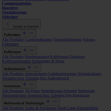
Campingzubehör
Haustiere
Nutzfahrzeuge
Skiträger
Schutz & Komfort
Fußmatten
Alle Produkte
Gummifußmatten
Teppichfußmatten
Velours-
Fußmatten
Kofferraum
Alle Produkte
Hundetransport
Kofferraum Organizer
Kofferraummatten
Schutzgitter & Netze
Außenbereich
Alle Produkte
Abdeckplanen
Ladekantenschutz
Schmutzfänger
Windabweiser
Zubehör-Sets Außenbereich
Innenraum
Alle Produkte
3D-Prints
Nutzfahrzeug-Zubehör
Sitzbezüge
Sitzraumtrenner
Sonnenschutz
Zubehör-Sets Innenraum
Multimedia & Technologie
Alle Produkte
Audio & Navigation
Dash Cams
Einparkhilfen