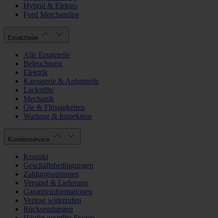
Hybrid & Elektro
Ford Merchandise
Ersatzteile
Alle Ersatzteile
Beleuchtung
Elektrik
Karosserie & Anbauteile
Lackstifte
Mechanik
Öle & Flüssigkeiten
Wartung & Inspektion
Kundenservice
Kontakt
Geschäftsbedingungen
Zahlungsoptionen
Versand & Lieferung
Garantieinformationen
Vertrag widerrufen
Rücksendungen
Häufig gestellte Fragen