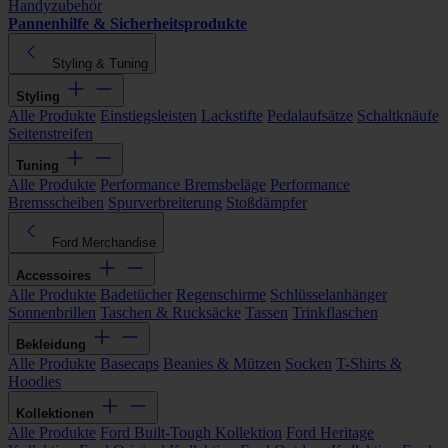
Handyzubehör
Pannenhilfe & Sicherheitsprodukte
Styling & Tuning
Styling
Alle Produkte
Einstiegsleisten
Lackstifte
Pedalaufsätze
Schaltknäufe
Seitenstreifen
Tuning
Alle Produkte
Performance Bremsbeläge
Performance
Bremsscheiben
Spurverbreiterung
Stoßdämpfer
Ford Merchandise
Accessoires
Alle Produkte
Badetücher
Regenschirme
Schlüsselanhänger
Sonnenbrillen
Taschen & Rucksäcke
Tassen
Trinkflaschen
Bekleidung
Alle Produkte
Basecaps
Beanies & Mützen
Socken
T-Shirts &
Hoodies
Kollektionen
Alle Produkte
Ford Built-Tough Kollektion
Ford Heritage