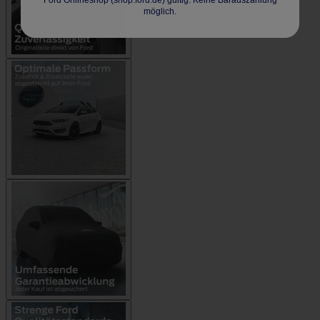
Ford Onlineshop (shop.ford.de) gültig. Keine Barauszahlung
möglich.