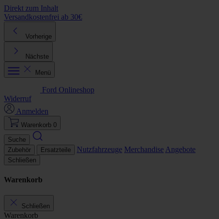
Direkt zum Inhalt
Versandkostenfrei ab 30€
K
Vorherige
Nächste
Menü
Ford Onlineshop
Widerruf
Anmelden
Warenkorb
0
Suche
Nutzfahrzeuge
Merchandise
Angebote
Zubehör
Ersatzteile
Schließen
Warenkorb
Schließen
Warenkorb