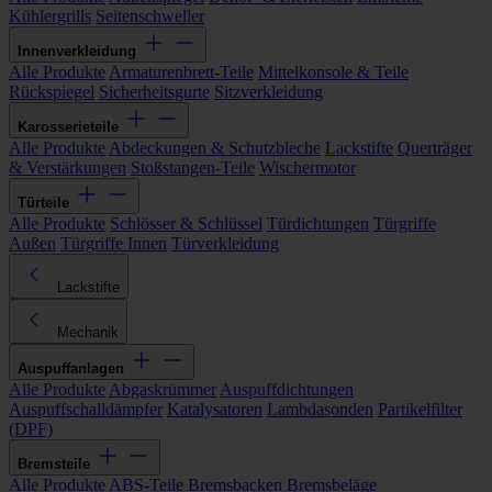
Kühlergrills
Seitenschweller
Innenverkleidung
Alle Produkte
Armaturenbrett-Teile
Mittelkonsole & Teile
Rückspiegel
Sicherheitsgurte
Sitzverkleidung
Karosserieteile
Alle Produkte
Abdeckungen & Schutzbleche
Lackstifte
Querträger
& Verstärkungen
Stoßstangen-Teile
Wischermotor
Türteile
Alle Produkte
Schlösser & Schlüssel
Türdichtungen
Türgriffe
Außen
Türgriffe Innen
Türverkleidung
Lackstifte
Mechanik
Auspuffanlagen
Alle Produkte
Abgaskrümmer
Auspuffdichtungen
Auspuffschalldämpfer
Katalysatoren
Lambdasonden
Partikelfilter
(DPF)
Bremsteile
Alle Produkte
ABS-Teile
Bremsbacken
Bremsbeläge