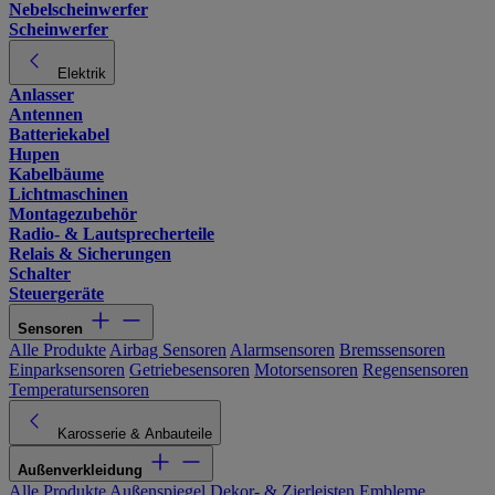
Nebelscheinwerfer
Scheinwerfer
Elektrik
Anlasser
Antennen
Batteriekabel
Hupen
Kabelbäume
Lichtmaschinen
Montagezubehör
Radio- & Lautsprecherteile
Relais & Sicherungen
Schalter
Steuergeräte
Sensoren
Alle Produkte
Airbag Sensoren
Alarmsensoren
Bremssensoren
Einparksensoren
Getriebesensoren
Motorsensoren
Regensensoren
Temperatursensoren
Karosserie & Anbauteile
Außenverkleidung
Alle Produkte
Außenspiegel
Dekor- & Zierleisten
Embleme