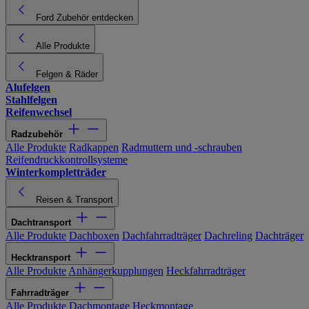
Ford Zubehör entdecken
Alle Produkte
Felgen & Räder
Alufelgen
Stahlfelgen
Reifenwechsel
Radzubehör
Alle Produkte
Radkappen
Radmuttern und -schrauben
Reifendruckkontrollsysteme
Winterkompletträder
Reisen & Transport
Dachtransport
Alle Produkte
Dachboxen
Dachfahrradträger
Dachreling
Dachträger
Hecktransport
Alle Produkte
Anhängerkupplungen
Heckfahrradträger
Fahrradträger
Alle Produkte
Dachmontage
Heckmontage