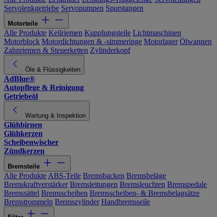
Servolenkgetriebe
Servopumpen
Spurstangen
Motorteile
Alle Produkte
Keilriemen
Kupplungsteile
Lichtmaschinen
Motorblock
Motordichtungen & -simmeringe
Motorlager
Ölwannen
Zahnriemen & Steuerketten
Zylinderkopf
Öle & Flüssigkeiten
AdBlue®
Autopflege & Reinigung
Getriebeöl
Wartung & Inspektion
Glühbirnen
Glühkerzen
Scheibenwischer
Zündkerzen
Bremsteile
Alle Produkte
ABS-Teile
Bremsbacken
Bremsbeläge
Bremskraftverstärker
Bremsleitungen
Bremsleuchten
Bremspedale
Bremssättel
Bremsscheiben
Bremsscheiben- & Bremsbelagsätze
Bremstrommeln
Bremszylinder
Handbremsseile