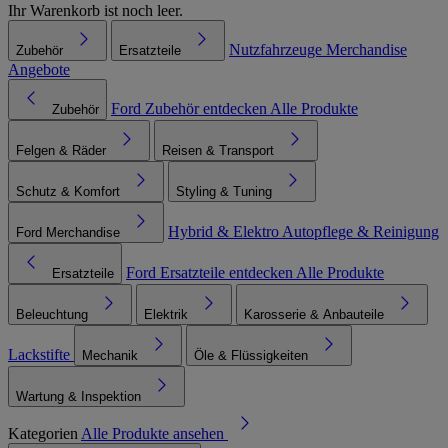
Ihr Warenkorb ist noch leer.
Nutzfahrzeuge
Merchandise
Zubehör
Ersatzteile
Angebote
Ford Zubehör entdecken
Alle Produkte
Zubehör
Felgen & Räder
Reisen & Transport
Schutz & Komfort
Styling & Tuning
Hybrid & Elektro
Autopflege & Reinigung
Ford Merchandise
Ford Ersatzteile entdecken
Alle Produkte
Ersatzteile
Beleuchtung
Elektrik
Karosserie & Anbauteile
Lackstifte
Mechanik
Öle & Flüssigkeiten
Wartung & Inspektion
Kategorien
Alle Produkte ansehen