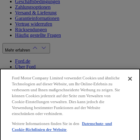
Geschäftsbedingungen
Zahlungsoptionen
Versand & Lieferung
Garantieinformationen
Vertrag widerrufen
Rücksendungen
Häufig gestellte Fragen
Mehr erfahren
Ford.de
Über Ford
Cookie Richtlinien
Datenschutzbestimmungen
Ford Motor Company Limited verwendet Cookies und ähnliche
Impressum
Technologien auf dieser Website, um Ihr Online-Erlebnis zu
verbessern und Ihnen maßgeschneiderte Werbung zu zeigen. Sie
können Cookies jederzeit auf der Seite zum Verwalten von
Mein Konto
Cookie-Einstellungen verwalten. Dies kann jedoch die
Verwendung bestimmter Funktionen auf der Website
Login / Registrierung
einschränken oder verhindern.
Meine Bestellungen
Weitere Informationen finden Sie in den
Datenschutz- und
Land ändern
Cookie-Richtlinien der Website
.
10€
auf Ihre
Facebook
X
Instagram
Youtube
LinkedIn
nächste