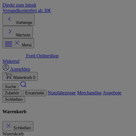
Direkt zum Inhalt
Versandkostenfrei ab 30€
K
Vorherige
Nächste
Menü
Ford Onlineshop
Widerruf
Anmelden
Warenkorb
0
Suche
Nutzfahrzeuge
Merchandise
Angebote
Zubehör
Ersatzteile
Schließen
Warenkorb
Schließen
Warenkorb