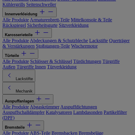
Kühlergrills
Seitenschweller
Innenverkleidung
Alle Produkte
Armaturenbrett-Teile
Mittelkonsole & Teile
Rückspiegel
Sicherheitsgurte
Sitzverkleidung
Karosserieteile
Alle Produkte
Abdeckungen & Schutzbleche
Lackstifte
Querträger
& Verstärkungen
Stoßstangen-Teile
Wischermotor
Türteile
Alle Produkte
Schlösser & Schlüssel
Türdichtungen
Türgriffe
Außen
Türgriffe Innen
Türverkleidung
Lackstifte
Mechanik
Auspuffanlagen
Alle Produkte
Abgaskrümmer
Auspuffdichtungen
Auspuffschalldämpfer
Katalysatoren
Lambdasonden
Partikelfilter
(DPF)
Bremsteile
Alle Produkte
ABS-Teile
Bremsbacken
Bremsbeläge