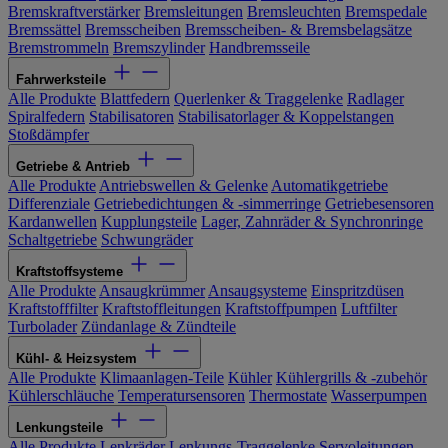
Bremskraftverstärker
Bremsleitungen
Bremsleuchten
Bremspedale
Bremssättel
Bremsscheiben
Bremsscheiben- & Bremsbelagsätze
Bremstrommeln
Bremszylinder
Handbremsseile
Fahrwerksteile
Alle Produkte
Blattfedern
Querlenker & Traggelenke
Radlager
Spiralfedern
Stabilisatoren
Stabilisatorlager & Koppelstangen
Stoßdämpfer
Getriebe & Antrieb
Alle Produkte
Antriebswellen & Gelenke
Automatikgetriebe
Differenziale
Getriebedichtungen & -simmerringe
Getriebesensoren
Kardanwellen
Kupplungsteile
Lager, Zahnräder & Synchronringe
Schaltgetriebe
Schwungräder
Kraftstoffsysteme
Alle Produkte
Ansaugkrümmer
Ansaugsysteme
Einspritzdüsen
Kraftstofffilter
Kraftstoffleitungen
Kraftstoffpumpen
Luftfilter
Turbolader
Zündanlage & Zündteile
Kühl- & Heizsystem
Alle Produkte
Klimaanlagen-Teile
Kühler
Kühlergrills & -zubehör
Kühlerschläuche
Temperatursensoren
Thermostate
Wasserpumpen
Lenkungsteile
Alle Produkte
Lenkräder
Lenkungs-Traggelenke
Servoleitungen