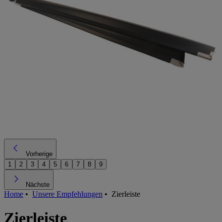
Vorherige
1
2
3
4
5
6
7
8
9
Nächste
Home
•
Unsere Empfehlungen
•
Zierleiste
Zierleiste