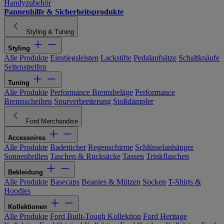
Handyzubehör
Pannenhilfe & Sicherheitsprodukte
Styling & Tuning
Styling
Alle Produkte
Einstiegsleisten
Lackstifte
Pedalaufsätze
Schaltknäufe
Seitenstreifen
Tuning
Alle Produkte
Performance Bremsbeläge
Performance
Bremsscheiben
Spurverbreiterung
Stoßdämpfer
Ford Merchandise
Accessoires
Alle Produkte
Badetücher
Regenschirme
Schlüsselanhänger
Sonnenbrillen
Taschen & Rucksäcke
Tassen
Trinkflaschen
Bekleidung
Alle Produkte
Basecaps
Beanies & Mützen
Socken
T-Shirts &
Hoodies
Kollektionen
Alle Produkte
Ford Built-Tough Kollektion
Ford Heritage