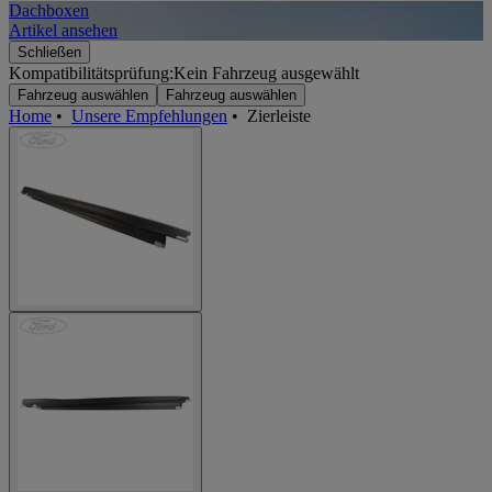
Dachboxen
A
Artikel ansehen
A
Schließen
Kompatibilitätsprüfung:
Kein Fahrzeug ausgewählt
Fahrzeug auswählen
Fahrzeug auswählen
Home
•
Unsere Empfehlungen
•
Zierleiste