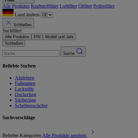
Filter
Alle Produkte
Kraftstofffilter
Luftfilter
Ölfilter
Pollenfilter
Land ändern
Schließen
Suchfilter:
Alle Produkte
FIN
Modell und Jahr
Schließen
Suche
Beliebte Suchen
Alufelgen
Fußmatten
Lackstifte
Dachreling
Sitzbezüge
Scheibenwischer
Suchvorschläge
Beliebte Kategorien
Alle Produkte ansehen