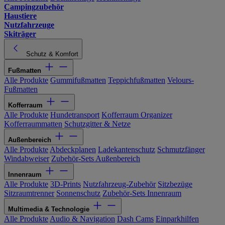
Campingzubehör
Haustiere
Nutzfahrzeuge
Skiträger
Schutz & Komfort
Fußmatten
Alle Produkte
Gummifußmatten
Teppichfußmatten
Velours-
Fußmatten
Kofferraum
Alle Produkte
Hundetransport
Kofferraum Organizer
Kofferraummatten
Schutzgitter & Netze
Außenbereich
Alle Produkte
Abdeckplanen
Ladekantenschutz
Schmutzfänger
Windabweiser
Zubehör-Sets Außenbereich
Innenraum
Alle Produkte
3D-Prints
Nutzfahrzeug-Zubehör
Sitzbezüge
Sitzraumtrenner
Sonnenschutz
Zubehör-Sets Innenraum
Multimedia & Technologie
Alle Produkte
Audio & Navigation
Dash Cams
Einparkhilfen