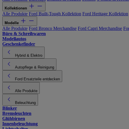
Kollektionen
Alle Produkte
Ford Built-Tough Kollektion
Ford Heritage Kollektion
Modelle
Alle Produkte
Ford Bronco Merchandise
Ford Capri Merchandise
Fo
Büro & Schreibwaren
Modellautos
Geschenkefinder
Hybrid & Elektro
Autopflege & Reinigung
Ford Ersatzteile entdecken
Alle Produkte
Beleuchtung
Blinker
Bremsleuchten
Glühbirnen
Innenbeleuchtung
Lichtschalter