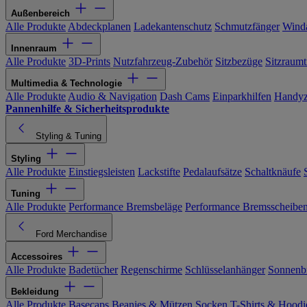
Außenbereich
Alle Produkte
Abdeckplanen
Ladekantenschutz
Schmutzfänger
Wind
Innenraum
Alle Produkte
3D-Prints
Nutzfahrzeug-Zubehör
Sitzbezüge
Sitzraumt
Multimedia & Technologie
Alle Produkte
Audio & Navigation
Dash Cams
Einparkhilfen
Handyz
Pannenhilfe & Sicherheitsprodukte
Styling & Tuning
Styling
Alle Produkte
Einstiegsleisten
Lackstifte
Pedalaufsätze
Schaltknäufe
Tuning
Alle Produkte
Performance Bremsbeläge
Performance Bremsscheibe
Ford Merchandise
Accessoires
Alle Produkte
Badetücher
Regenschirme
Schlüsselanhänger
Sonnenbr
Bekleidung
Alle Produkte
Basecaps
Beanies & Mützen
Socken
T-Shirts & Hoodi