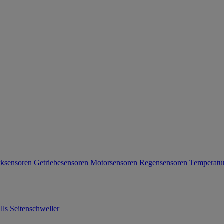
rksensoren
Getriebesensoren
Motorsensoren
Regensensoren
Temperatu
lls
Seitenschweller