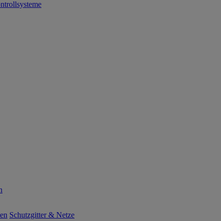
ntrollsysteme
n
ten
Schutzgitter & Netze