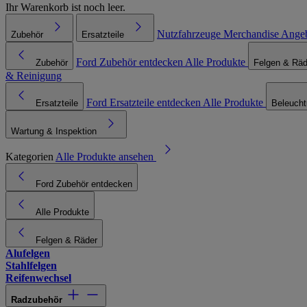
Ihr Warenkorb ist noch leer.
Nutzfahrzeuge
Merchandise
Ange
Zubehör
Ersatzteile
Ford Zubehör entdecken
Alle Produkte
Zubehör
Felgen & Räd
& Reinigung
Ford Ersatzteile entdecken
Alle Produkte
Ersatzteile
Beleuch
Wartung & Inspektion
Kategorien
Alle Produkte ansehen
Ford Zubehör entdecken
Alle Produkte
Felgen & Räder
Alufelgen
Stahlfelgen
Reifenwechsel
Radzubehör