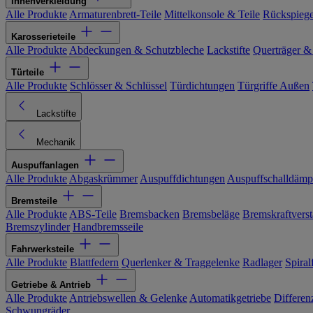
Innenverkleidung
Alle Produkte
Armaturenbrett-Teile
Mittelkonsole & Teile
Rückspiege
Karosserieteile
Alle Produkte
Abdeckungen & Schutzbleche
Lackstifte
Querträger &
Türteile
Alle Produkte
Schlösser & Schlüssel
Türdichtungen
Türgriffe Außen
Lackstifte
Mechanik
Auspuffanlagen
Alle Produkte
Abgaskrümmer
Auspuffdichtungen
Auspuffschalldämp
Bremsteile
Alle Produkte
ABS-Teile
Bremsbacken
Bremsbeläge
Bremskraftverst
Bremszylinder
Handbremsseile
Fahrwerksteile
Alle Produkte
Blattfedern
Querlenker & Traggelenke
Radlager
Spiral
Getriebe & Antrieb
Alle Produkte
Antriebswellen & Gelenke
Automatikgetriebe
Differen
Schwungräder