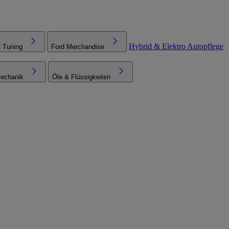
Hybrid & Elektro
Autopflege
& Tuning
Ford Merchandise
echanik
Öle & Flüssigkeiten