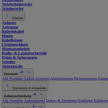
Nebelscheinwerfer
Scheinwerfer
Elektrik
Anlasser
Antennen
Batteriekabel
Hupen
Kabelbäume
Lichtmaschinen
Montagezubehör
Radio- & Lautsprecherteile
Relais & Sicherungen
Schalter
Steuergeräte
Sensoren
Alle Produkte
Airbag Sensoren
Alarmsensoren
Bremssensoren
Einpa
Karosserie & Anbauteile
Außenverkleidung
Alle Produkte
Außenspiegel
Dekor- & Zierleisten
Embleme
Kühlergri