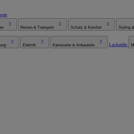
bote
er
Reisen & Transport
Schutz & Komfort
Styling 
Lackstifte
tung
Elektrik
Karosserie & Anbauteile
M