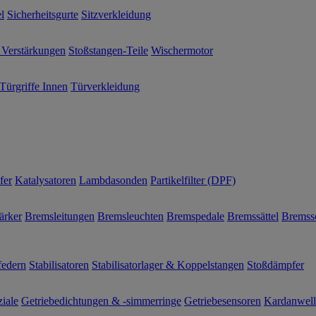
l
Sicherheitsgurte
Sitzverkleidung
 Verstärkungen
Stoßstangen-Teile
Wischermotor
Türgriffe Innen
Türverkleidung
fer
Katalysatoren
Lambdasonden
Partikelfilter (DPF)
ärker
Bremsleitungen
Bremsleuchten
Bremspedale
Bremssättel
Bremss
federn
Stabilisatoren
Stabilisatorlager & Koppelstangen
Stoßdämpfer
ziale
Getriebedichtungen & -simmerringe
Getriebesensoren
Kardanwel