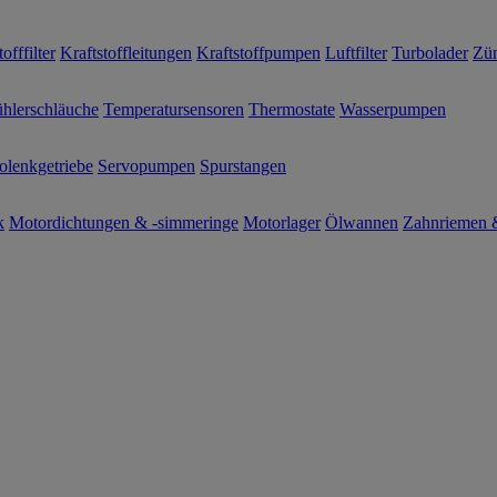
offfilter
Kraftstoffleitungen
Kraftstoffpumpen
Luftfilter
Turbolader
Zün
hlerschläuche
Temperatursensoren
Thermostate
Wasserpumpen
olenkgetriebe
Servopumpen
Spurstangen
k
Motordichtungen & -simmeringe
Motorlager
Ölwannen
Zahnriemen &