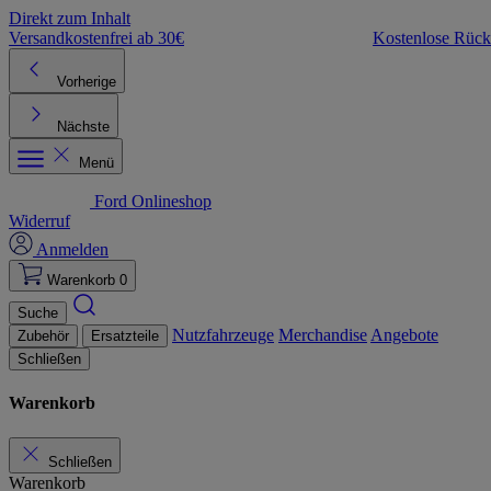
Direkt zum Inhalt
Versandkostenfrei ab 30€
Kostenlose Rüc
Vorherige
Nächste
Menü
Ford Onlineshop
Widerruf
Anmelden
Warenkorb
0
Suche
Nutzfahrzeuge
Merchandise
Angebote
Zubehör
Ersatzteile
Schließen
Warenkorb
Schließen
Warenkorb