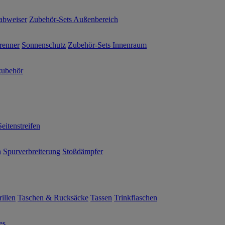
abweiser
Zubehör-Sets Außenbereich
renner
Sonnenschutz
Zubehör-Sets Innenraum
ubehör
Seitenstreifen
n
Spurverbreiterung
Stoßdämpfer
illen
Taschen & Rucksäcke
Tassen
Trinkflaschen
es