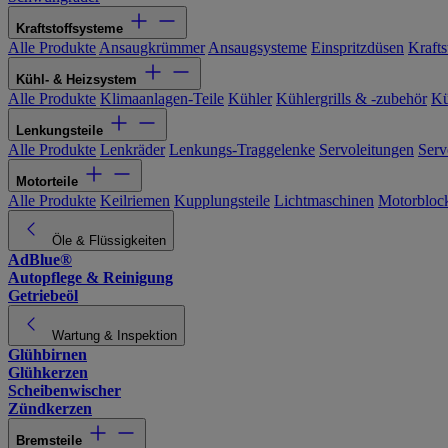
Kraftstoffsysteme
Alle Produkte
Ansaugkrümmer
Ansaugsysteme
Einspritzdüsen
Kraftst
Kühl- & Heizsystem
Alle Produkte
Klimaanlagen-Teile
Kühler
Kühlergrills & -zubehör
Kü
Lenkungsteile
Alle Produkte
Lenkräder
Lenkungs-Traggelenke
Servoleitungen
Serv
Motorteile
Alle Produkte
Keilriemen
Kupplungsteile
Lichtmaschinen
Motorbloc
Öle & Flüssigkeiten
AdBlue®
Autopflege & Reinigung
Getriebeöl
Wartung & Inspektion
Glühbirnen
Glühkerzen
Scheibenwischer
Zündkerzen
Bremsteile