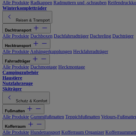
Alle Produkte
Radkappen
Radmuttern und -schrauben
Reifendruckko
Winterkompletträder
Reisen & Transport
Dachtransport
Alle Produkte
Dachboxen
Dachfahrradträger
Dachreling
Dachträger
Hecktransport
Alle Produkte
Anhängerkupplungen
Heckfahrradträger
Fahrradträger
Alle Produkte
Dachmontage
Heckmontage
Campingzubehör
Haustiere
Nutzfahrzeuge
Skiträger
Schutz & Komfort
Fußmatten
Alle Produkte
Gummifußmatten
Teppichfußmatten
Velours-Fußmatte
Kofferraum
Alle Produkte
Hundetransport
Kofferraum Organizer
Kofferraummat